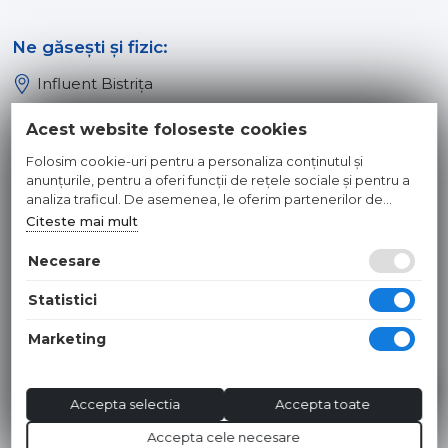
Ne găsești și fizic:
Influent Bistrița
Influent Năsăud
Acest website foloseste cookies
Influent Baia Mare
Folosim cookie-uri pentru a personaliza conținutul și
Influent Dej
anunțurile, pentru a oferi funcții de rețele sociale și pentru a
analiza traficul. De asemenea, le oferim partenerilor de
rețele sociale, de publicitate și de analize informații cu privire
Citeste mai mult
© 2026 INFLUENT SRL
la modul în care folosiți site-ul nostru. Aceștia le pot combina
cu alte informații oferite de dvs. sau culese în urma folosirii
Necesare
Toate preturile sunt exprimate in lei si includ tva. Ofertele sunt
serviciilor lor.
valabile in limita stocului disponibil. | webdesign by
WEBNAME
|
Statistici
Hosted by
NameBox
Marketing
Accepta selectia
Accepta toate
Accepta cele necesare