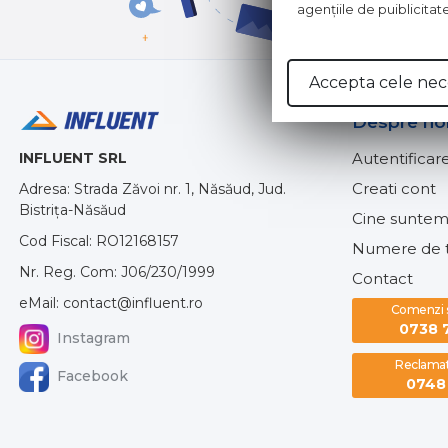
agenţiile de puiblicitat
Accepta cele nec
Despre no
INFLUENT SRL
Autentificar
Creati cont
Adresa: Strada Zăvoi nr. 1, Năsăud, Jud.
Bistrița-Năsăud
Cine suntem
Cod Fiscal: RO12168157
Numere de t
Nr. Reg. Com: J06/230/1999
Contact
eMail: contact@influent.ro
Comenzi si
0738 
Instagram
Reclamati
Facebook
0748 