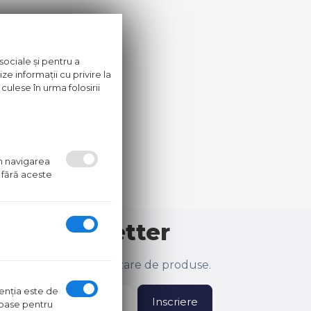
sociale și pentru a
ze informații cu privire la
culese în urma folosirii
um navigarea
 fără aceste
 la newsletter
lusive și ultima actualizare de produse.
ntenţia este de
Inscriere
oroase pentru