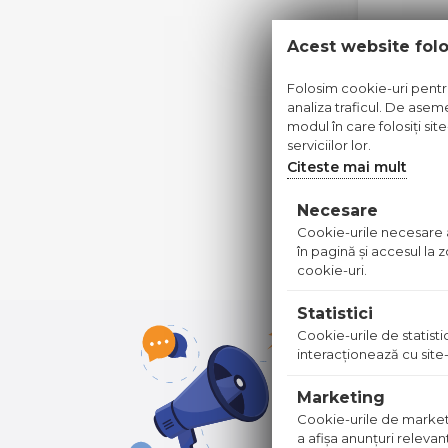
Acest website fol
Folosim cookie-uri pentru 
analiza traficul. De aseme
modul în care folosiți sit
serviciilor lor.
SCARA 
Citeste mai mult
OPTISTE
Pret dis
Necesare
Cookie-urile necesare aj
în pagină şi accesul la
cookie-uri.
Statistici
Cookie-urile de statistic
interacţionează cu site-
Marketing
Cookie-urile de marketing
a afişa anunţuri relevan