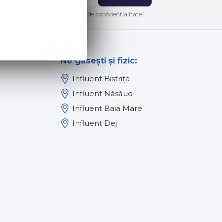
lor in conformitate cu politica de confidentialitate
Ne găsești și fizic:
Influent Bistrița
Influent Năsăud
Influent Baia Mare
Influent Dej