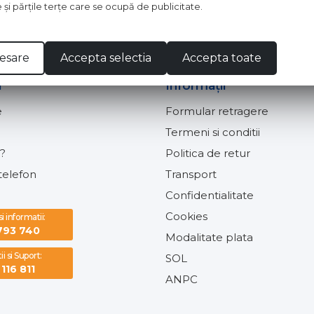
e şi părţile terţe care se ocupă de publicitate.
Am peste 16 ani si sunt de acord cu prelucrarea date
esare
Accepta selectia
Accepta toate
i
Informaţii
e
Formular retragere
Termeni si conditii
?
Politica de retur
elefon
Transport
Confidentialitate
Cookies
 informatii:
793 740
Modalitate plata
i si Suport:
SOL
116 811
ANPC