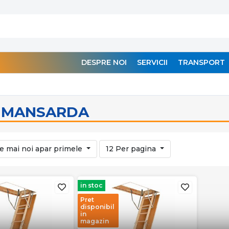
DESPRE NOI
SERVICII
TRANSPORT
I MANSARDA
e mai noi apar primele
12 Per pagina
in stoc
Pret
disponibil
in
magazin