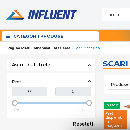
CATEGORII PRODUSE
Pagina Start
Amenajari Interioare
Scari Mansarda
SCAR
Ascunde Filtrele
Pret
Produsel
–
in stoc
0lei
1lei
Pret
disponibil
in
Resetati
magazin