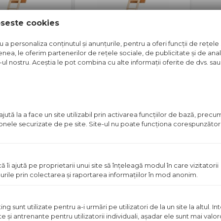
oseste cookies
a personaliza conținutul și anunțurile, pentru a oferi funcții de rețele 
nea, le oferim partenerilor de rețele sociale, de publicitate și de anali
e-ul nostru. Aceștia le pot combina cu alte informații oferite de dvs. sau 
MANSARDA
SCARA MANSARDA
P 70X120CM
OPTISTEP 60X120CM
ponibil in magazin
Pret disponibil in magazin
ută la a face un site utilizabil prin activarea funcţiilor de bază, prec
Vezi detalii
Vezi detalii
 zonele securizate de pe site. Site-ul nu poate funcţiona corespunzător
Aboneaza-te
ă îi ajută pe proprietarii unui site să înţeleagă modul în care vizitatorii
urile prin colectarea şi raportarea informaţiilor în mod anonim.
Fii primul care afla ultimele oferte exc
 sunt utilizate pentru a-i urmări pe utilizatori de la un site la altul. I
te şi antrenante pentru utilizatorii individuali, aşadar ele sunt mai val