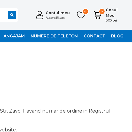
Cosul
0
0
Contul meu
Meu
Autentificare
0,00 Lei
ANGAJAM
NUMERE DE TELEFON
CONTACT
BLOG
tr. Zavoi 1, avand numar de ordine in Registrul
website.