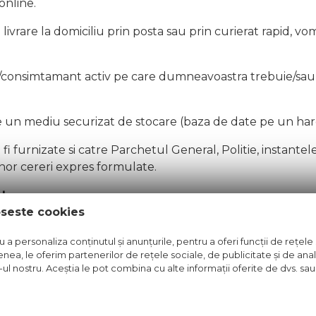
online.
vrare la domiciliu prin posta sau prin curierat rapid, vo
d/consimtamant activ pe care dumneavoastra trebuie/sau 
 un mediu securizat de stocare (baza de date pe un hard 
furnizate si catre Parchetul General, Politie, instantele j
unor cereri expres formulate.
tare
oseste cookies
ntru marketing si campanii online decat cu acordul dum
a personaliza conținutul și anunțurile, pentru a oferi funcții de rețele 
te de promotiile noastre, produse cu pret redus si campan
nea, le oferim partenerilor de rețele sociale, de publicitate și de anali
e-ul nostru. Aceștia le pot combina cu alte informații oferite de dvs. sau 
tare vor fi salvate pe un mediu securizat de stocare (ba