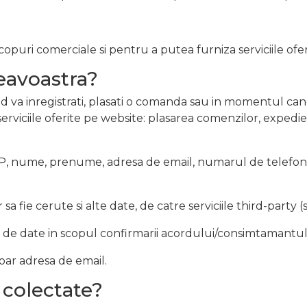
uri comerciale si pentru a putea furniza serviciile oferi
eavoastra?
a inregistrati, plasati o comanda sau in momentul cand 
erviciile oferite pe website: plasarea comenzilor, expedie
, nume, prenume, adresa de email, numarul de telefon, ad
a fie cerute si alte date, de catre serviciile third-party (s
a de date in scopul confirmarii acordului/consimtamantul
doar adresa de email.
 colectate?