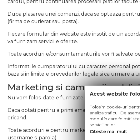
cardul, pentru continuarea procesarii platilor facute 
Dupa plasarea unei comenzi, daca se opteaza pentru li
(firma de curierat sau posta).
Fiecare formular din website este insotit de un acor
va furnizam serviciile oferite.
Toate acordurile/consumtamanturile vor fi salvate pe
Informatiile cumparatorului cu caracter personal pot fi 
baza si in limitele prevederilor legale si ca urmare a 
Marketing si campanii publici
Acest website fol
Nu vom folosi datele furnizate de dumneavoastra pe
Folosim cookie-uri pentru 
Daca optati pentru a primi email-uri informative lega
analiza traficul. De aseme
oricand.
modul în care folosiți sit
serviciilor lor.
Toate acordurile pentru marketing si campanii publici
Citeste mai mult
username si parola).