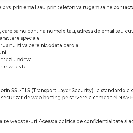
e dvs. prin email sau prin telefon va rugam sa ne
contacta
t, care sa nu contina numele tau, adresa de email sau cuv
caractere speciale
rus nu iti va cere niciodata parola
uni
 notezi undeva
rice website
in SSL/TLS (Transport Layer Security), la standardele di
iu securizat de web hosting pe
serverele companiei NAM
te website-uri. Aceasta politica de confidentialitate si 