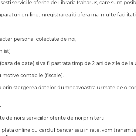
esti serviciile oferite de Libraria Isaharus, care sunt posi
aturi on-line, inregistrarea iti ofera mai multe facilitati
acter personal colectate de noi,
list)
baza de date) si va fi pastrata timp de 2 ani de zile de la
 motive contabile (fiscale).
prin stergerea datelor dumneavoastra urmate de o confi
r
 de noi si serviciilor oferite de noi prin terti
lata online cu cardul bancar sau in rate, vom transmite 