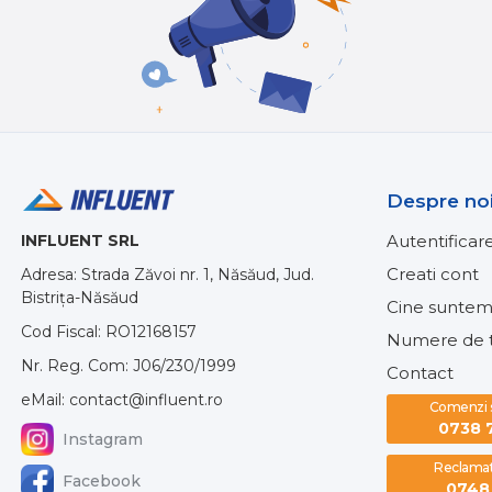
Despre no
INFLUENT SRL
Autentificar
Creati cont
Adresa: Strada Zăvoi nr. 1, Năsăud, Jud.
Bistrița-Năsăud
Cine suntem
Cod Fiscal: RO12168157
Numere de t
Nr. Reg. Com: J06/230/1999
Contact
eMail: contact@influent.ro
Comenzi si
0738 
Instagram
Reclamati
Facebook
0748 