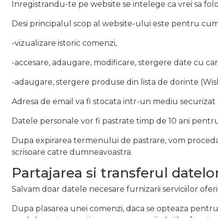
Inregistrandu-te pe website se intelege ca vrei sa folos
Desi principalul scop al website-ului este pentru cumpar
-vizualizare istoric comenzi,
-accesare, adaugare, modificare, stergere date cu car
-adaugare, stergere produse din lista de dorinte (Wish
Adresa de email va fi stocata intr-un mediu securizat (
Datele personale vor fi pastrate timp de 10 ani pentru
Dupa expirarea termenului de pastrare, vom proceda 
scrisoare catre dumneavoastra.
Partajarea si transferul datelo
Salvam doar datele necesare furnizarii serviciilor oferite
Dupa plasarea unei comenzi, daca se opteaza pentru p