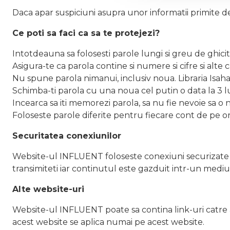
Daca apar suspiciuni asupra unor informatii primite d
Ce poti sa faci ca sa te protejezi?
Intotdeauna sa folosesti parole lungi si greu de ghici
Asigura-te ca parola contine si numere si cifre si alte 
Nu spune parola nimanui, inclusiv noua. Libraria Isaha
Schimba-ti parola cu una noua cel putin o data la 3 l
Incearca sa iti memorezi parola, sa nu fie nevoie sa o
Foloseste parole diferite pentru fiecare cont de pe o
Securitatea conexiunilor
Website-ul INFLUENT foloseste conexiuni securizate pr
transimiteti iar continutul este gazduit intr-un med
Alte website-uri
Website-ul INFLUENT poate sa contina link-uri catre al
acest website se aplica numai pe acest website.