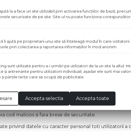
ntru marketing si campanii publicitare vor fi insotite d
ută la a face un site utilizabil prin activarea funcţiilor de bază, prec
 zonele securizate de pe site. Site-ul nu poate funcţiona corespunzător
si dreptul de a fi uitat
 acurate si de actualitate, de aceea vom trece la sterge
ă îi ajută pe proprietarii unui site să înţeleagă modul în care vizitatorii
rect prin intermediul sectiunii
contul meu
din website, s
urile prin colectarea şi raportarea informaţiilor în mod anonim.
ect prin intermediul sectiunii
contul meu
din website, sau
 sunt utilizate pentru a-i urmări pe utilizatori de la un site la altul. I
te şi antrenante pentru utilizatorii individuali, aşadar ele sunt mai val
u sa stergi complet contul de client, se poate face prin co
e şi părţile terţe care se ocupă de publicitate.
esare
Accepta selectia
Accepta toate
ra cod malicios si fara brese de securitate.
te privind datele cu caracter personal toti utilizatorii a 