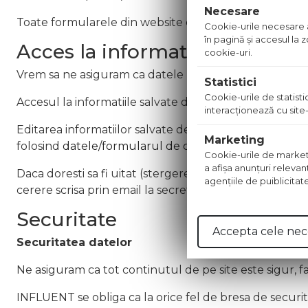
Necesare
Toate formularele din website care salveaza datele pe
Cookie-urile necesare aj
în pagină şi accesul la
Acces la informatie, corectare 
cookie-uri.
Vrem sa ne asiguram ca datele pe care le detinem sunt
Statistici
Cookie-urile de statistic
Accesul la informatiile salvate de noi se poate face di
interacţionează cu site-
Editarea informatiilor salvate de noi se poate face dir
Marketing
folosind
datele/formularul de contact
.
Cookie-urile de marketing
a afişa anunţuri relevan
Daca doresti sa fi uitat (stergerea datelor salvate) sa
agenţiile de puiblicitat
cerere scrisa prin email la secretariat@influent.ro.
Securitate
Accepta cele nec
Securitatea datelor
Ne asiguram ca tot continutul de pe site este sigur, fa
INFLUENT se obliga ca la orice fel de bresa de securita