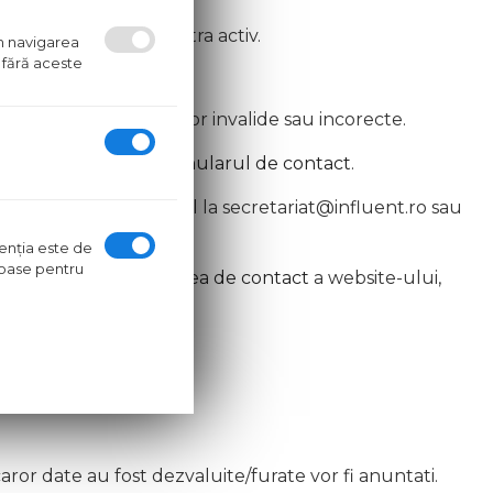
e acordul dumneavoastra activ.
um navigarea
 fără aceste
rea/modificarea datelor invalide sau incorecte.
au folosind
datele/formularul de contact
.
 se pot cere prin email la secretariat@influent.ro sau
ntenţia este de
oroase pentru
ntact direct in
sectiunea de contact
a website-ului,
caror date au fost dezvaluite/furate vor fi anuntati.