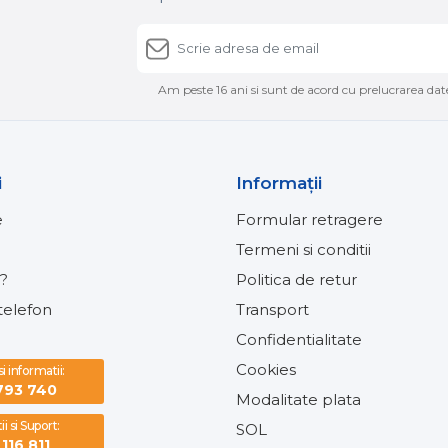
Am peste 16 ani si sunt de acord cu prelucrarea date
i
Informaţii
e
Formular retragere
Termeni si conditii
?
Politica de retur
elefon
Transport
Confidentialitate
Cookies
 informatii:
793 740
Modalitate plata
i si Suport:
SOL
116 811