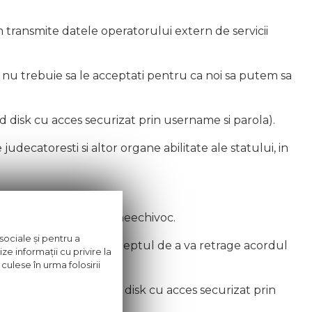
m transmite datele operatorului extern de servicii
nu trebuie sa le acceptati pentru ca noi sa putem sa
disk cu acces securizat prin username si parola).
udecatoresti si altor organe abilitate ale statului, in
neavoastra expres si neechivoc.
sociale și pentru a
ii publicitare, aveti dreptul de a va retrage acordul
ze informații cu privire la
culese în urma folosirii
za de date pe un hard disk cu acces securizat prin