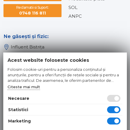
SOL
Reclamatii si Suport:
0748 116 811
ANPC
Ne găsești și fizic:
Influent Bistrița
Influent Năsăud
Acest website foloseste cookies
Influent Baia Mare
Folosim cookie-uri pentru a personaliza conținutul și
Influent Dej
anunțurile, pentru a oferi funcții de rețele sociale și pentru a
analiza traficul. De asemenea, le oferim partenerilor de
rețele sociale, de publicitate și de analize informații cu privire
Citeste mai mult
© 2026 INFLUENT SRL
la modul în care folosiți site-ul nostru. Aceștia le pot combina
cu alte informații oferite de dvs. sau culese în urma folosirii
Necesare
Toate preturile sunt exprimate in lei si includ tva. Ofertele sunt
serviciilor lor.
valabile in limita stocului disponibil. | webdesign by
WEBNAME
|
Statistici
Hosted by
NameBox
Marketing