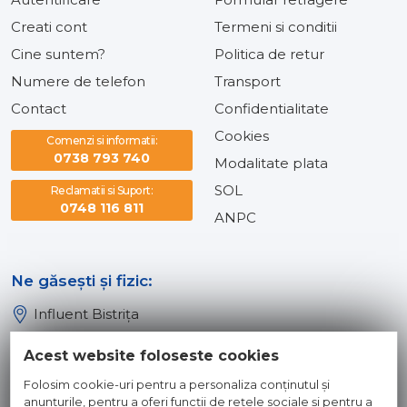
Creati cont
Termeni si conditii
Cine suntem?
Politica de retur
Numere de telefon
Transport
Contact
Confidentialitate
Cookies
Comenzi si informatii:
0738 793 740
Modalitate plata
SOL
Reclamatii si Suport:
0748 116 811
ANPC
Ne găsești și fizic:
Influent Bistrița
Influent Năsăud
Acest website foloseste cookies
Influent Baia Mare
Folosim cookie-uri pentru a personaliza conținutul și
Influent Dej
anunțurile, pentru a oferi funcții de rețele sociale și pentru a