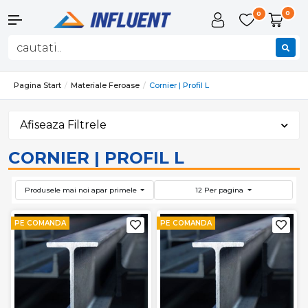
0
0
Pagina Start
Materiale Feroase
Cornier | Profil L
Afiseaza Filtrele
CORNIER | PROFIL L
Produsele mai noi apar primele
12 Per pagina
PE COMANDA
PE COMANDA