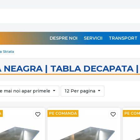
DESPRE NOI
SERVICII
TRANSPORT
a Striata
 NEAGRA | TABLA DECAPATA |
e mai noi apar primele
12 Per pagina
A
PE COMANDA
PE CO