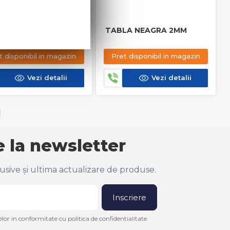
LA NEAGRA 3MM
TABLA NEAGRA 2MM
t disponibil in magazin
Pret disponibil in magazin
Vezi detalii
Vezi detalii
 la newsletter
lusive și ultima actualizare de produse.
Inscriere
lor in conformitate cu politica de confidentialitate