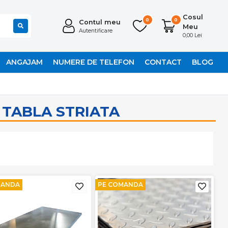
Cosul
0
0
Contul meu
Meu
Autentificare
0,00 Lei
ANGAJAM
NUMERE DE TELEFON
CONTACT
BLOG
 TABLA STRIATA
MANDA
PE COMANDA