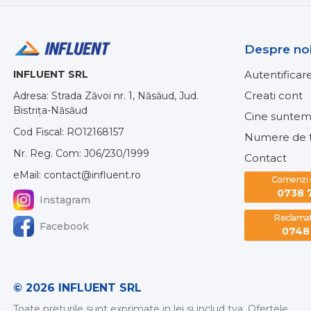
Despre no
INFLUENT SRL
Autentificar
Creati cont
Adresa: Strada Zăvoi nr. 1, Năsăud, Jud.
Bistrița-Năsăud
Cine suntem
Cod Fiscal: RO12168157
Numere de t
Nr. Reg. Com: J06/230/1999
Contact
eMail: contact@influent.ro
Comenzi si
0738 
Instagram
Reclamati
Facebook
0748 
© 2026 INFLUENT SRL
Toate preturile sunt exprimate in lei si includ tva. Ofertele