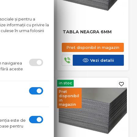
sociale și pentru a
ze informații cu privire la
culese în urma folosirii
LA NEAGRA 8MM
TABLA NEAGRA 6MM
t disponibil in magazin
Pret disponibil in magazin
Vezi detalii
Vezi detalii
um navigarea
 fără aceste
in stoc
Pret
bil
disponibil
in
n
magazin
ntenţia este de
oroase pentru