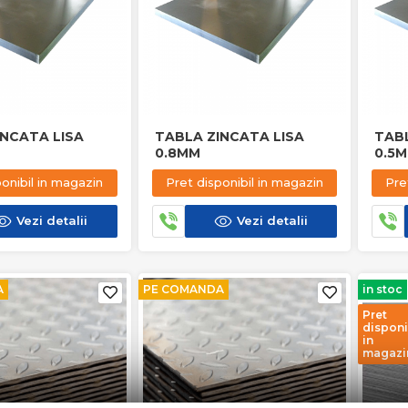
INCATA LISA
TABLA ZINCATA LISA
TABL
0.8MM
0.5
ponibil in magazin
Pret disponibil in magazin
Pre
Vezi detalii
Vezi detalii
A
PE COMANDA
in stoc
Pret
disponi
in
magazi