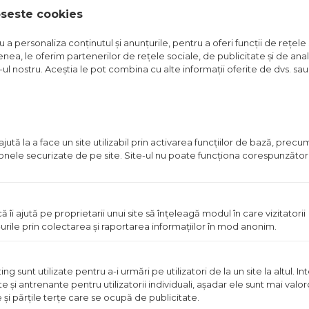
oseste cookies
a personaliza conținutul și anunțurile, pentru a oferi funcții de rețele 
nea, le oferim partenerilor de rețele sociale, de publicitate și de anali
e-ul nostru. Aceștia le pot combina cu alte informații oferite de dvs. sau 
EAGRA STRIATA
TABLA NEAGRA STRIATA
TAB
2MM
ponibil in magazin
Pret disponibil in magazin
Pre
Vezi detalii
Vezi detalii
ută la a face un site utilizabil prin activarea funcţiilor de bază, prec
 zonele securizate de pe site. Site-ul nu poate funcţiona corespunzător
in stoc
in stoc
Pret
Pret
ă îi ajută pe proprietarii unui site să înţeleagă modul în care vizitatorii
disponibil
disponi
urile prin colectarea şi raportarea informaţiilor în mod anonim.
in
in
magazin
magazi
 sunt utilizate pentru a-i urmări pe utilizatori de la un site la altul. I
te şi antrenante pentru utilizatorii individuali, aşadar ele sunt mai val
e şi părţile terţe care se ocupă de publicitate.