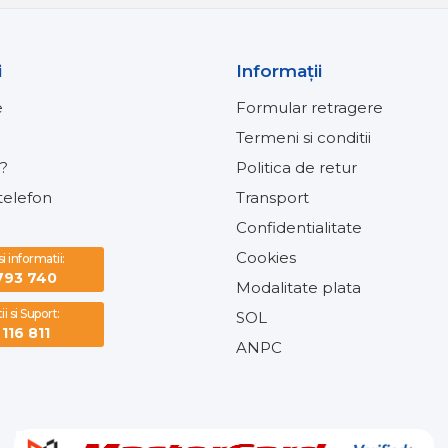
i
Informaţii
e
Formular retragere
Termeni si conditii
?
Politica de retur
elefon
Transport
Confidentialitate
Cookies
 informatii:
793 740
Modalitate plata
i si Suport:
SOL
116 811
ANPC