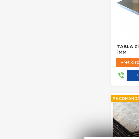
TABLA Z
1MM
Pret dis
PE COMAND