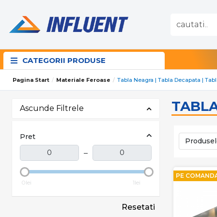
CATEGORII PRODUSE
Pagina Start
Materiale Feroase
Tabla Neagra | Tabla Decapata | Tabl
TABLA
Ascunde Filtrele
Pret
Produsel
–
PE COMAND
0lei
1lei
Resetati