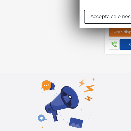
Accepta cele nec
TABLA N
Pret dis