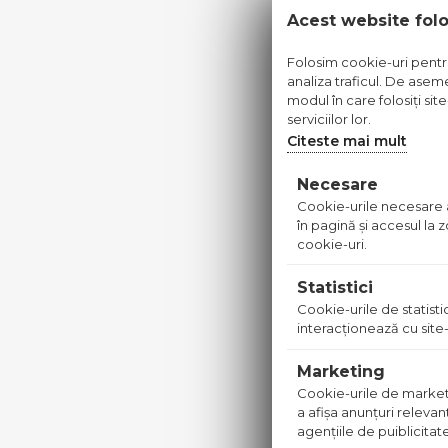
Acest website fol
Folosim cookie-uri pentru 
analiza traficul. De aseme
modul în care folosiți sit
TABLA N
serviciilor lor.
3MM
Citeste mai mult
Pret dis
Necesare
Cookie-urile necesare aj
în pagină şi accesul la
cookie-uri.
in stoc
Statistici
Pret
Cookie-urile de statistic
disponibil
interacţionează cu site-
in
magazin
Marketing
Cookie-urile de marketing
a afişa anunţuri relevan
agenţiile de puiblicitat