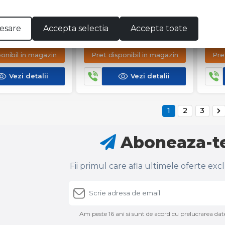
esare
Accepta selectia
Accepta toate
EAGRA 5MM
TABLA NEAGRA 4MM
TAB
ponibil in magazin
Pret disponibil in magazin
Pre
Vezi detalii
Vezi detalii
1
2
3
Aboneaza-te
Fii primul care afla ultimele oferte exc
Am peste 16 ani si sunt de acord cu prelucrarea date