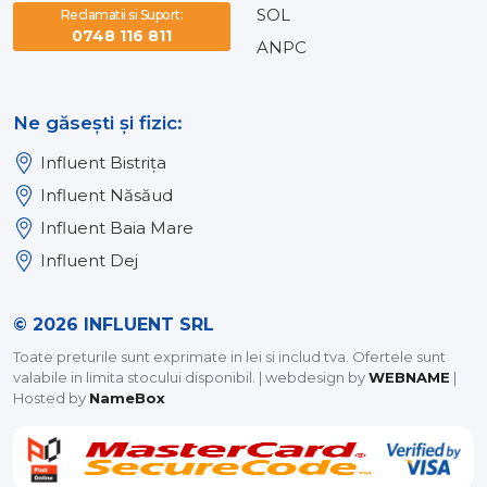
SOL
Reclamatii si Suport:
0748 116 811
ANPC
Ne găsești și fizic:
Influent Bistrița
Influent Năsăud
Influent Baia Mare
Influent Dej
© 2026 INFLUENT SRL
Toate preturile sunt exprimate in lei si includ tva. Ofertele sunt
valabile in limita stocului disponibil. | webdesign by
WEBNAME
|
Hosted by
NameBox