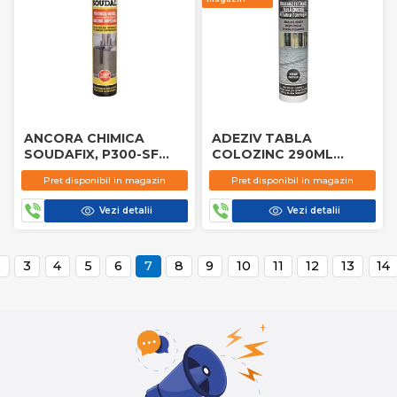
ANCORA CHIMICA
ADEZIV TABLA
SOUDAFIX, P300-SF
COLOZINC 290ML
280ML SOUDAL
SOUDAL
Pret disponibil in magazin
Pret disponibil in magazin
Vezi detalii
Vezi detalii
2
3
4
5
6
7
8
9
10
11
12
13
14