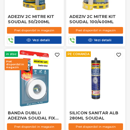
ADEZIV 2C MITRE KIT
ADEZIV 2C MITRE KIT
SOUDAL 50/200ML
SOUDAL 100/400ML
Pret disponibil in magazin
Pret disponibil in magazin
Vezi detalii
Vezi detalii
in stoc
PE COMANDA
Pret
disponibil in
magazin
BANDA DUBLU
SILICON SANITAR ALB
ADEZIVA SOUDAL FIX
280ML SOUDAL
ALL 1.5M
Pret disponibil in magazin
Pret disponibil in magazin