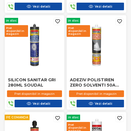
Vezi detalii
Vezi detalii
in stoc
in stoc
Pret
Pret
disponibil in
disponibil in
magazin
magazin
SILICON SANITAR GRI
ADEZIV POLISTIREN
280ML SOUDAL
ZERO SOLVENTI 50A
280ML SOUDAL
Pret disponibil in magazin
Pret disponibil in magazin
Vezi detalii
Vezi detalii
PE COMANDA
in stoc
Pret
disponibil in
magazin