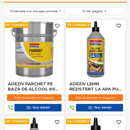
Produsele mai noi apar primele
12 Per pagina
PE COMANDA
PE COMANDA
ADEZIV PARCHET PE
ADEZIV LEMN
BAZA DE ALCOOL 69A
REZISTENT LA APA PU
13KG SOUDAL
D4 66A 750G SOUDAL
Pret disponibil in magazin
Pret disponibil in magazin
Vezi detalii
Vezi detalii
PE COMANDA
PE COMANDA