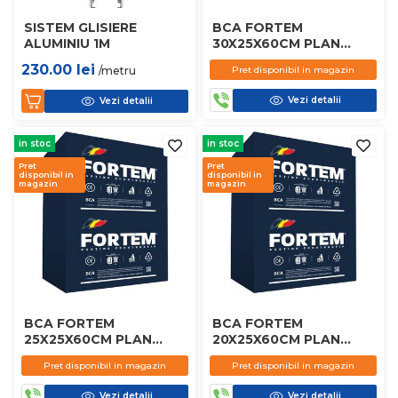
SISTEM GLISIERE
BCA FORTEM
ALUMINIU 1M
30X25X60CM PLAN
D450
230.00
lei
/metru
Pret disponibil in magazin
Vezi detalii
Vezi detalii
in stoc
in stoc
Pret
Pret
disponibil in
disponibil in
magazin
magazin
BCA FORTEM
BCA FORTEM
25X25X60CM PLAN
20X25X60CM PLAN
D450
D450
Pret disponibil in magazin
Pret disponibil in magazin
Vezi detalii
Vezi detalii