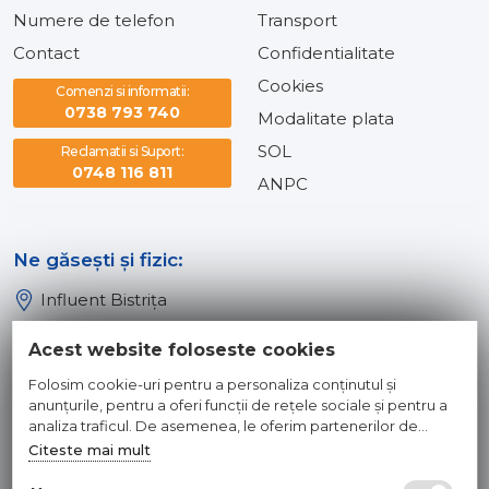
Numere de telefon
Transport
Contact
Confidentialitate
Cookies
Comenzi si informatii:
0738 793 740
Modalitate plata
SOL
Reclamatii si Suport:
0748 116 811
ANPC
Ne găsești și fizic:
Influent Bistrița
Influent Năsăud
Acest website foloseste cookies
Influent Baia Mare
Folosim cookie-uri pentru a personaliza conținutul și
Influent Dej
anunțurile, pentru a oferi funcții de rețele sociale și pentru a
analiza traficul. De asemenea, le oferim partenerilor de
rețele sociale, de publicitate și de analize informații cu privire
Citeste mai mult
© 2026 INFLUENT SRL
la modul în care folosiți site-ul nostru. Aceștia le pot combina
cu alte informații oferite de dvs. sau culese în urma folosirii