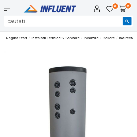
0
0
Pagina Start
Instalatii Termice Si Sanitare
Incalzire
Boilere
Indirecte