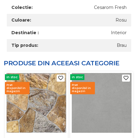
Colectie:
Cesarom Fresh
Culoare:
Rosu
Destinatie :
Interior
Tip produs:
Brau
PRODUSE DIN ACEEASI
CATEGORIE
in stoc
in stoc
Pret
Pret
disponibil in
disponibil in
magazin
magazin