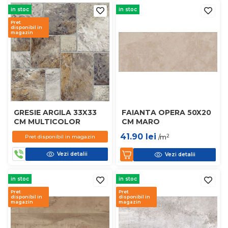
in stoc
in stoc
Pret
disponibil in
magazin
GRESIE ARGILA 33X33
FAIANTA OPERA 50X20
CM MULTICOLOR
CM MARO
41.90
lei
2
Pret disponibil in magazin
/m
Vezi detalii
Vezi detalii
in stoc
in stoc
Pret
Pret
disponibil in
disponibil in
magazin
magazin