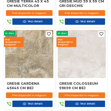
GRESIE TERRA 45 X 45
GRESIE MUD 59 X 59 CM
CM MULTICOLOR
GRI DESCHIS
Pret disponibil in magazin
Pret disponibil in magazin
Vezi detalii
Vezi detalii
in stoc
in stoc
Pret
Pret
disponibil in
disponibil in
magazin
magazin
GRESIE GARDENA
GRESIE COLOSSEUM
45X45 CM BEJ
59X59 CM BEJ
Pret disponibil in magazin
Pret disponibil in magazin
Vezi detalii
Vezi detalii