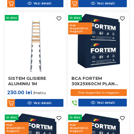
Vezi detalii
Vezi detalii
in stoc
in stoc
Pret
disponibil in
magazin
SISTEM GLISIERE
BCA FORTEM
ALUMINIU 1M
30X25X60CM PLAN
D450
230.00
lei
/metru
Pret disponibil in magazin
Vezi detalii
Vezi detalii
in stoc
in stoc
Pret
Pret
disponibil in
disponibil in
magazin
magazin