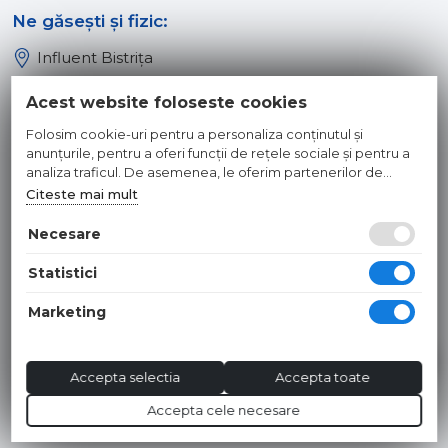
Ne găsești și fizic:
Influent Bistrița
Influent Năsăud
Acest website foloseste cookies
Influent Baia Mare
Folosim cookie-uri pentru a personaliza conținutul și
Influent Dej
anunțurile, pentru a oferi funcții de rețele sociale și pentru a
analiza traficul. De asemenea, le oferim partenerilor de
rețele sociale, de publicitate și de analize informații cu privire
Citeste mai mult
© 2026 INFLUENT SRL
la modul în care folosiți site-ul nostru. Aceștia le pot combina
cu alte informații oferite de dvs. sau culese în urma folosirii
Necesare
Toate preturile sunt exprimate in lei si includ tva. Ofertele sunt
serviciilor lor.
valabile in limita stocului disponibil. | webdesign by
WEBNAME
|
Statistici
Hosted by
NameBox
Marketing
Accepta selectia
Accepta toate
Accepta cele necesare