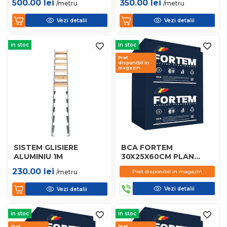
500.00
lei
350.00
lei
/metru
/metru
Vezi detalii
Vezi detalii
in stoc
in stoc
Pret
disponibil in
magazin
SISTEM GLISIERE
BCA FORTEM
ALUMINIU 1M
30X25X60CM PLAN
D450
230.00
lei
/metru
Pret disponibil in magazin
Vezi detalii
Vezi detalii
in stoc
in stoc
Pret
Pret