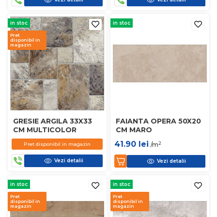
in stoc
in stoc
Pret
disponibil in
magazin
GRESIE ARGILA 33X33
FAIANTA OPERA 50X20
CM MULTICOLOR
CM MARO
41.90
lei
2
Pret disponibil in magazin
/m
Vezi detalii
Vezi detalii
in stoc
in stoc
Pret
Pret
disponibil in
disponibil in
magazin
magazin