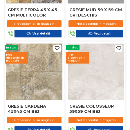
GRESIE TERRA 45 X 45
GRESIE MUD 59 X 59 CM
CM MULTICOLOR
GRI DESCHIS
Pret disponibil in magazin
Pret disponibil in magazin
Vezi detalii
Vezi detalii
in stoc
in stoc
Pret
Pret
disponibil in
disponibil in
magazin
magazin
GRESIE GARDENA
GRESIE COLOSSEUM
45X45 CM BEJ
59X59 CM BEJ
Pret disponibil in magazin
Pret disponibil in magazin
Vezi detalii
Vezi detalii