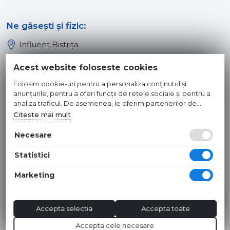
Ne găsești și fizic:
Influent Bistrița
Influent Năsăud
Acest website foloseste cookies
Influent Baia Mare
Folosim cookie-uri pentru a personaliza conținutul și
Influent Dej
anunțurile, pentru a oferi funcții de rețele sociale și pentru a
analiza traficul. De asemenea, le oferim partenerilor de
rețele sociale, de publicitate și de analize informații cu privire
Citeste mai mult
© 2026 INFLUENT SRL
la modul în care folosiți site-ul nostru. Aceștia le pot combina
cu alte informații oferite de dvs. sau culese în urma folosirii
Necesare
Toate preturile sunt exprimate in lei si includ tva. Ofertele sunt
serviciilor lor.
valabile in limita stocului disponibil. | webdesign by
WEBNAME
|
Statistici
Hosted by
NameBox
Marketing
Accepta selectia
Accepta toate
Accepta cele necesare