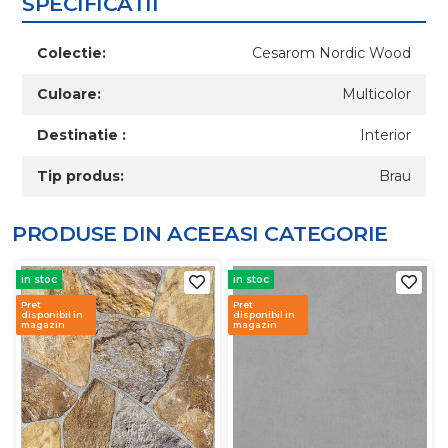
SPECIFICATII
Colectie:
Cesarom Nordic Wood
Culoare:
Multicolor
Destinatie :
Interior
Tip produs:
Brau
PRODUSE DIN ACEEASI
CATEGORIE
in stoc
in stoc
Pret
Pret
disponibil in
disponibil in
magazin
magazin