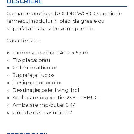
DESCRIERE
Gama de produse NORDIC WOOD surprinde
farmecul nodului in placi de gresie cu
suprafata mata si design tip lemn.
Caracteristici:
Dimensiune brau: 40.2 x 5 cm
Tip placă: brau
Culori: multicolor
Suprafața: lucios
Design: monocolor
Destinație: baie, living, hol
Ambalare buc/cutie: 2SET - 8BUC
Ambalare mp/cutie: 0.44
Unitate de măsură: m2