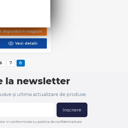
AMIDA APARENTA
CA AGORA
ATGRIJS
t disponibil in magazin
Vezi detalii
6
7
8
 la newsletter
lusive și ultima actualizare de produse.
Inscriere
lor in conformitate cu politica de confidentialitate