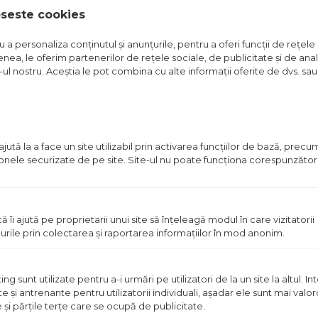
oseste cookies
a personaliza conținutul și anunțurile, pentru a oferi funcții de rețele 
nea, le oferim partenerilor de rețele sociale, de publicitate și de anali
e-ul nostru. Aceștia le pot combina cu alte informații oferite de dvs. sau 
A APARENTA
CARAMIDA APARENTA
CAR
RCES CORN
TERCA ARCES CANDY
TER
ROOD
IVO
ponibil in magazin
Pret disponibil in magazin
Pre
Vezi detalii
Vezi detalii
ută la a face un site utilizabil prin activarea funcţiilor de bază, prec
 zonele securizate de pe site. Site-ul nu poate funcţiona corespunzător
A
PE COMANDA
PE CO
ă îi ajută pe proprietarii unui site să înţeleagă modul în care vizitatorii
urile prin colectarea şi raportarea informaţiilor în mod anonim.
 sunt utilizate pentru a-i urmări pe utilizatori de la un site la altul. I
te şi antrenante pentru utilizatorii individuali, aşadar ele sunt mai val
e şi părţile terţe care se ocupă de publicitate.