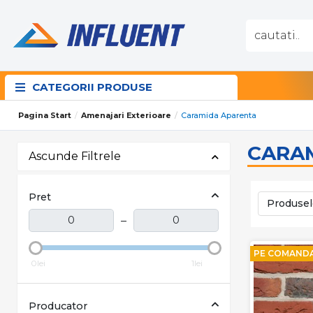
CATEGORII PRODUSE
Pagina Start
Amenajari Exterioare
Caramida Aparenta
CARA
Ascunde Filtrele
Pret
Produsel
–
PE COMAND
0lei
1lei
Producator