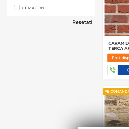
CEMACON
Resetati
CARAMID
TERCA A
MAASEIK
Pret dis
PE COMAND