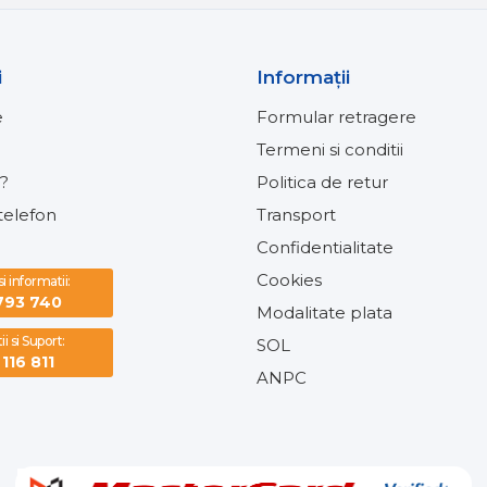
i
Informaţii
e
Formular retragere
Termeni si conditii
?
Politica de retur
elefon
Transport
Confidentialitate
Cookies
 informatii:
793 740
Modalitate plata
i si Suport:
SOL
116 811
ANPC