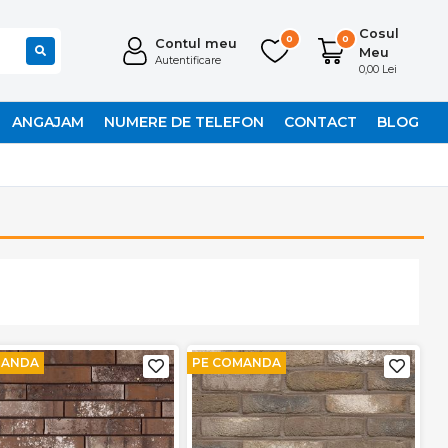
Cosul
0
0
Contul meu
Meu
Autentificare
0,00 Lei
ANGAJAM
NUMERE DE TELEFON
CONTACT
BLOG
MANDA
PE COMANDA