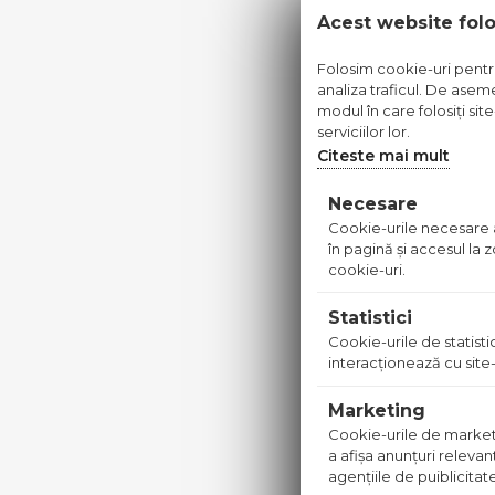
Acest website fol
Folosim cookie-uri pentru 
analiza traficul. De aseme
modul în care folosiți sit
CARAMID
serviciilor lor.
TERCA A
GEEL
Citeste mai mult
Pret dis
Necesare
Cookie-urile necesare aj
în pagină şi accesul la
cookie-uri.
PE COMAND
Statistici
Cookie-urile de statistic
interacţionează cu site-
Marketing
Cookie-urile de marketing
a afişa anunţuri relevan
agenţiile de puiblicitat