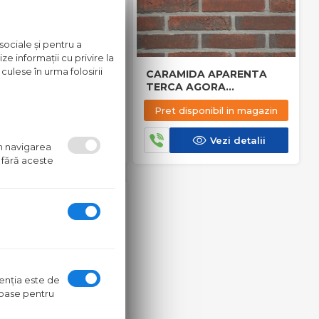
sociale și pentru a
ze informații cu privire la
culese în urma folosirii
AMIDA APARENTA
CARAMIDA APARENTA
CA AGORA WIT
TERCA AGORA
OR
WIJNROOD
t disponibil in magazin
Pret disponibil in magazin
Vezi detalii
Vezi detalii
um navigarea
 fără aceste
MANDA
ntenţia este de
oroase pentru