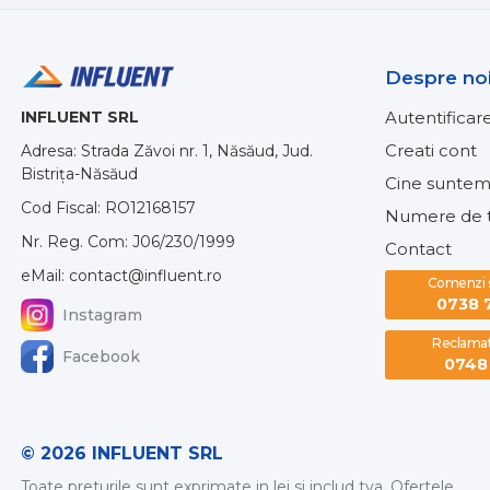
Despre no
INFLUENT SRL
Autentificar
Creati cont
Adresa: Strada Zăvoi nr. 1, Năsăud, Jud.
Bistrița-Năsăud
Cine suntem
Cod Fiscal: RO12168157
Numere de t
Nr. Reg. Com: J06/230/1999
Contact
eMail: contact@influent.ro
Comenzi si
0738 
Instagram
Reclamati
Facebook
0748 
© 2026 INFLUENT SRL
Toate preturile sunt exprimate in lei si includ tva. Ofertele