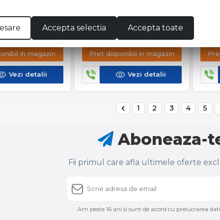
esare
Accepta selectia
Accepta toate
A APARENTA
CARAMIDA APARENTA
CAR
GORA SUPERWIT
TERCA AGORA
TER
GRAFIETZWART
AGA
ponibil in magazin
Pret disponibil in magazin
Pre
Vezi detalii
Vezi detalii
1
2
3
4
5
Aboneaza-te
Fii primul care afla ultimele oferte exc
Am peste 16 ani si sunt de acord cu prelucrarea date