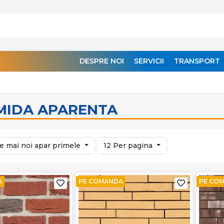
DESPRE NOI
SERVICII
TRANSPORT
MIDA APARENTA
e mai noi apar primele
12 Per pagina
A
PE COMANDA
PE CO