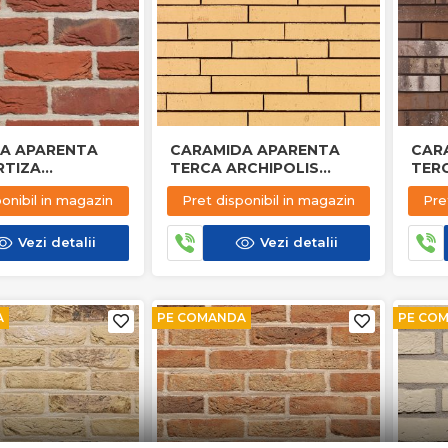
A APARENTA
CARAMIDA APARENTA
CAR
RTIZA
TERCA ARCHIPOLIS
TER
ER BONT
VEGAS GEEL
BRU
ponibil in magazin
Pret disponibil in magazin
Pre
Vezi detalii
Vezi detalii
A
PE COMANDA
PE CO