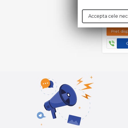
Accepta cele nec
CARAMID
TERCA A
Pret dis