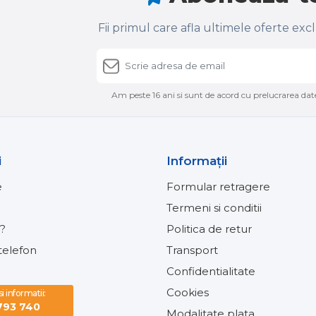
Fii primul care afla ultimele oferte exc
Am peste 16 ani si sunt de acord cu prelucrarea date
i
Informaţii
e
Formular retragere
Termeni si conditii
?
Politica de retur
elefon
Transport
Confidentialitate
Cookies
 informatii:
793 740
Modalitate plata