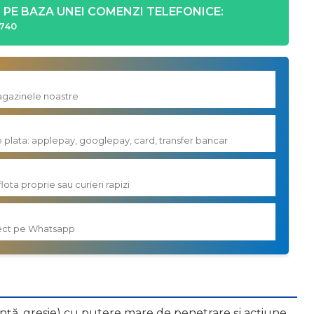
PE BAZA UNEI COMENZI TELEFONICE:
740
magazinele noastre
e plata: applepay, googlepay, card, transfer bancar
flota proprie sau curieri rapizi
irect pe Whatsapp
nță, gresie) cu putere mare de penetrare și acțiune