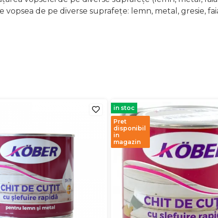
e vopsea de pe diverse suprafețe: lemn, metal, gresie, fai
in stoc
Pret
disponibil
in
magazin