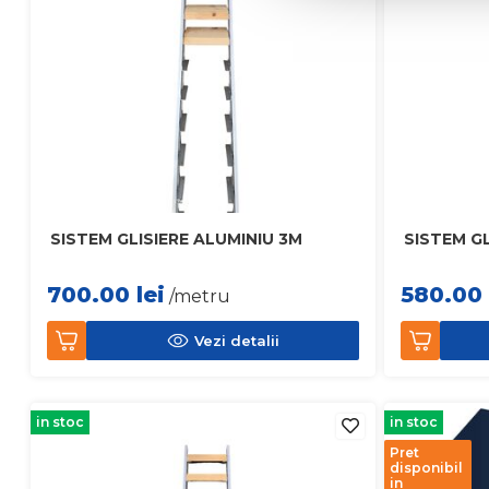
SISTEM GLISIERE ALUMINIU 3M
SISTEM GL
700.00
lei
580.00
/metru
Vezi detalii
in stoc
in stoc
Pret
disponibil
in