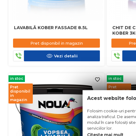
LAVABILĂ KOBER FASSADE 8.5L
CHIT DE C
KOBER 3K
Pret disponibil in magazin
Pre
Vezi detalii
in stoc
in stoc
Pret
Pret
disponibil
disponibil
in
in
Acest website fol
magazin
magazin
Folosim cookie-uri pentru 
analiza traficul. De aseme
modul în care folosiți sit
serviciilor lor.
Citeste mai mult