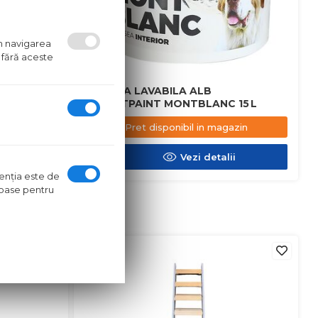
um navigarea
 fără aceste
TBLANC
VOPSEA LAVABILA ALB
EXPERTPAINT MONTBLANC 15 L
azin
Pret disponibil in magazin
ii
Vezi detalii
ntenţia este de
oroase pentru
in stoc