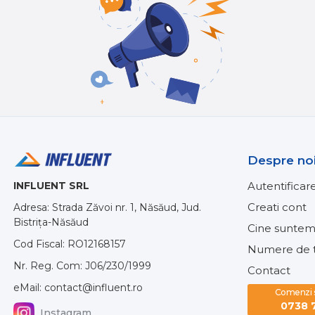
Despre no
INFLUENT SRL
Autentificar
Creati cont
Adresa: Strada Zăvoi nr. 1, Năsăud, Jud.
Bistrița-Năsăud
Cine suntem
Cod Fiscal: RO12168157
Numere de t
Nr. Reg. Com: J06/230/1999
Contact
eMail: contact@influent.ro
Comenzi si
0738 
Instagram