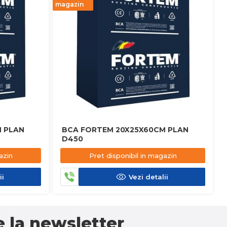
magazin
 PLAN
BCA FORTEM 20X25X60CM PLAN
D450
azin
Pret disponibil in magazin
ii
Vezi detalii
 la newsletter