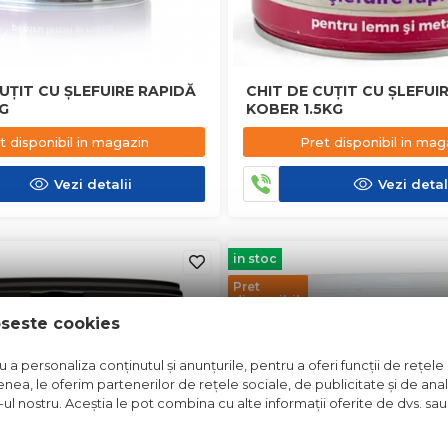
UȚIT CU ȘLEFUIRE RAPIDĂ
CHIT DE CUȚIT CU ȘLEFUI
G
KOBER 1.5KG
t disponibil in magazin
Pret disponibil in mag
Vezi detalii
Vezi detal
in stoc
Pret
disponibil
in
oseste cookies
magazin
a personaliza conținutul și anunțurile, pentru a oferi funcții de rețele 
nea, le oferim partenerilor de rețele sociale, de publicitate și de anali
e-ul nostru. Aceștia le pot combina cu alte informații oferite de dvs. sau 