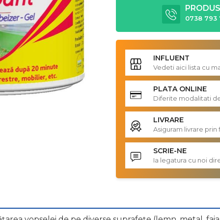
PRODUS 
0738 793 
INFLUENT
Vedeti aici lista cu 
PLATA ONLINE
Diferite modalitati d
LIVRARE
Asiguram livrare prin 
SCRIE-NE
Ia legatura cu noi d
rea vopselei de pe diverse suprafețe (lemn, metal, faia