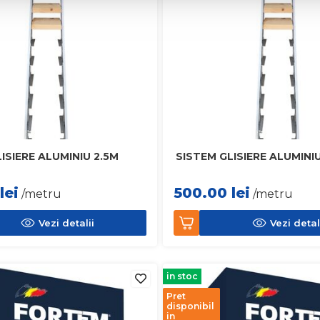
ISIERE ALUMINIU 2.5M
SISTEM GLISIERE ALUMINI
lei
500.00
lei
/metru
/metru
Vezi detalii
Vezi detal
in stoc
Pret
disponibil
in