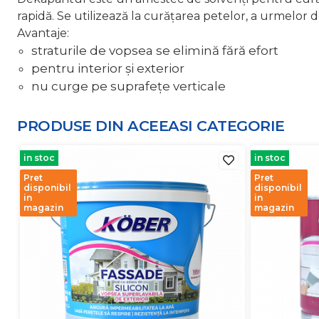
rapidă. Se utilizează la curățarea petelor, a urmelor d
Avantaje:
straturile de vopsea se elimină fără efort
pentru interior și exterior
nu curge pe suprafețe verticale
PRODUSE DIN ACEEASI
CATEGORIE
in stoc
in stoc
Pret
Pret
disponibil
disponibil
in
in
magazin
magazin