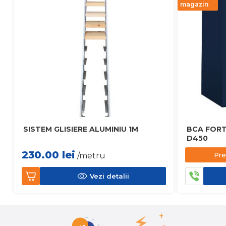
magazin
SISTEM GLISIERE ALUMINIU 1M
BCA FORT
D450
230.00
lei
Pre
/metru
Vezi detalii