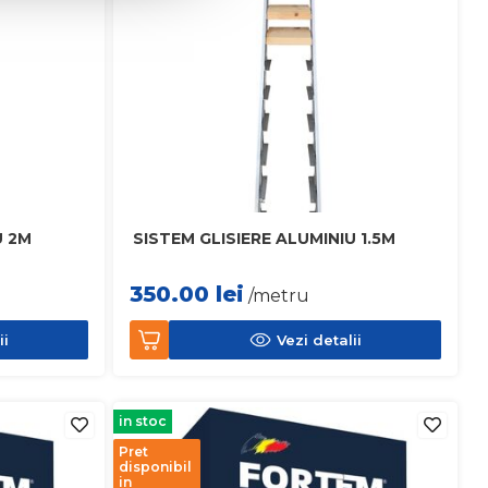
U 2M
SISTEM GLISIERE ALUMINIU 1.5M
350.00
lei
/metru
ii
Vezi detalii
in stoc
Pret
disponibil
in