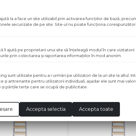
ută la a face un site utilizabil prin activarea funcţiilor de bază, prec
 zonele securizate de pe site. Site-ul nu poate funcţiona corespunzător
 INTERIOR NOUA EXPERT
LAVABILA INTERIOR MON
L
EXPERT PAINTS 8.5L
ă îi ajută pe proprietarii unui site să înţeleagă modul în care vizitatorii
t disponibil in magazin
Pret disponibil in mag
urile prin colectarea şi raportarea informaţiilor în mod anonim.
Vezi detalii
Vezi detal
 sunt utilizate pentru a-i urmări pe utilizatori de la un site la altul. I
te şi antrenante pentru utilizatorii individuali, aşadar ele sunt mai val
e şi părţile terţe care se ocupă de publicitate.
in stoc
esare
Accepta selectia
Accepta toate