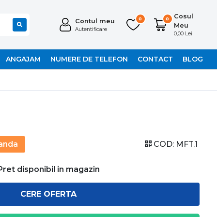
Cosul
0
0
Contul meu
Meu
Autentificare
0,00 Lei
ANGAJAM
NUMERE DE TELEFON
CONTACT
BLOG
anda
COD:
MFT.1
Pret disponibil in magazin
CERE OFERTA