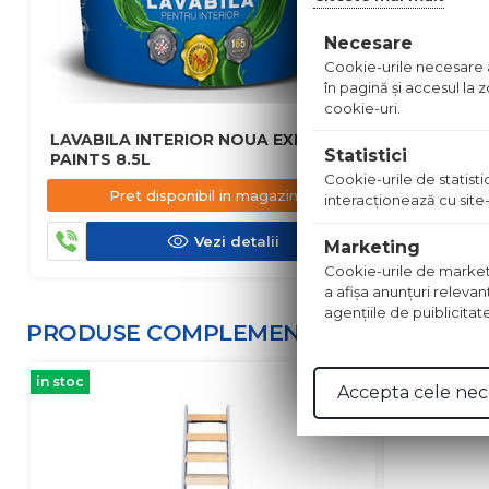
Necesare
Cookie-urile necesare aj
în pagină şi accesul la
cookie-uri.
LAVABILA INTERIOR NOUA EXPERT
LAVABILA
Statistici
PAINTS 8.5L
PAINTS 15
Cookie-urile de statistic
Pret disponibil in magazin
Pre
interacţionează cu site-
Vezi detalii
Marketing
Cookie-urile de marketing
a afişa anunţuri relevan
agenţiile de puiblicitat
PRODUSE COMPLEMENTARE
in stoc
in stoc
Accepta cele nec