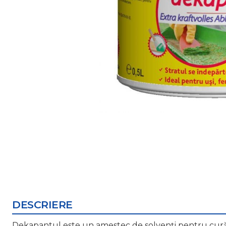
DESCRIERE
Dekapantul este un amestec de solvenți pentru curăța