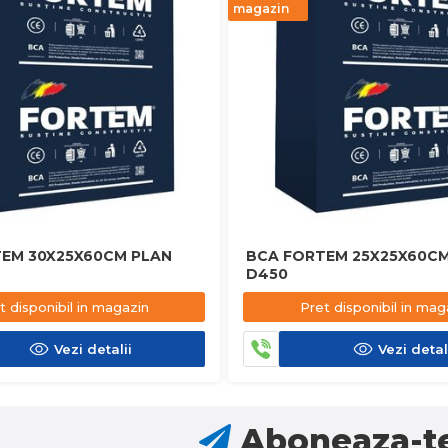
magazin
EM 30X25X60CM PLAN
BCA FORTEM 25X25X60CM
D450
t disponibil in magazin
Pret disponibil in mag
Vezi detalii
Vezi detal
Aboneaza-te