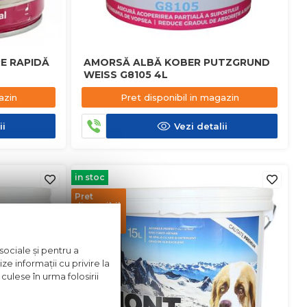
RE RAPIDĂ
AMORSĂ ALBĂ KOBER PUTZGRUND
WEISS G8105 4L
azin
Pret disponibil in magazin
ii
Vezi detalii
in stoc
Pret
disponibil
in
magazin
sociale și pentru a
ze informații cu privire la
culese în urma folosirii