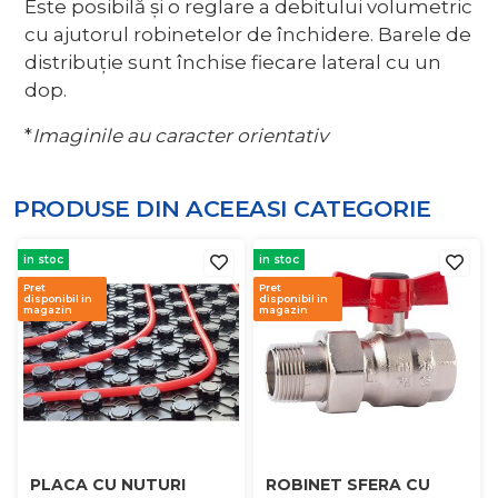
Este posibilă și o reglare a debitului volumetric
cu ajutorul robinetelor de închidere. Barele de
distribuție sunt închise fiecare lateral cu un
dop.
*
Imaginile au caracter orientativ
PRODUSE DIN ACEEASI
CATEGORIE
in stoc
in stoc
Pret
Pret
disponibil in
disponibil in
magazin
magazin
PLACA CU NUTURI
ROBINET SFERA CU