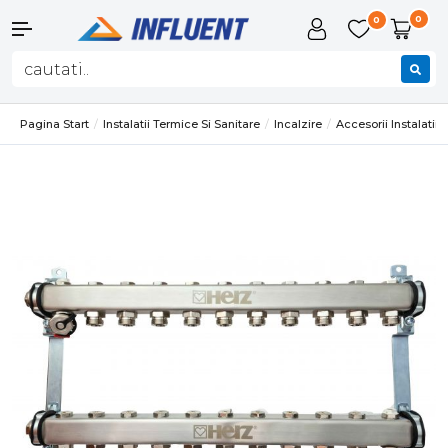
0
0
Pagina Start
Instalatii Termice Si Sanitare
Incalzire
Accesorii Instalatii 