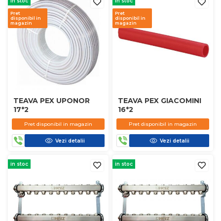
in stoc
in stoc
Pret
Pret
disponibil in
disponibil in
magazin
magazin
TEAVA PEX UPONOR
TEAVA PEX GIACOMINI
17*2
16*2
Pret disponibil in magazin
Pret disponibil in magazin
Vezi detalii
Vezi detalii
in stoc
in stoc