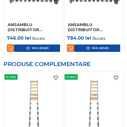
ANSAMBLU
ANSAMBLU
DISTRIBUITOR
DISTRIBUITOR
RADIATOARE 8 CAI
RADIATOARE 9 CAI
746.00
lei
784.00
lei
/bucata
/bucata
HERZ 1863408
HERZ 1863409
Vezi detalii
Vezi detalii
PRODUSE COMPLEMENTARE
in stoc
in stoc