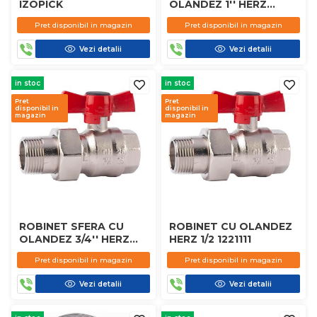
IZOPICK
OLANDEZ 1'' HERZ
1221113
Pret disponibil in magazin
Pret disponibil in magazin
Vezi detalii
Vezi detalii
in stoc
in stoc
Pret
Pret
disponibil in
disponibil in
magazin
magazin
ROBINET SFERA CU
ROBINET CU OLANDEZ
OLANDEZ 3/4'' HERZ
HERZ 1/2 1221111
1221112
Pret disponibil in magazin
Pret disponibil in magazin
Vezi detalii
Vezi detalii