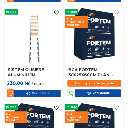
in stoc
in stoc
Pret
disponibil in
magazin
SISTEM GLISIERE
BCA FORTEM
ALUMINIU 1M
30X25X60CM PLAN
D450
230.00
lei
/metru
Pret disponibil in magazin
Vezi detalii
Vezi detalii
in stoc
in stoc
Pret
Pret
disponibil in
disponibil in
magazin
magazin