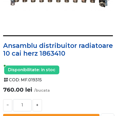
Ansamblu distribuitor radiatoare
10 cai herz 1863410
Disponibilitate:
in stoc
COD:
MF.019315
760.00
lei
/bucata
−
+