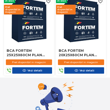
in stoc
in stoc
Pret
Pret
disponibil in
disponibil in
magazin
magazin
BCA FORTEM
BCA FORTEM
25X25X60CM PLAN
20X25X60CM PLAN
D450
D450
Pret disponibil in magazin
Pret disponibil in magazin
Vezi detalii
Vezi detalii