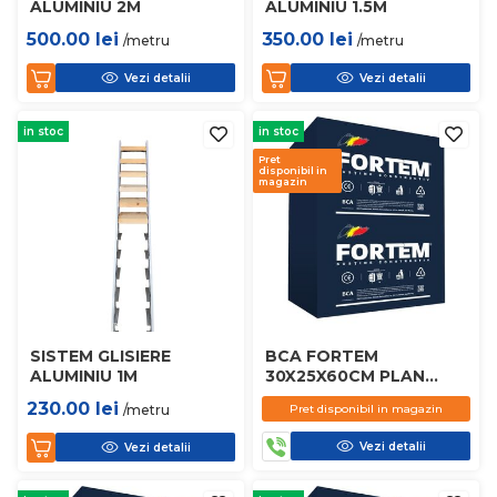
ALUMINIU 2M
ALUMINIU 1.5M
500.00
lei
350.00
lei
/metru
/metru
Vezi detalii
Vezi detalii
in stoc
in stoc
Pret
disponibil in
magazin
SISTEM GLISIERE
BCA FORTEM
ALUMINIU 1M
30X25X60CM PLAN
D450
230.00
lei
/metru
Pret disponibil in magazin
Vezi detalii
Vezi detalii