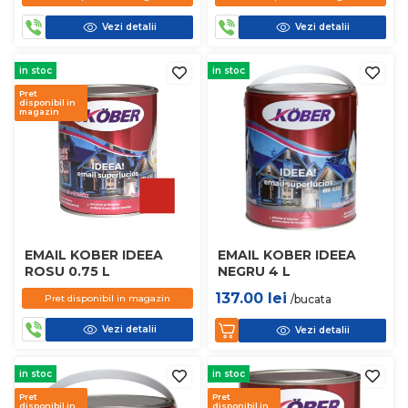
Vezi detalii
Vezi detalii
in stoc
in stoc
Pret
disponibil in
magazin
EMAIL KOBER IDEEA
EMAIL KOBER IDEEA
ROSU 0.75 L
NEGRU 4 L
137.00
lei
Pret disponibil in magazin
/bucata
Vezi detalii
Vezi detalii
in stoc
in stoc
Pret
Pret
disponibil in
disponibil in