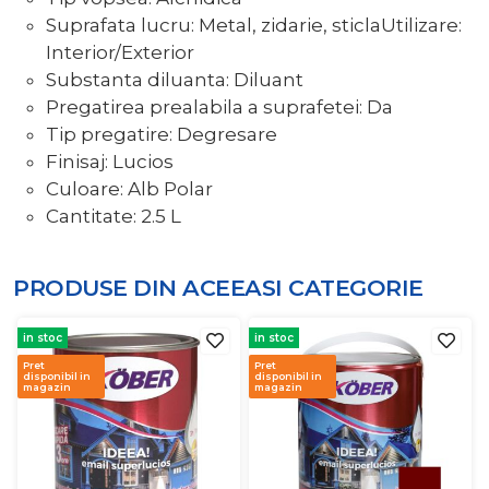
Suprafata lucru: Metal, zidarie, sticlaUtilizare:
Interior/Exterior
Substanta diluanta: Diluant
Pregatirea prealabila a suprafetei: Da
Tip pregatire: Degresare
Finisaj: Lucios
Culoare: Alb Polar
Cantitate: 2.5 L
PRODUSE DIN ACEEASI
CATEGORIE
in stoc
in stoc
Pret
Pret
disponibil in
disponibil in
magazin
magazin