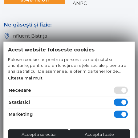
ANPC
Ne găsești și fizic:
Influent Bistrița
Influent Năsăud
Acest website foloseste cookies
Influent Baia Mare
Folosim cookie-uri pentru a personaliza conținutul și
Influent Dej
anunțurile, pentru a oferi funcții de rețele sociale și pentru a
analiza traficul. De asemenea, le oferim partenerilor de
rețele sociale, de publicitate și de analize informații cu privire
Citeste mai mult
© 2026 INFLUENT SRL
la modul în care folosiți site-ul nostru. Aceștia le pot combina
cu alte informații oferite de dvs. sau culese în urma folosirii
Necesare
Toate preturile sunt exprimate in lei si includ tva. Ofertele sunt
serviciilor lor.
valabile in limita stocului disponibil. | webdesign by
WEBNAME
|
Statistici
Hosted by
NameBox
Marketing
Accepta selectia
Accepta toate