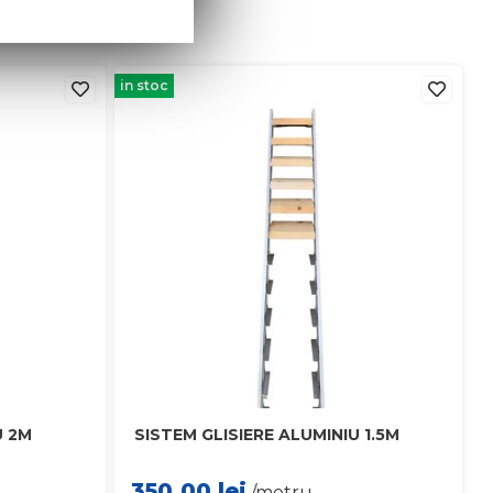
in stoc
U 2M
SISTEM GLISIERE ALUMINIU 1.5M
350.00
lei
/metru