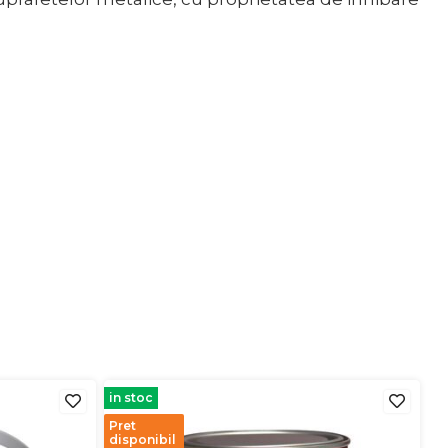
in stoc
Pret
disponibil