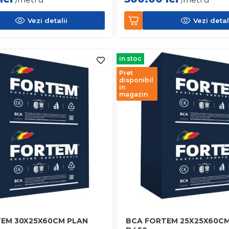
Vezi detalii
Vezi detal
in stoc
Pret
disponibil
in
magazin
EM 30X25X60CM PLAN
BCA FORTEM 25X25X60CM