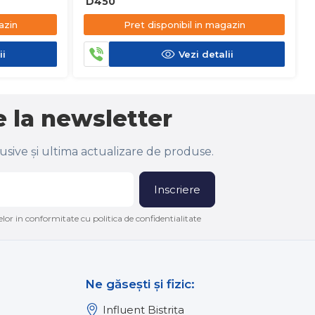
D450
azin
Pret disponibil in magazin
ii
Vezi detalii
 la newsletter
lusive și ultima actualizare de produse.
Inscriere
lor in conformitate cu politica de confidentialitate
Ne găsești și fizic:
Influent Bistrița