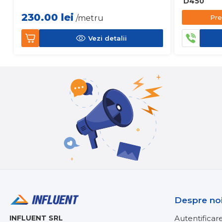
D450
230.00
lei
Pre
/metru
Vezi detalii
Despre no
INFLUENT SRL
Autentificar