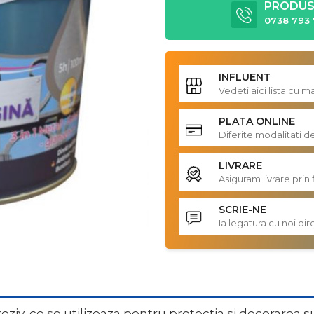
PRODUS 
0738 793 
INFLUENT
Vedeti aici lista cu 
PLATA ONLINE
Diferite modalitati d
LIVRARE
Asiguram livrare prin 
SCRIE-NE
Ia legatura cu noi d
roziv, ce se utilizeaza pentru protectia si decorarea 