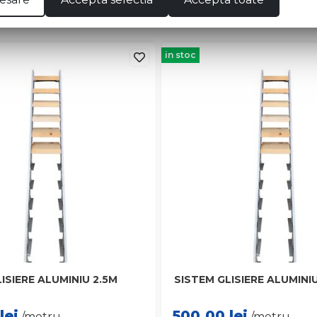
in stoc
ISIERE ALUMINIU 2.5M
SISTEM GLISIERE ALUMINI
lei
500.00
lei
/metru
/metru