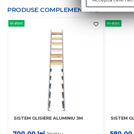
PRODUSE COMPLEMENTARE
in stoc
in stoc
SISTEM GLISIERE ALUMINIU 3M
SISTEM GL
700.00
lei
580.00
/metru