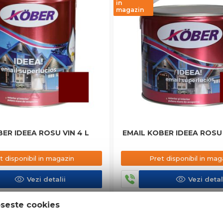
in
magazin
ER IDEEA ROSU VIN 4 L
EMAIL KOBER IDEEA ROSU V
t disponibil in magazin
Pret disponibil in mag
Vezi detalii
Vezi detal
oseste cookies
in stoc