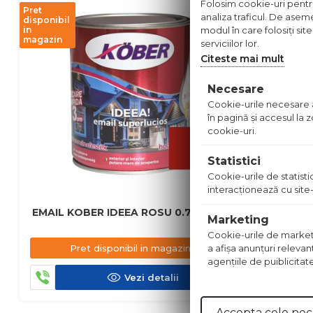
Folosim cookie-uri pentru 
Pret
analiza traficul. De aseme
disponibil
modul în care folosiți sit
in
magazin
serviciilor lor.
Citeste mai mult
Necesare
Cookie-urile necesare aj
în pagină şi accesul la
cookie-uri.
Statistici
Cookie-urile de statistic
interacţionează cu site-
EMAIL KOBER IDEEA ROSU 0.75 L
EMAIL KO
Marketing
Cookie-urile de marketing
137.00
Pret disponibil in magazin
a afişa anunţuri relevan
agenţiile de puiblicitat
Vezi detalii
Accepta cele nec