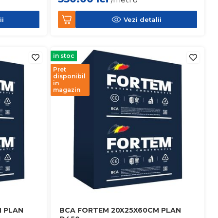
ii
Vezi detalii
in stoc
Pret
disponibil
in
magazin
 PLAN
BCA FORTEM 20X25X60CM PLAN