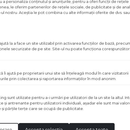
a personaliza conținutul și anunțurile, pentru a oferi funcții de rețele 
Pret
nea, le oferim partenerilor de rețele sociale, de publicitate și de anali
disponibil
e-ul nostru. Aceștia le pot combina cu alte informații oferite de dvs. sau 
in
magazin
ută la a face un site utilizabil prin activarea funcţiilor de bază, prec
 zonele securizate de pe site. Site-ul nu poate funcţiona corespunzător
ă îi ajută pe proprietarii unui site să înţeleagă modul în care vizitatorii
urile prin colectarea şi raportarea informaţiilor în mod anonim.
BER IDEEA NEGRU 4 L
EMAIL KOBER IDEEA NEGRU
 sunt utilizate pentru a-i urmări pe utilizatori de la un site la altul. I
lei
te şi antrenante pentru utilizatorii individuali, aşadar ele sunt mai val
Pret disponibil in mag
/bucata
e şi părţile terţe care se ocupă de publicitate.
Vezi detalii
Vezi detal
esare
Accepta selectia
Accepta toate