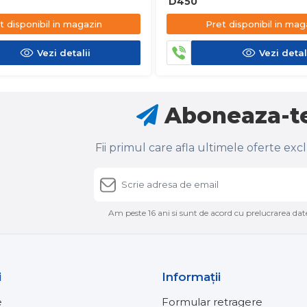
D450
t disponibil in magazin
Pret disponibil in mag
Vezi detalii
Vezi detal
Aboneaza-te
Fii primul care afla ultimele oferte exc
Am peste 16 ani si sunt de acord cu prelucrarea date
i
Informaţii
e
Formular retragere