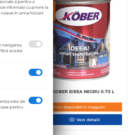
sociale și pentru a
Pret
ze informații cu privire la
disponibil
culese în urma folosirii
in
magazin
um navigarea
 fără aceste
 2.5 L
EMAIL KOBER IDEEA NEGRU 0.75 L
ntenţia este de
oroase pentru
azin
Pret disponibil in magazin
ii
Vezi detalii