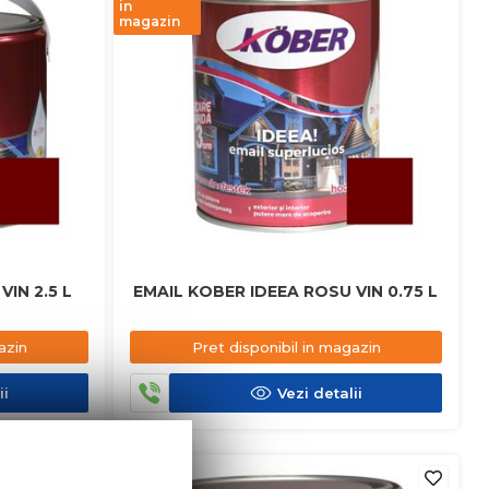
in
magazin
IN 2.5 L
EMAIL KOBER IDEEA ROSU VIN 0.75 L
azin
Pret disponibil in magazin
ii
Vezi detalii
in stoc