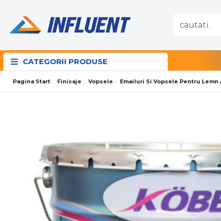
CATEGORII PRODUSE
Pagina Start
Finisaje
Vopsele
Emailuri Si Vopsele Pentru Lemn 