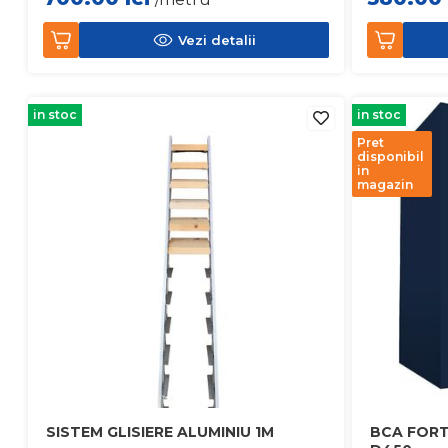
Vezi detalii
in stoc
in stoc
Pret
disponibil
in
magazin
SISTEM GLISIERE ALUMINIU 1M
BCA FORT