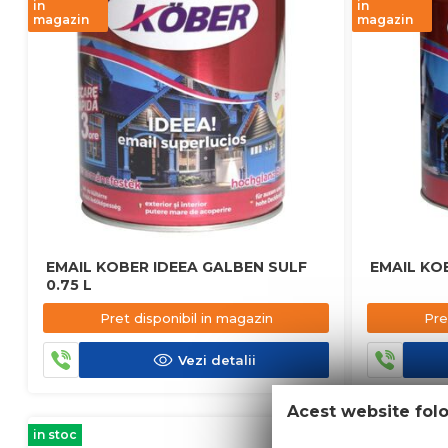
in
in
magazin
magazin
EMAIL KOBER IDEEA GALBEN SULF
EMAIL KOB
0.75 L
Pret disponibil in magazin
Pre
Vezi detalii
Acest website fol
in stoc
in stoc