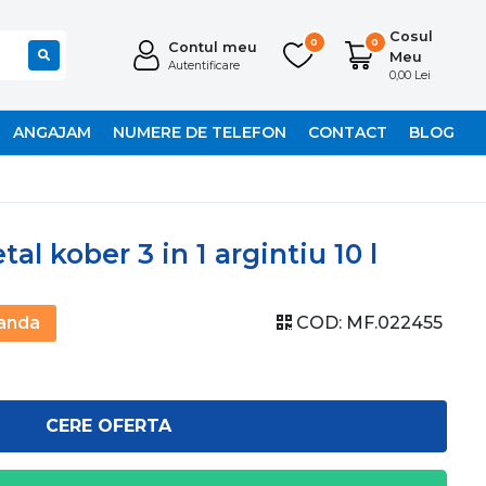
Cosul
0
0
Contul meu
Meu
Autentificare
0,00 Lei
ANGAJAM
NUMERE DE TELEFON
CONTACT
BLOG
l kober 3 in 1 argintiu 10 l
anda
COD:
MF.022455
CERE OFERTA