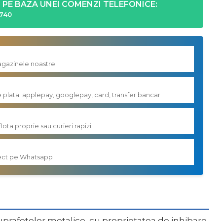
PE BAZA UNEI COMENZI TELEFONICE:
740
magazinele noastre
e plata: applepay, googlepay, card, transfer bancar
flota proprie sau curieri rapizi
irect pe Whatsapp
suprafetelor metalice, cu proprietatea de inhibare