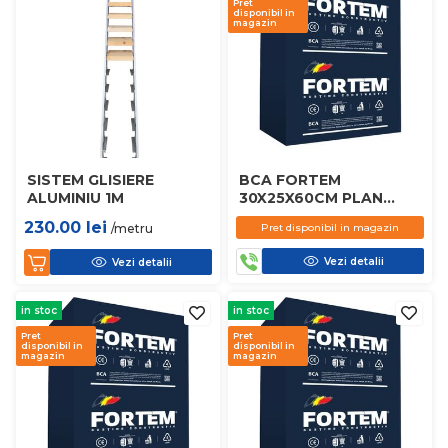
Pret
disponibil in
magazin
SISTEM GLISIERE
BCA FORTEM
ALUMINIU 1M
30X25X60CM PLAN
D450
230.00
lei
/metru
Pret disponibil in magazin
Vezi detalii
Vezi detalii
in stoc
in stoc
Pret
Pret
disponibil in
disponibil in
magazin
magazin