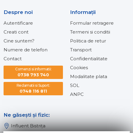
Despre noi
Informaţii
Autentificare
Formular retragere
Creati cont
Termeni si conditii
Cine suntem?
Politica de retur
Numere de telefon
Transport
Contact
Confidentialitate
Cookies
Comenzi si informatii:
0738 793 740
Modalitate plata
SOL
Reclamatii si Suport:
0748 116 811
ANPC
Ne găsești și fizic:
Influent Bistrița