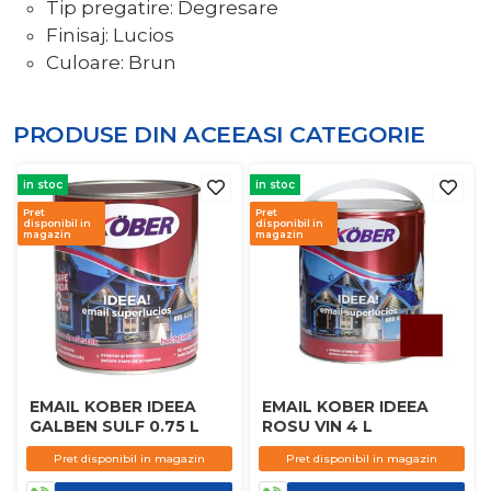
Tip pregatire: Degresare
Finisaj: Lucios
Culoare: Brun
PRODUSE DIN ACEEASI
CATEGORIE
in stoc
in stoc
Pret
Pret
disponibil in
disponibil in
magazin
magazin
EMAIL KOBER IDEEA
EMAIL KOBER IDEEA
GALBEN SULF 0.75 L
ROSU VIN 4 L
Pret disponibil in magazin
Pret disponibil in magazin