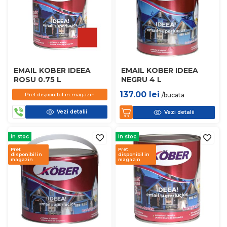
EMAIL KOBER IDEEA
EMAIL KOBER IDEEA
ROSU 0.75 L
NEGRU 4 L
137.00
lei
Pret disponibil in magazin
/bucata
Vezi detalii
Vezi detalii
in stoc
in stoc
Pret
Pret
disponibil in
disponibil in
magazin
magazin