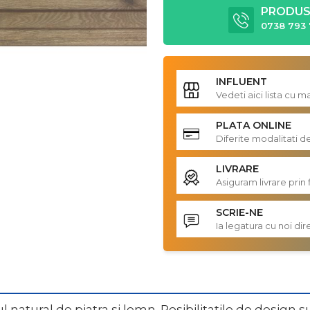
PRODUS 
0738 793 
INFLUENT
Vedeti aici lista cu 
PLATA ONLINE
Diferite modalitati d
LIVRARE
Asiguram livrare prin 
SCRIE-NE
Ia legatura cu noi d
atural de piatra si lemn. Posibilitatile de design s