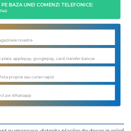
PE BAZA UNEI COMENZI TELEFONICE:
740
magazinele noastre
e plata: applepay, googlepay, card, transfer bancar
flota proprie sau curieri rapizi
irect pe Whatsapp
unt numeroase, datorita placilor de decor in relief