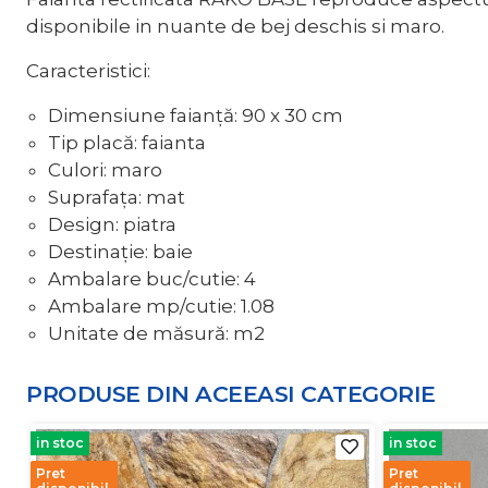
disponibile in nuante de bej deschis si maro.
Caracteristici:
Dimensiune faianță: 90 x 30 cm
Tip placă: faianta
Culori: maro
Suprafața: mat
Design: piatra
Destinație: baie
Ambalare buc/cutie: 4
Ambalare mp/cutie: 1.08
Unitate de măsură: m2
PRODUSE DIN ACEEASI
CATEGORIE
in stoc
in stoc
Pret
Pret