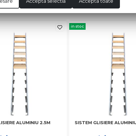
esare
Accepta selectia
Accepta toate
in stoc
ISIERE ALUMINIU 2.5M
SISTEM GLISIERE ALUMINI