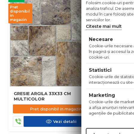
Folosim cookie-uri pentru 
Pret
analiza traficul. De aseme
disponibil
modul în care folosiți sit
in
magazin
serviciilor lor.
Citeste mai mult
Necesare
Cookie-urile necesare aj
în pagină şi accesul la
cookie-uri.
Statistici
Cookie-urile de statistic
interacţionează cu site-
GRESIE ARGILA 33X33 CM
FAIANTA 
Marketing
MULTICOLOR
Cookie-urile de marketing
a afişa anunţuri relevan
41.90
l
Pret disponibil in magazin
agenţiile de puiblicitat
Vezi detalii