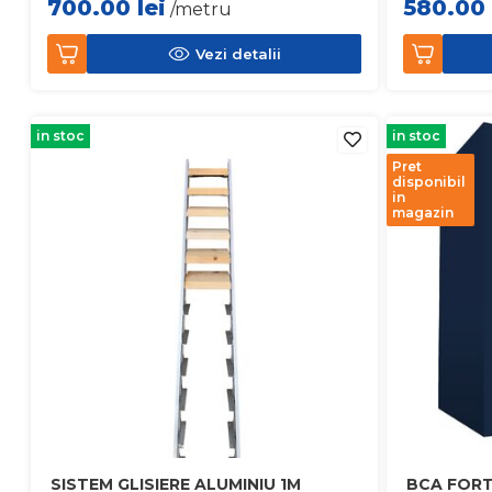
700.00
lei
580.00
/metru
Vezi detalii
in stoc
in stoc
Pret
disponibil
in
magazin
SISTEM GLISIERE ALUMINIU 1M
BCA FORT