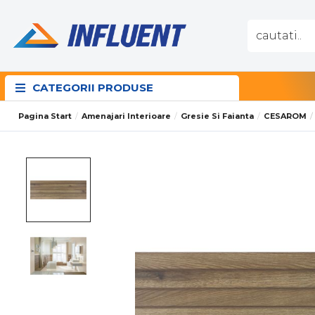
CATEGORII PRODUSE
Pagina Start
Amenajari Interioare
Gresie Si Faianta
CESAROM