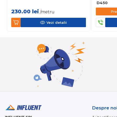
D450
230.00
lei
Pre
/metru
Vezi detalii
Despre no