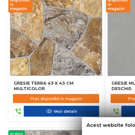
disponibil
disponibil
in
in
magazin
magazin
GRESIE TERRA 45 X 45 CM
GRESIE MU
MULTICOLOR
DESCHIS
Pret disponibil in magazin
Pre
Vezi detalii
Acest website fol
in stoc
in stoc