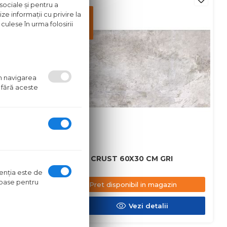
sociale și pentru a
Pret
ze informații cu privire la
disponibil
culese în urma folosirii
in
magazin
um navigarea
 fără aceste
M MARO
GRESIE CRUST 60X30 CM GRI
ntenţia este de
oroase pentru
azin
Pret disponibil in magazin
ii
Vezi detalii