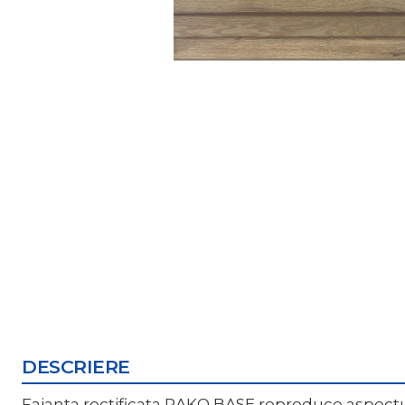
DESCRIERE
Faianta rectificata RAKO BASE reproduce aspectul n