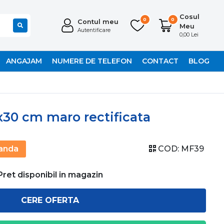
Cosul
0
0
Contul meu
Meu
Autentificare
0,00 Lei
ANGAJAM
NUMERE DE TELEFON
CONTACT
BLOG
x30 cm maro rectificata
anda
COD:
MF39
Pret disponibil in magazin
CERE OFERTA