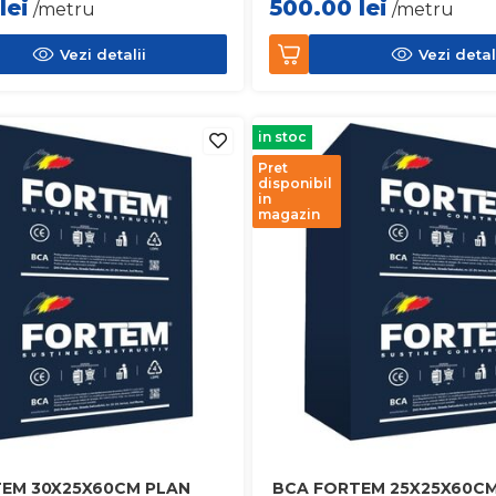
lei
500.00
lei
/metru
/metru
Vezi detalii
Vezi detal
in stoc
Pret
disponibil
in
magazin
EM 30X25X60CM PLAN
BCA FORTEM 25X25X60CM