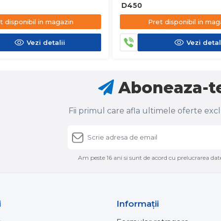
D450
t disponibil in magazin
Pret disponibil in mag
Vezi detalii
Vezi detal
Aboneaza-te
Fii primul care afla ultimele oferte exc
Am peste 16 ani si sunt de acord cu prelucrarea date
i
Informaţii