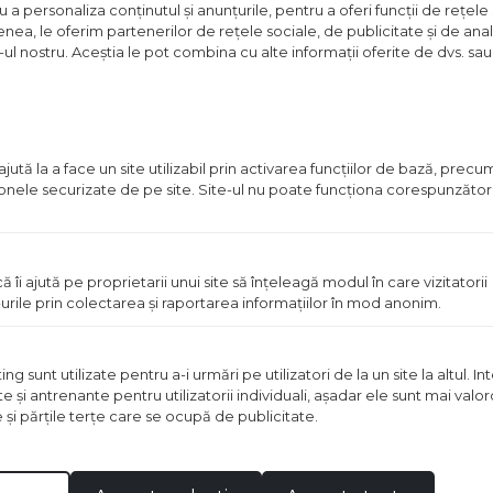
a personaliza conținutul și anunțurile, pentru a oferi funcții de rețele 
Pret
nea, le oferim partenerilor de rețele sociale, de publicitate și de anali
disponibil
e-ul nostru. Aceștia le pot combina cu alte informații oferite de dvs. sau 
in
magazin
ută la a face un site utilizabil prin activarea funcţiilor de bază, prec
 zonele securizate de pe site. Site-ul nu poate funcţiona corespunzător
ă îi ajută pe proprietarii unui site să înţeleagă modul în care vizitatorii
urile prin colectarea şi raportarea informaţiilor în mod anonim.
OPERA 50X20 CM MARO
GRESIE GARRET 60X30 C
 sunt utilizate pentru a-i urmări pe utilizatori de la un site la altul. I
te şi antrenante pentru utilizatorii individuali, aşadar ele sunt mai val
ei
2
Pret disponibil in mag
/m
e şi părţile terţe care se ocupă de publicitate.
Vezi detalii
Vezi detal