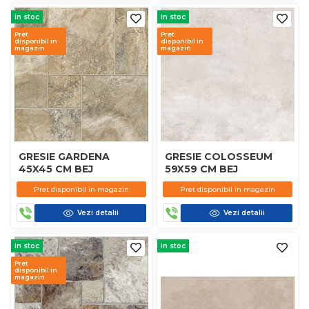
in stoc
in stoc
Pret
Pret
disponibil in
disponibil in
magazin
magazin
GRESIE GARDENA
GRESIE COLOSSEUM
45X45 CM BEJ
59X59 CM BEJ
Pret disponibil in magazin
Pret disponibil in magazin
Vezi detalii
Vezi detalii
in stoc
in stoc
Pret
disponibil in
magazin