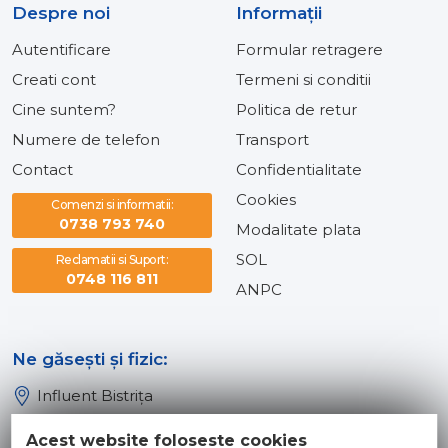
Despre noi
Informaţii
Autentificare
Formular retragere
Creati cont
Termeni si conditii
Cine suntem?
Politica de retur
Numere de telefon
Transport
Contact
Confidentialitate
Cookies
Comenzi si informatii:
0738 793 740
Modalitate plata
SOL
Reclamatii si Suport:
0748 116 811
ANPC
Ne găsești și fizic:
Influent Bistrița
Influent Năsăud
Acest website foloseste cookies