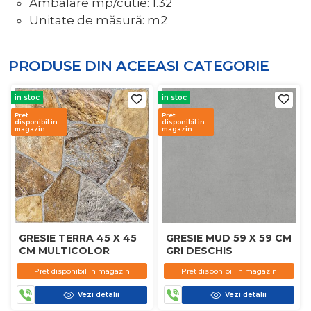
Ambalare mp/cutie: 1.32
Unitate de măsură: m2
PRODUSE DIN ACEEASI
CATEGORIE
in stoc
in stoc
Pret
Pret
disponibil in
disponibil in
magazin
magazin
GRESIE TERRA 45 X 45
GRESIE MUD 59 X 59 CM
CM MULTICOLOR
GRI DESCHIS
Pret disponibil in magazin
Pret disponibil in magazin
Vezi detalii
Vezi detalii