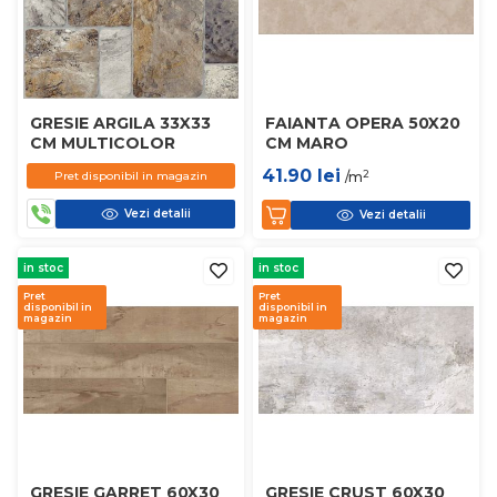
GRESIE ARGILA 33X33
FAIANTA OPERA 50X20
CM MULTICOLOR
CM MARO
41.90
lei
2
Pret disponibil in magazin
/m
Vezi detalii
Vezi detalii
in stoc
in stoc
Pret
Pret
disponibil in
disponibil in
magazin
magazin
GRESIE GARRET 60X30
GRESIE CRUST 60X30