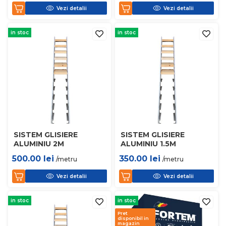
Vezi detalii
Vezi detalii
in stoc
in stoc
SISTEM GLISIERE
SISTEM GLISIERE
ALUMINIU 2M
ALUMINIU 1.5M
500.00
lei
350.00
lei
/metru
/metru
Vezi detalii
Vezi detalii
in stoc
in stoc
Pret
disponibil in
magazin