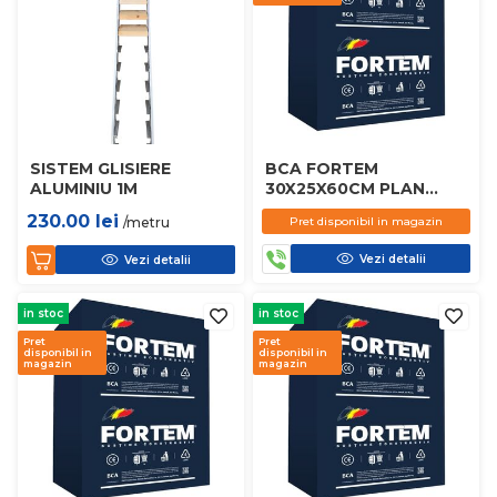
SISTEM GLISIERE
BCA FORTEM
ALUMINIU 1M
30X25X60CM PLAN
D450
230.00
lei
/metru
Pret disponibil in magazin
Vezi detalii
Vezi detalii
in stoc
in stoc
Pret
Pret
disponibil in
disponibil in
magazin
magazin