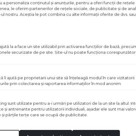
a personaliza conținutul și anunțurile, pentru a oferi funcții de rețele 
Pret
nea, le oferim partenerilor de rețele sociale, de publicitate și de anali
disponibil
e-ul nostru. Aceștia le pot combina cu alte informații oferite de dvs. sau 
in
magazin
ută la a face un site utilizabil prin activarea funcţiilor de bază, prec
 zonele securizate de pe site. Site-ul nu poate funcţiona corespunzător
ă îi ajută pe proprietarii unui site să înţeleagă modul în care vizitatorii
urile prin colectarea şi raportarea informaţiilor în mod anonim.
OPERA 50X20 CM MARO
GRESIE GARRET 60X30 C
 sunt utilizate pentru a-i urmări pe utilizatori de la un site la altul. I
te şi antrenante pentru utilizatorii individuali, aşadar ele sunt mai val
ei
2
Pret disponibil in mag
/m
e şi părţile terţe care se ocupă de publicitate.
Vezi detalii
Vezi detal