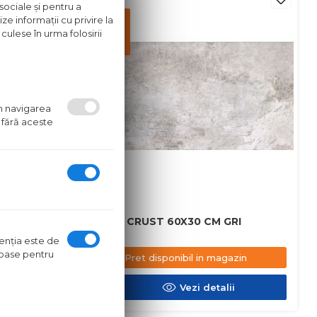
sociale și pentru a
Pret
ze informații cu privire la
disponibil
culese în urma folosirii
in
magazin
um navigarea
 fără aceste
M MARO
GRESIE CRUST 60X30 CM GRI
ntenţia este de
oroase pentru
azin
Pret disponibil in magazin
ii
Vezi detalii