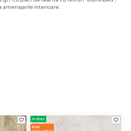
a amenajarile interioare.
in stoc
Pret