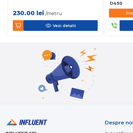
D450
230.00
lei
Pre
/metru
Vezi detalii
Despre no