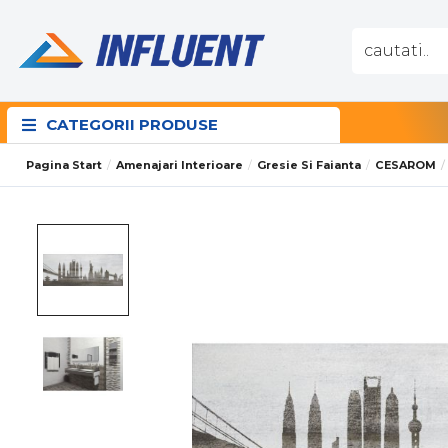
CATEGORII PRODUSE
Pagina Start
Amenajari Interioare
Gresie Si Faianta
CESAROM