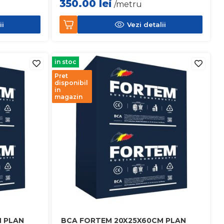
350.00
lei
/metru
ii
Vezi detalii
in stoc
Pret
disponibil
in
magazin
 PLAN
BCA FORTEM 20X25X60CM PLAN