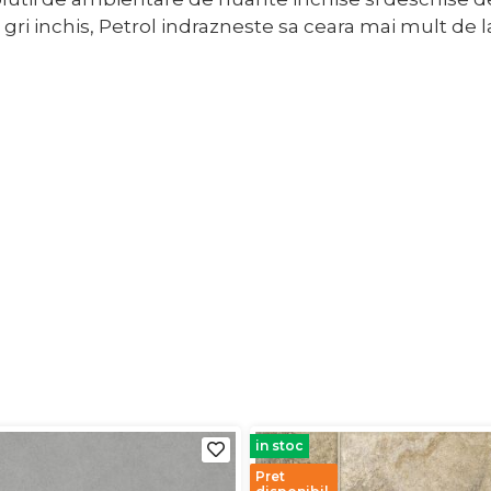
gri inchis, Petrol indrazneste sa ceara mai mult de l
in stoc
Pret