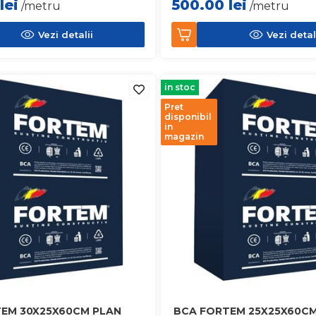
lei
500.00
lei
/metru
/metru
Vezi detalii
Vezi detal
in stoc
Pret
disponibil
in
magazin
EM 30X25X60CM PLAN
BCA FORTEM 25X25X60CM