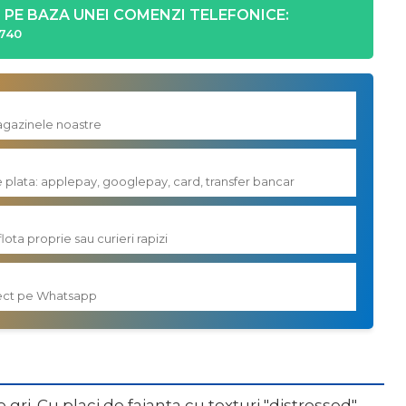
PE BAZA UNEI COMENZI TELEFONICE:
740
magazinele noastre
e plata: applepay, googlepay, card, transfer bancar
flota proprie sau curieri rapizi
irect pe Whatsapp
i. Cu placi de faianta cu texturi "distressed",