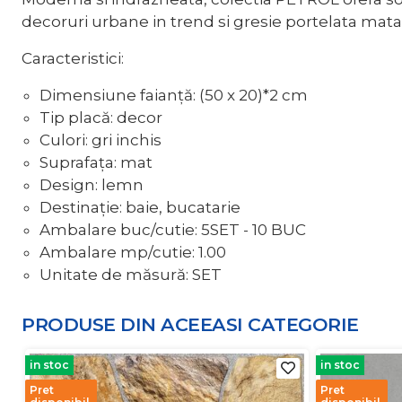
decoruri urbane in trend si gresie portelata mata 
Caracteristici:
Dimensiune faianță: (50 x 20)*2 cm
Tip placă: decor
Culori: gri inchis
Suprafața: mat
Design: lemn
Destinație: baie, bucatarie
Ambalare buc/cutie: 5SET - 10 BUC
Ambalare mp/cutie: 1.00
Unitate de măsură: SET
PRODUSE DIN ACEEASI
CATEGORIE
in stoc
in stoc
Pret
Pret