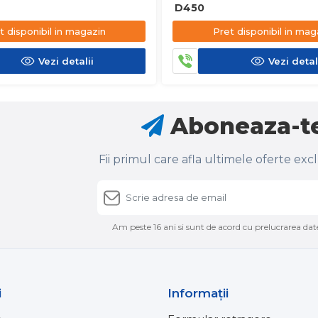
D450
t disponibil in magazin
Pret disponibil in mag
Vezi detalii
Vezi detal
Aboneaza-te
Fii primul care afla ultimele oferte exc
Am peste 16 ani si sunt de acord cu prelucrarea date
i
Informaţii