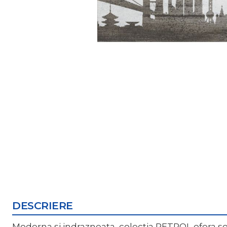
DESCRIERE
Moderna si indrazneata, colectia PETROL ofera solu