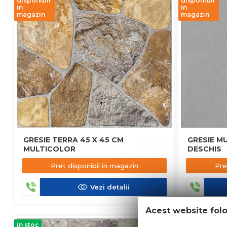
disponibil
disponibil
in
in
magazin
magazin
GRESIE TERRA 45 X 45 CM
GRESIE MU
MULTICOLOR
DESCHIS
Pret disponibil in magazin
Pre
Vezi detalii
Acest website fol
in stoc
in stoc