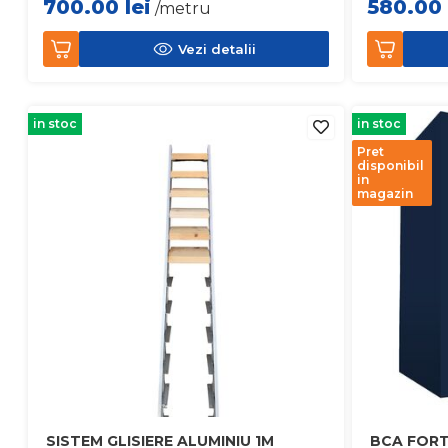
700.00
lei
580.00
/metru
Vezi detalii
in stoc
in stoc
Pret
disponibil
in
magazin
SISTEM GLISIERE ALUMINIU 1M
BCA FORT