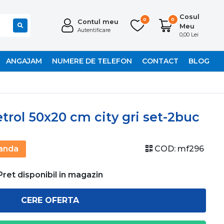
Cosul
0
0
Contul meu
Meu
Autentificare
0,00 Lei
ANGAJAM
NUMERE DE TELEFON
CONTACT
BLOG
trol 50x20 cm city gri set-2buc
anda
COD:
mf296
Pret disponibil in magazin
CERE OFERTA