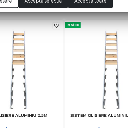
esare
Accepta selectia
Accepta toate
in stoc
ISIERE ALUMINIU 2.5M
SISTEM GLISIERE ALUMINI