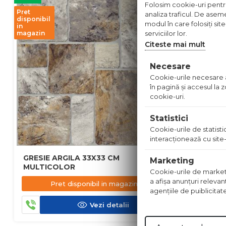
Folosim cookie-uri pentru 
Pret
analiza traficul. De aseme
disponibil
modul în care folosiți sit
in
magazin
serviciilor lor.
Citeste mai mult
Necesare
Cookie-urile necesare aj
în pagină şi accesul la
cookie-uri.
Statistici
Cookie-urile de statistic
interacţionează cu site-
GRESIE ARGILA 33X33 CM
FAIANTA 
Marketing
MULTICOLOR
Cookie-urile de marketing
a afişa anunţuri relevan
41.90
l
Pret disponibil in magazin
agenţiile de puiblicitat
Vezi detalii