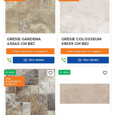
GRESIE GARDENA
GRESIE COLOSSEUM
45X45 CM BEJ
59X59 CM BEJ
Pret disponibil in magazin
Pret disponibil in magazin
Vezi detalii
Vezi detalii
in stoc
in stoc
Pret
disponibil in
magazin