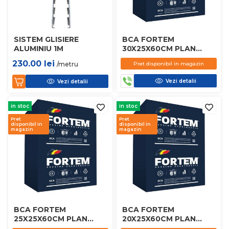
SISTEM GLISIERE
BCA FORTEM
ALUMINIU 1M
30X25X60CM PLAN
D450
230.00
lei
/metru
Pret disponibil in magazin
Vezi detalii
Vezi detalii
in stoc
in stoc
Pret
Pret
disponibil in
disponibil in
magazin
magazin
BCA FORTEM
BCA FORTEM
25X25X60CM PLAN
20X25X60CM PLAN
D450
D450