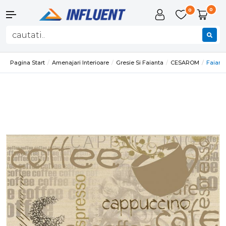
0
0
Pagina Start
Amenajari Interioare
Gresie Si Faianta
CESAROM
Faiant