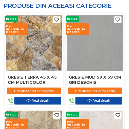
PRODUSE DIN ACEEASI
CATEGORIE
in stoc
in stoc
Pret
Pret
disponibil in
disponibil in
magazin
magazin
GRESIE TERRA 45 X 45
GRESIE MUD 59 X 59 CM
CM MULTICOLOR
GRI DESCHIS
Pret disponibil in magazin
Pret disponibil in magazin
Vezi detalii
Vezi detalii
in stoc
in stoc
Pret
Pret
disponibil in
disponibil in
magazin
magazin