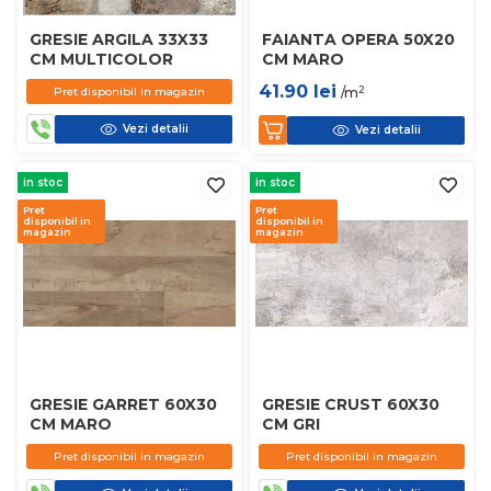
GRESIE ARGILA 33X33
FAIANTA OPERA 50X20
CM MULTICOLOR
CM MARO
41.90
lei
2
Pret disponibil in magazin
/m
Vezi detalii
Vezi detalii
in stoc
in stoc
Pret
Pret
disponibil in
disponibil in
magazin
magazin
GRESIE GARRET 60X30
GRESIE CRUST 60X30
CM MARO
CM GRI
Pret disponibil in magazin
Pret disponibil in magazin