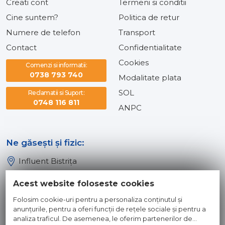
Creati cont
Termeni si conditii
Cine suntem?
Politica de retur
Numere de telefon
Transport
Contact
Confidentialitate
Cookies
Comenzi si informatii:
0738 793 740
Modalitate plata
SOL
Reclamatii si Suport:
0748 116 811
ANPC
Ne găsești și fizic:
Influent Bistrița
Influent Năsăud
Acest website foloseste cookies
Influent Baia Mare
Folosim cookie-uri pentru a personaliza conținutul și
Influent Dej
anunțurile, pentru a oferi funcții de rețele sociale și pentru a
analiza traficul. De asemenea, le oferim partenerilor de