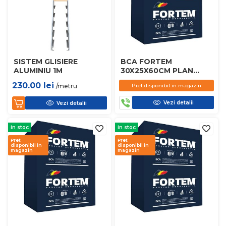
SISTEM GLISIERE
BCA FORTEM
ALUMINIU 1M
30X25X60CM PLAN
D450
230.00
lei
/metru
Pret disponibil in magazin
Vezi detalii
Vezi detalii
in stoc
in stoc
Pret
Pret
disponibil in
disponibil in
magazin
magazin