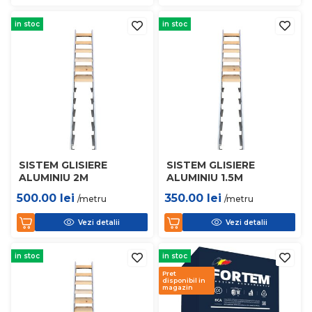
in stoc
in stoc
SISTEM GLISIERE
SISTEM GLISIERE
ALUMINIU 2M
ALUMINIU 1.5M
500.00
lei
350.00
lei
/metru
/metru
Vezi detalii
Vezi detalii
in stoc
in stoc
Pret
disponibil in
magazin