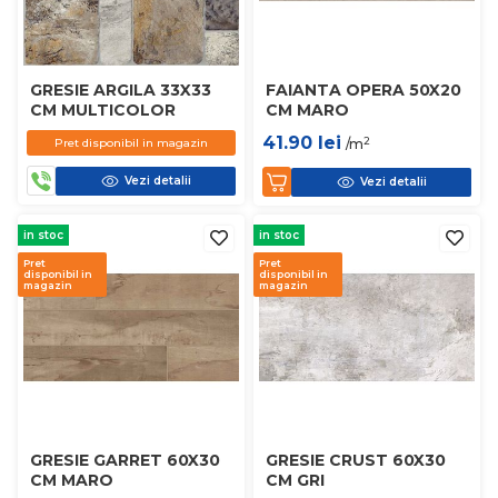
GRESIE ARGILA 33X33
FAIANTA OPERA 50X20
CM MULTICOLOR
CM MARO
41.90
lei
2
Pret disponibil in magazin
/m
Vezi detalii
Vezi detalii
in stoc
in stoc
Pret
Pret
disponibil in
disponibil in
magazin
magazin
GRESIE GARRET 60X30
GRESIE CRUST 60X30
CM MARO
CM GRI