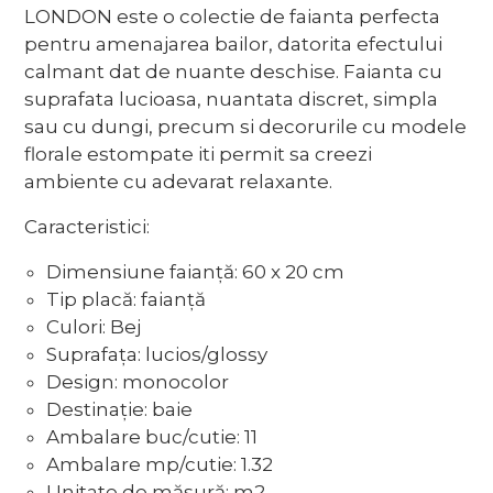
LONDON este o colectie de faianta perfecta
pentru amenajarea bailor, datorita efectului
calmant dat de nuante deschise. Faianta cu
suprafata lucioasa, nuantata discret, simpla
sau cu dungi, precum si decorurile cu modele
florale estompate iti permit sa creezi
ambiente cu adevarat relaxante.
Caracteristici:
Dimensiune faianță: 60 x 20 cm
Tip placă: faianță
Culori: Bej
Suprafața: lucios/glossy
Design: monocolor
Destinație: baie
Ambalare buc/cutie: 11
Ambalare mp/cutie: 1.32
Unitate de măsură: m2