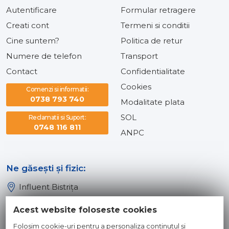
Autentificare
Formular retragere
Creati cont
Termeni si conditii
Cine suntem?
Politica de retur
Numere de telefon
Transport
Contact
Confidentialitate
Cookies
Comenzi si informatii:
0738 793 740
Modalitate plata
SOL
Reclamatii si Suport:
0748 116 811
ANPC
Ne găsești și fizic:
Influent Bistrița
Influent Năsăud
Acest website foloseste cookies
Influent Baia Mare
Folosim cookie-uri pentru a personaliza conținutul și