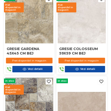
Pret
Pret
disponibil in
disponibil in
magazin
magazin
GRESIE GARDENA
GRESIE COLOSSEUM
45X45 CM BEJ
59X59 CM BEJ
Pret disponibil in magazin
Pret disponibil in magazin
Vezi detalii
Vezi detalii
in stoc
in stoc
Pret
disponibil in
magazin