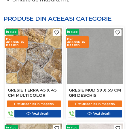
PRODUSE DIN ACEEASI
CATEGORIE
in stoc
in stoc
Pret
Pret
disponibil in
disponibil in
magazin
magazin
GRESIE TERRA 45 X 45
GRESIE MUD 59 X 59 CM
CM MULTICOLOR
GRI DESCHIS
Pret disponibil in magazin
Pret disponibil in magazin
Vezi detalii
Vezi detalii
in stoc
in stoc