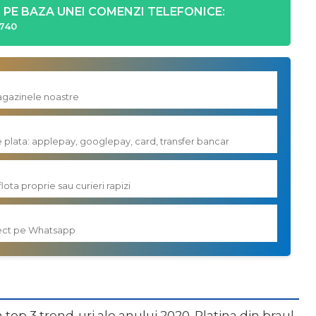
PE BAZA UNEI COMENZI TELEFONICE:
740
magazinele noastre
e plata: applepay, googlepay, card, transfer bancar
flota proprie sau curieri rapizi
irect pe Whatsapp
 top 3 trend-uri ale anului 2020. Platina din braul