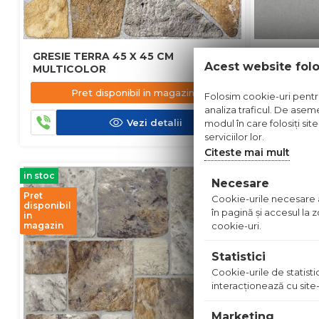
GRESIE TERRA 45 X 45 CM
GRESIE MU
Acest website fol
MULTICOLOR
DESCHIS
Pret disponibil in magazin
Pre
Folosim cookie-uri pentru 
analiza traficul. De aseme
Vezi detalii
modul în care folosiți sit
serviciilor lor.
Citeste mai mult
in stoc
in stoc
Necesare
Pret
Cookie-urile necesare aj
disponibil
în pagină şi accesul la
in
cookie-uri.
magazin
Statistici
Cookie-urile de statistic
interacţionează cu site-
Marketing