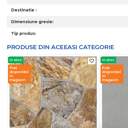
Destinatie :
Dimensiune gresie:
Tip produs:
PRODUSE DIN ACEEASI
CATEGORIE
in stoc
in stoc
Pret
Pret
disponibil
disponibil
in
in
magazin
magazin