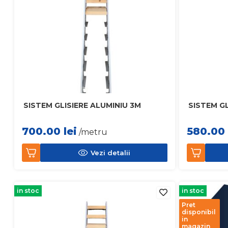
SISTEM GLISIERE ALUMINIU 3M
SISTEM GL
700.00
lei
580.00
/metru
Vezi detalii
in stoc
in stoc
Pret
disponibil
in
magazin