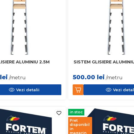
ISIERE ALUMINIU 2.5M
SISTEM GLISIERE ALUMINI
lei
500.00
lei
/metru
/metru
Vezi detalii
Vezi detal
in stoc
Pret
disponibil
in
magazin