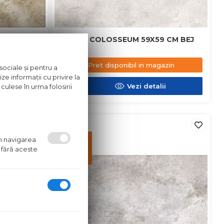
5X45 CM BEJ
GRESIE COLOSSEUM 59X59 CM BEJ
azin
Pret disponibil in magazin
sociale și pentru a
ze informații cu privire la
ii
Vezi detalii
culese în urma folosirii
in stoc
Pret
um navigarea
disponibil
 fără aceste
in
magazin