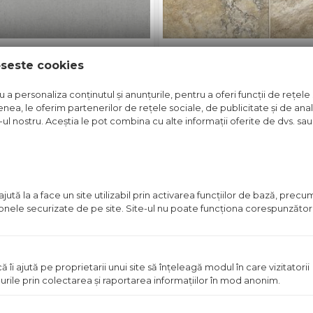
D 59 X 59 CM GRI
GRESIE GARDENA 4
oseste cookies
t disponibil in magazin
Pret disponibil in mag
a personaliza conținutul și anunțurile, pentru a oferi funcții de rețele 
nea, le oferim partenerilor de rețele sociale, de publicitate și de anali
Vezi detalii
Vezi detal
e-ul nostru. Aceștia le pot combina cu alte informații oferite de dvs. sau 
in stoc
Pret
ută la a face un site utilizabil prin activarea funcţiilor de bază, prec
disponibil
 zonele securizate de pe site. Site-ul nu poate funcţiona corespunzător
in
magazin
ă îi ajută pe proprietarii unui site să înţeleagă modul în care vizitatorii
urile prin colectarea şi raportarea informaţiilor în mod anonim.