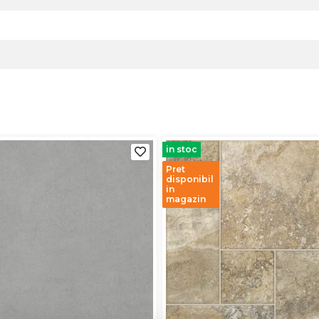
in stoc
Pret
disponibil
in
magazin