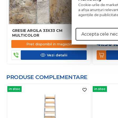
Cookie-urile de marketing
a afişa anunţuri relevan
agenţiile de puiblicitat
GRESIE ARGILA 33X33 CM
FAIANTA 
Accepta cele nec
MULTICOLOR
41.90
l
Pret disponibil in magazin
Vezi detalii
PRODUSE COMPLEMENTARE
in stoc
in stoc