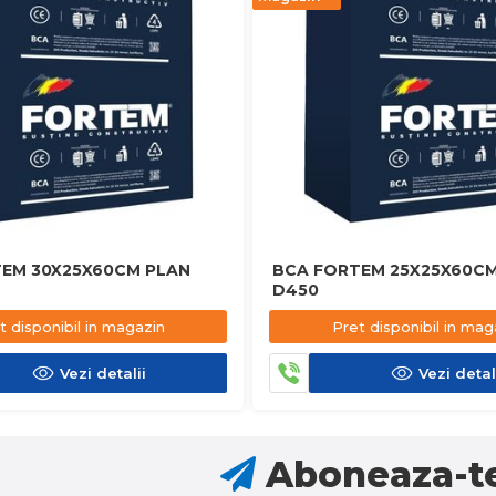
EM 30X25X60CM PLAN
BCA FORTEM 25X25X60CM
D450
t disponibil in magazin
Pret disponibil in mag
Vezi detalii
Vezi detal
Aboneaza-te