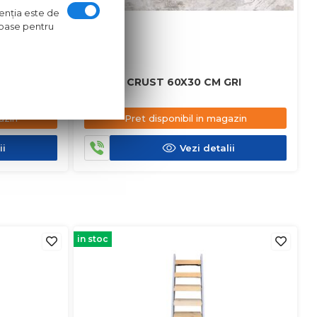
ntenţia este de
oroase pentru
M MARO
GRESIE CRUST 60X30 CM GRI
azin
Pret disponibil in magazin
ii
Vezi detalii
in stoc