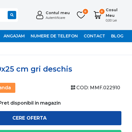
Cosul
0
0
Contul meu
Meu
Autentificare
0,00 Lei
ANGAJAM
NUMERE DE TELEFON
CONTACT
BLOG
0x25 cm gri deschis
anda
COD:
MMF.022910
Pret disponibil in magazin
CERE OFERTA