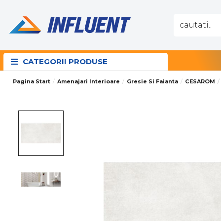
CATEGORII PRODUSE
Pagina Start
Amenajari Interioare
Gresie Si Faianta
CESAROM