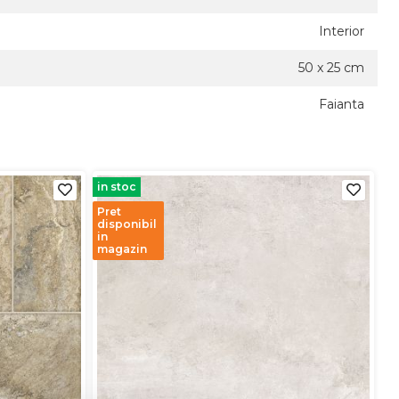
Interior
50 x 25 cm
Faianta
in stoc
Pret
disponibil
in
magazin