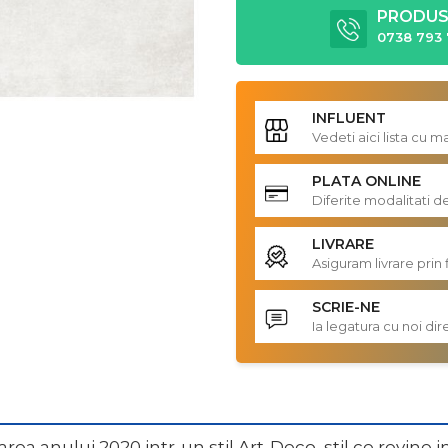
PRODUS 
0738 793 
INFLUENT
Vedeti aici lista cu 
PLATA ONLINE
Diferite modalitati d
LIVRARE
Asiguram livrare prin 
SCRIE-NE
Ia legatura cu noi d
a anului 2020 intr-un stil Art-Deco, stil ce revine in