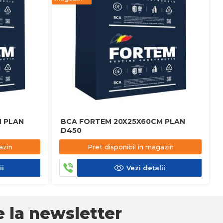
 PLAN
BCA FORTEM 20X25X60CM PLAN
D450
azin
Pret disponibil in magazin
ii
Vezi detalii
 la newsletter