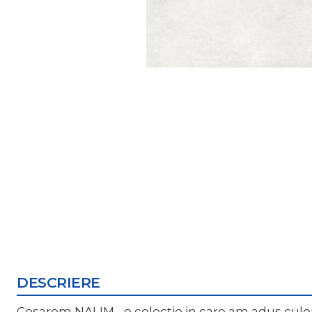
DESCRIERE
Cesarom NALIM - o colectie in care am adus culoare