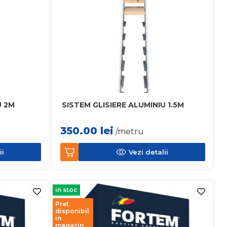
U 2M
SISTEM GLISIERE ALUMINIU 1.5M
350.00
lei
/metru
ii
Vezi detalii
in stoc
Pret
disponibil
in
magazin