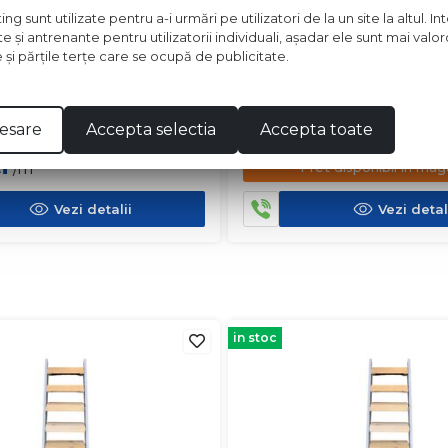
 sunt utilizate pentru a-i urmări pe utilizatori de la un site la altul. I
te şi antrenante pentru utilizatorii individuali, aşadar ele sunt mai val
e şi părţile terţe care se ocupă de publicitate.
OPERA 50X20 CM MARO
GRESIE GARRET 60X30 C
esare
Accepta selectia
Accepta toate
ei
2
Pret disponibil in mag
/m
Vezi detalii
Vezi detal
in stoc