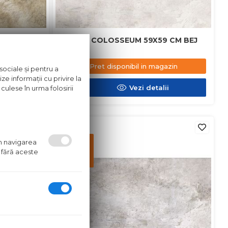
5X45 CM BEJ
GRESIE COLOSSEUM 59X59 CM BEJ
azin
Pret disponibil in magazin
sociale și pentru a
ze informații cu privire la
ii
Vezi detalii
culese în urma folosirii
in stoc
Pret
um navigarea
disponibil
 fără aceste
in
magazin