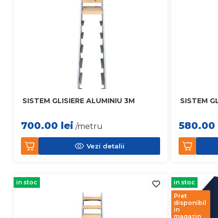
SISTEM GLISIERE ALUMINIU 3M
SISTEM GL
700.00
lei
580.00
/metru
Vezi detalii
in stoc
in stoc
Pret
disponibil
in
magazin