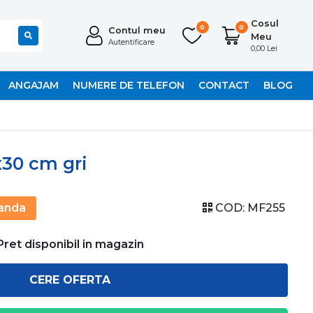
Cosul
0
0
Contul meu
Meu
Autentificare
0,00 Lei
ANGAJAM
NUMERE DE TELEFON
CONTACT
BLOG
x30 cm gri
anda
COD:
MF255
Pret disponibil in magazin
CERE OFERTA