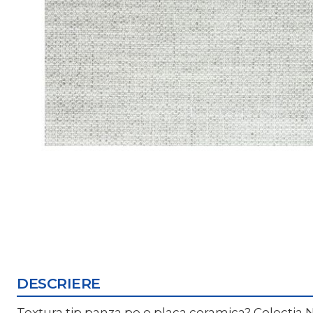
DESCRIERE
Textura tip panza pe o placa ceramica? Colectia N