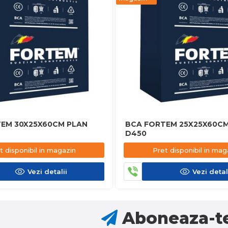
EM 30X25X60CM PLAN
BCA FORTEM 25X25X60CM
D450
t disponibil in magazin
Pret disponibil in mag
Vezi detalii
Vezi detal
Aboneaza-te