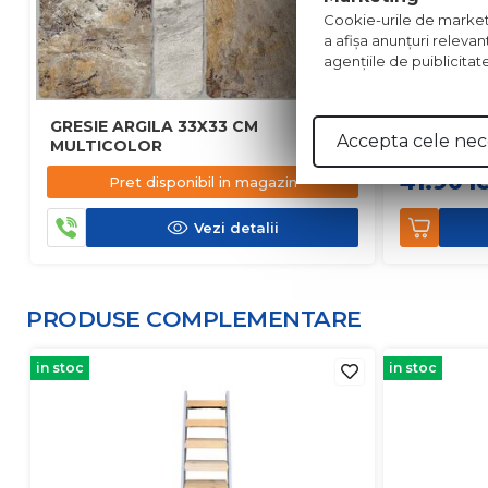
Cookie-urile de marketing
a afişa anunţuri relevan
agenţiile de puiblicitat
GRESIE ARGILA 33X33 CM
FAIANTA 
Accepta cele nec
MULTICOLOR
41.90
l
Pret disponibil in magazin
Vezi detalii
PRODUSE COMPLEMENTARE
in stoc
in stoc