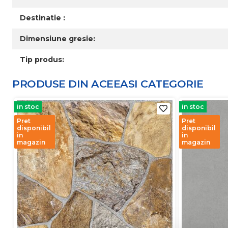
Destinatie :
Dimensiune gresie:
Tip produs:
PRODUSE DIN ACEEASI
CATEGORIE
in stoc
in stoc
Pret
Pret
disponibil
disponibil
in
in
magazin
magazin