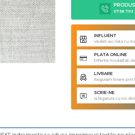
PRODUS 
0738 793 
INFLUENT
Vedeti aici lista cu 
PLATA ONLINE
Diferite modalitati d
LIVRARE
Asiguram livrare prin 
SCRIE-NE
Ia legatura cu noi d
EXT indrazneste sa aduca imprimeuri textile pe placi