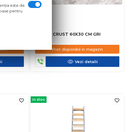
ntenţia este de
oroase pentru
M MARO
GRESIE CRUST 60X30 CM GRI
azin
Pret disponibil in magazin
ii
Vezi detalii
in stoc