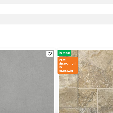
in stoc
Pret
disponibil
in
magazin