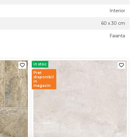
Interior
60 x 30 cm
Faianta
in stoc
Pret
disponibil
in
magazin