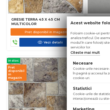
GRESIE TERRA 45 X 45 CM
GRESIE MU
Acest website fol
MULTICOLOR
DESCHIS
Pret disponibil in magazin
Pre
Folosim cookie-uri pentru 
analiza traficul. De aseme
Vezi detalii
modul în care folosiți sit
serviciilor lor.
Citeste mai mult
in stoc
in stoc
Necesare
Pret
Cookie-urile necesare aj
disponibil
în pagină şi accesul la
in
cookie-uri.
magazin
Statistici
Cookie-urile de statistic
interacţionează cu site-
Marketing