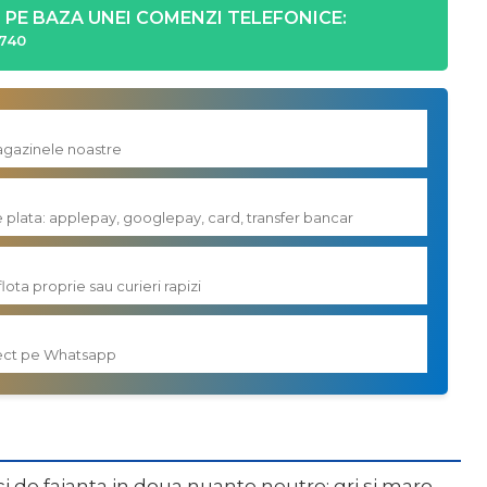
PE BAZA UNEI COMENZI TELEFONICE:
740
magazinele noastre
e plata: applepay, googlepay, card, transfer bancar
flota proprie sau curieri rapizi
irect pe Whatsapp
 de faianta in doua nuante neutre: gri si maro.