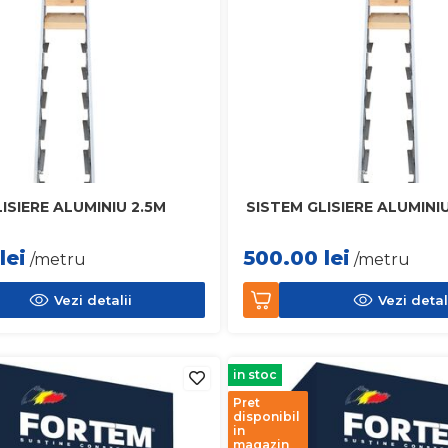
ISIERE ALUMINIU 2.5M
SISTEM GLISIERE ALUMINI
lei
500.00
lei
/metru
/metru
Vezi detalii
Vezi detal
in stoc
Pret
disponibil
in
magazin