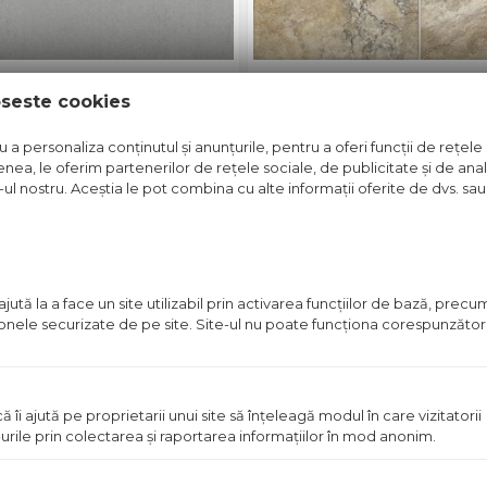
D 59 X 59 CM GRI
GRESIE GARDENA 4
oseste cookies
t disponibil in magazin
Pret disponibil in mag
a personaliza conținutul și anunțurile, pentru a oferi funcții de rețele 
nea, le oferim partenerilor de rețele sociale, de publicitate și de anali
Vezi detalii
Vezi detal
e-ul nostru. Aceștia le pot combina cu alte informații oferite de dvs. sau 
in stoc
Pret
ută la a face un site utilizabil prin activarea funcţiilor de bază, prec
disponibil
 zonele securizate de pe site. Site-ul nu poate funcţiona corespunzător
in
magazin
ă îi ajută pe proprietarii unui site să înţeleagă modul în care vizitatorii
urile prin colectarea şi raportarea informaţiilor în mod anonim.