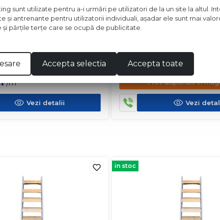
 sunt utilizate pentru a-i urmări pe utilizatori de la un site la altul. I
te şi antrenante pentru utilizatorii individuali, aşadar ele sunt mai val
e şi părţile terţe care se ocupă de publicitate.
OPERA 50X20 CM MARO
GRESIE GARRET 60X30 C
esare
Accepta selectia
Accepta toate
ei
2
Pret disponibil in mag
/m
Vezi detalii
Vezi detal
in stoc