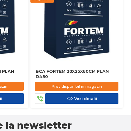
 PLAN
BCA FORTEM 20X25X60CM PLAN
D450
azin
Pret disponibil in magazin
ii
Vezi detalii
 la newsletter