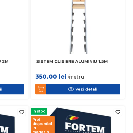
U 2M
SISTEM GLISIERE ALUMINIU 1.5M
350.00
lei
/metru
ii
Vezi detalii
in stoc
Pret
disponibil
in
magazin