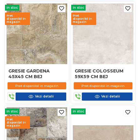
in stoc
in stoc
Pret
Pret
disponibil in
disponibil in
magazin
magazin
GRESIE GARDENA
GRESIE COLOSSEUM
45X45 CM BEJ
59X59 CM BEJ
Pret disponibil in magazin
Pret disponibil in magazin
Vezi detalii
Vezi detalii
in stoc
in stoc
Pret
disponibil in
magazin