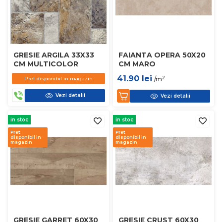
GRESIE ARGILA 33X33
FAIANTA OPERA 50X20
CM MULTICOLOR
CM MARO
41.90
lei
2
Pret disponibil in magazin
/m
Vezi detalii
Vezi detalii
in stoc
in stoc
Pret
Pret
disponibil in
disponibil in
magazin
magazin
GRESIE GARRET 60X30
GRESIE CRUST 60X30