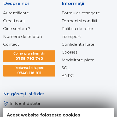
Despre noi
Informaţii
Autentificare
Formular retragere
Creati cont
Termeni si conditii
Cine suntem?
Politica de retur
Numere de telefon
Transport
Contact
Confidentialitate
Cookies
Comenzi si informatii:
0738 793 740
Modalitate plata
SOL
Reclamatii si Suport:
0748 116 811
ANPC
Ne găsești și fizic:
Influent Bistrița
Influent Năsăud
Acest website foloseste cookies