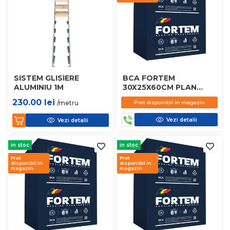
SISTEM GLISIERE
BCA FORTEM
ALUMINIU 1M
30X25X60CM PLAN
D450
230.00
lei
/metru
Pret disponibil in magazin
Vezi detalii
Vezi detalii
in stoc
in stoc
Pret
Pret
disponibil in
disponibil in
magazin
magazin