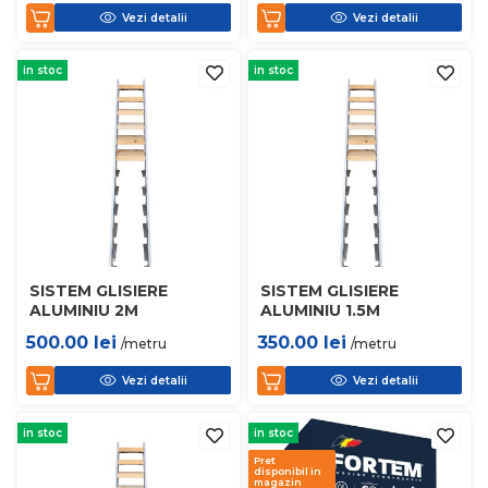
Vezi detalii
Vezi detalii
in stoc
in stoc
SISTEM GLISIERE
SISTEM GLISIERE
ALUMINIU 2M
ALUMINIU 1.5M
500.00
lei
350.00
lei
/metru
/metru
Vezi detalii
Vezi detalii
in stoc
in stoc
Pret
disponibil in
magazin