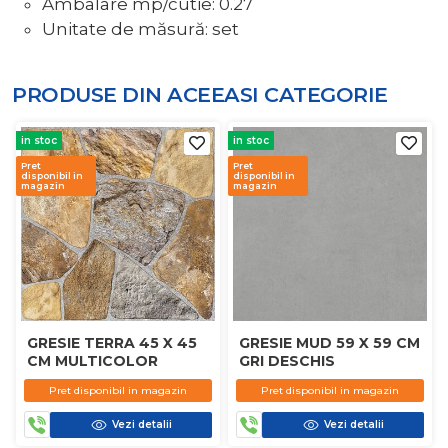
Ambalare mp/cutie: 0.27
Unitate de măsură: set
PRODUSE DIN ACEEASI
CATEGORIE
in stoc
in stoc
Pret
Pret
disponibil in
disponibil in
magazin
magazin
GRESIE TERRA 45 X 45
GRESIE MUD 59 X 59 CM
CM MULTICOLOR
GRI DESCHIS
Pret disponibil in magazin
Pret disponibil in magazin
Vezi detalii
Vezi detalii