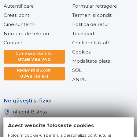
Autentificare
Formular retragere
Creati cont
Termeni si conditii
Cine suntem?
Politica de retur
Numere de telefon
Transport
Contact
Confidentialitate
Cookies
Comenzi si informatii:
0738 793 740
Modalitate plata
SOL
Reclamatii si Suport:
0748 116 811
ANPC
Ne găsești și fizic:
Influent Bistrița
Influent Năsăud
Acest website foloseste cookies
Influent Baia Mare
Folosim cookie-uri pentru a personaliza conținutul și