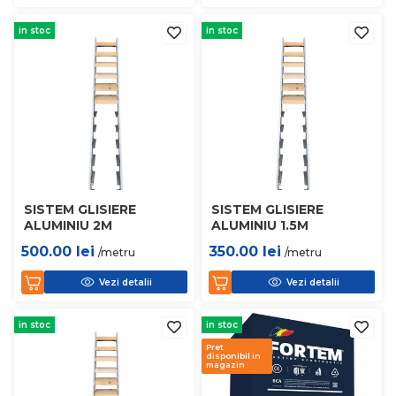
in stoc
in stoc
SISTEM GLISIERE
SISTEM GLISIERE
ALUMINIU 2M
ALUMINIU 1.5M
500.00
lei
350.00
lei
/metru
/metru
Vezi detalii
Vezi detalii
in stoc
in stoc
Pret
disponibil in
magazin