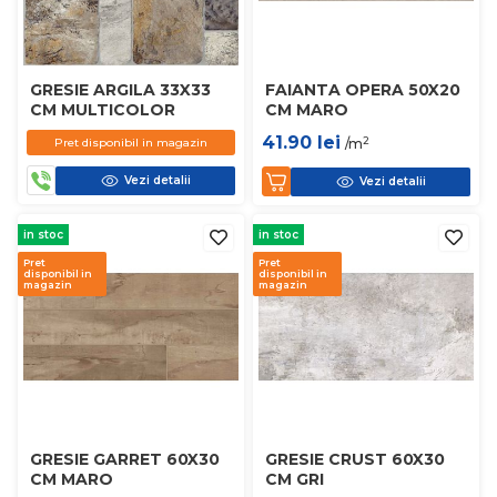
GRESIE ARGILA 33X33
FAIANTA OPERA 50X20
CM MULTICOLOR
CM MARO
41.90
lei
2
Pret disponibil in magazin
/m
Vezi detalii
Vezi detalii
in stoc
in stoc
Pret
Pret
disponibil in
disponibil in
magazin
magazin
GRESIE GARRET 60X30
GRESIE CRUST 60X30
CM MARO
CM GRI