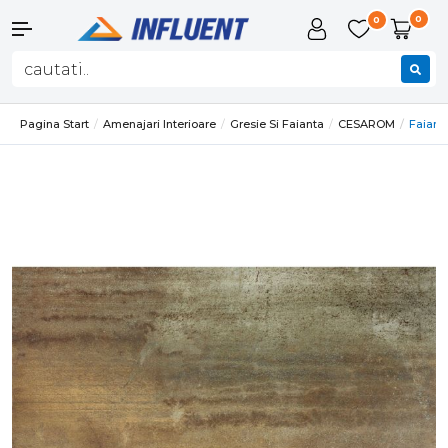
0
0
Pagina Start
Amenajari Interioare
Gresie Si Faianta
CESAROM
Faiant