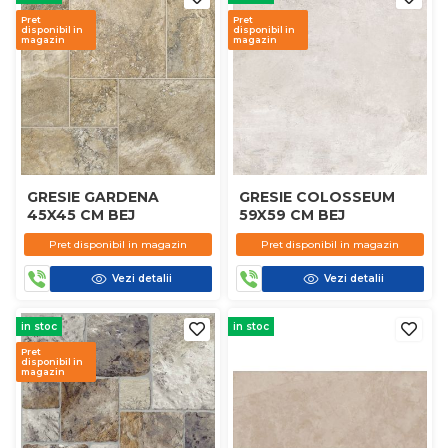
Pret
Pret
disponibil in
disponibil in
magazin
magazin
GRESIE GARDENA
GRESIE COLOSSEUM
45X45 CM BEJ
59X59 CM BEJ
Pret disponibil in magazin
Pret disponibil in magazin
Vezi detalii
Vezi detalii
in stoc
in stoc
Pret
disponibil in
magazin