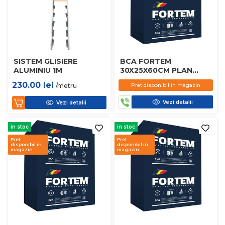
SISTEM GLISIERE
BCA FORTEM
ALUMINIU 1M
30X25X60CM PLAN
D450
230.00
lei
/metru
Pret disponibil in magazin
Vezi detalii
Vezi detalii
in stoc
in stoc
Pret
Pret
disponibil in
disponibil in
magazin
magazin