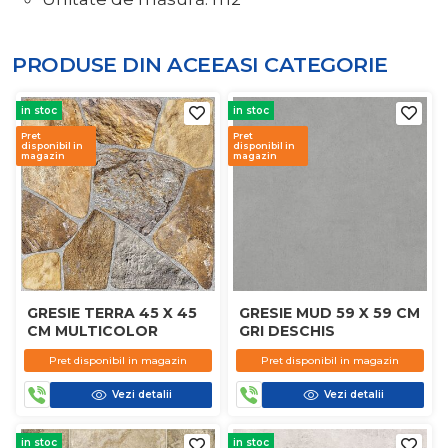
PRODUSE DIN ACEEASI
CATEGORIE
in stoc
in stoc
Pret
Pret
disponibil in
disponibil in
magazin
magazin
GRESIE TERRA 45 X 45
GRESIE MUD 59 X 59 CM
CM MULTICOLOR
GRI DESCHIS
Pret disponibil in magazin
Pret disponibil in magazin
Vezi detalii
Vezi detalii
in stoc
in stoc