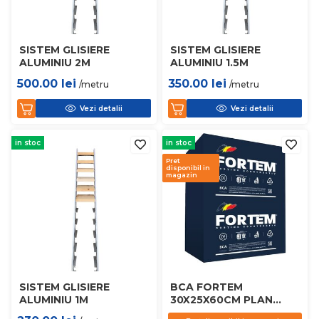
SISTEM GLISIERE
SISTEM GLISIERE
ALUMINIU 2M
ALUMINIU 1.5M
500.00
lei
350.00
lei
/metru
/metru
Vezi detalii
Vezi detalii
in stoc
in stoc
Pret
disponibil in
magazin
SISTEM GLISIERE
BCA FORTEM
ALUMINIU 1M
30X25X60CM PLAN
D450