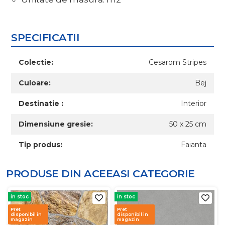
SPECIFICATII
Colectie:
Cesarom Stripes
Culoare:
Bej
Destinatie :
Interior
Dimensiune gresie:
50 x 25 cm
Tip produs:
Faianta
PRODUSE DIN ACEEASI
CATEGORIE
in stoc
in stoc
Pret
Pret
disponibil in
disponibil in
magazin
magazin