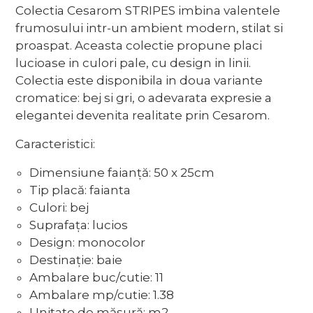
Colectia Cesarom STRIPES imbina valentele
frumosului intr-un ambient modern, stilat si
proaspat. Aceasta colectie propune placi
lucioase in culori pale, cu design in linii.
Colectia este disponibila in doua variante
cromatice: bej si gri, o adevarata expresie a
elegantei devenita realitate prin Cesarom.
Caracteristici:
Dimensiune faianță: 50 x 25cm
Tip placă: faianta
Culori: bej
Suprafața: lucios
Design: monocolor
Destinație: baie
Ambalare buc/cutie: 11
Ambalare mp/cutie: 1.38
Unitate de măsură: m2