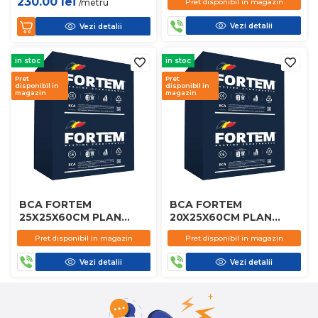
230.00
lei
/metru
Pret disponibil in magazin
Vezi detalii
Vezi detalii
in stoc
in stoc
Pret
Pret
disponibil in
disponibil in
magazin
magazin
BCA FORTEM
BCA FORTEM
25X25X60CM PLAN
20X25X60CM PLAN
D450
D450
Pret disponibil in magazin
Pret disponibil in magazin
Vezi detalii
Vezi detalii