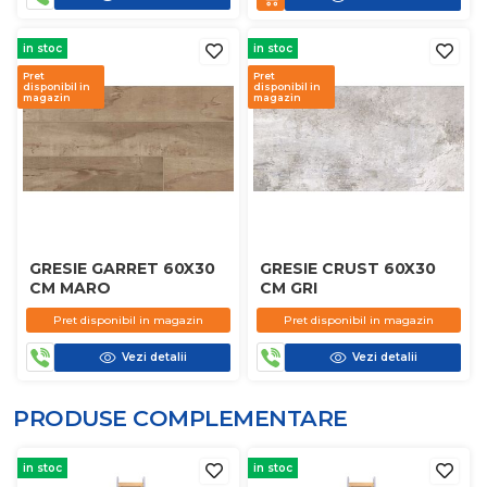
in stoc
in stoc
Pret
Pret
disponibil in
disponibil in
magazin
magazin
GRESIE GARRET 60X30
GRESIE CRUST 60X30
CM MARO
CM GRI
Pret disponibil in magazin
Pret disponibil in magazin
Vezi detalii
Vezi detalii
PRODUSE COMPLEMENTARE
in stoc
in stoc