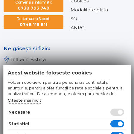
Cookies
Comenzi si informatii:
0738 793 740
Modalitate plata
SOL
Reclamatii si Suport:
0748 116 811
ANPC
Ne găsești și fizic:
Influent Bistrița
Influent Năsăud
Acest website foloseste cookies
Influent Baia Mare
Folosim cookie-uri pentru a personaliza conținutul și
Influent Dej
anunțurile, pentru a oferi funcții de rețele sociale și pentru a
analiza traficul. De asemenea, le oferim partenerilor de
rețele sociale, de publicitate și de analize informații cu privire
Citeste mai mult
© 2026 INFLUENT SRL
la modul în care folosiți site-ul nostru. Aceștia le pot combina
cu alte informații oferite de dvs. sau culese în urma folosirii
Necesare
Toate preturile sunt exprimate in lei si includ tva. Ofertele sunt
serviciilor lor.
valabile in limita stocului disponibil. | webdesign by
WEBNAME
|
Statistici
Hosted by
NameBox