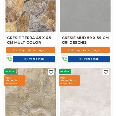
GRESIE TERRA 45 X 45
GRESIE MUD 59 X 59 CM
CM MULTICOLOR
GRI DESCHIS
Pret disponibil in magazin
Pret disponibil in magazin
Vezi detalii
Vezi detalii
in stoc
in stoc
Pret
Pret
disponibil in
disponibil in
magazin
magazin