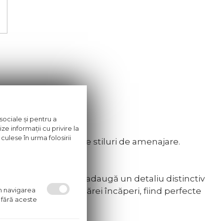
sociale și pentru a
te din natură.
ze informații cu privire la
culese în urma folosirii
etând perfect diverse stiluri de amenajare.
le în formă de frunză adaugă un detaliu distinctiv
oaspăt și natural oricărei încăperi, fiind perfecte
um navigarea
 fără aceste