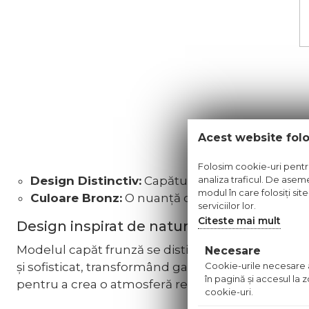
Acest website fol
Folosim cookie-uri pentru 
Design Distinctiv:
Capătul frunză, este potrivi
analiza traficul. De aseme
modul în care folosiți sit
Culoare Bronz:
O nuanță caldă și sofisticată c
serviciilor lor.
Citeste mai mult
Design inspirat de natură
Modelul capăt frunză se distinge printr-un design 
Necesare
și sofisticat, transformând galeriile într-un elemen
Cookie-urile necesare aj
în pagină şi accesul la
pentru a crea o atmosferă relaxantă și armonioas
cookie-uri.