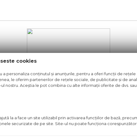
oseste cookies
a personaliza conținutul și anunțurile, pentru a oferi funcții de rețele 
t pentru cei care își doresc un spațiu cald, cu elemn
nea, le oferim partenerilor de rețele sociale, de publicitate și de anali
e-ul nostru. Aceștia le pot combina cu alte informații oferite de dvs. sau 
are aduce profunzime și lux decorului interior, compl
inspirat din eleganța și simplitatea naturii. Capete
t central al decorului. Aceste galerii, aduc un aer pr
ută la a face un site utilizabil prin activarea funcţiilor de bază, prec
 zonele securizate de pe site. Site-ul nu poate funcţiona corespunzător
ă.