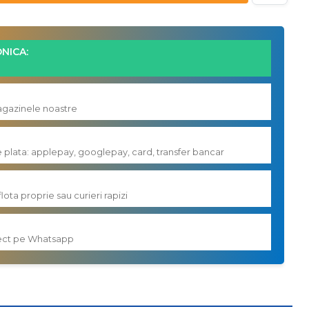
NICA:
magazinele noastre
e plata: applepay, googlepay, card, transfer bancar
flota proprie sau curieri rapizi
irect pe Whatsapp