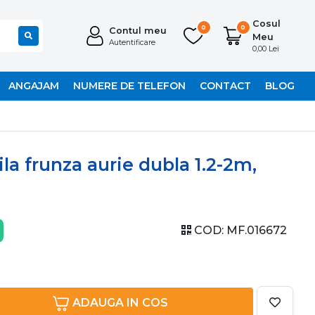
Cosul
0
0
Contul meu
Meu
Autentificare
0,00 Lei
ANGAJAM
NUMERE DE TELEFON
CONTACT
BLOG
ila frunza aurie dubla 1.2-2m,
COD:
MF.016672
ADAUGA IN COS