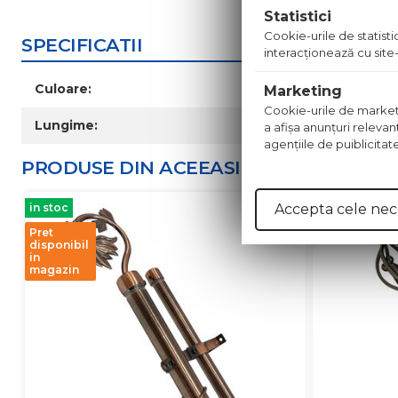
Statistici
Cookie-urile de statistic
SPECIFICATII
interacţionează cu site-
Culoare:
Marketing
Cookie-urile de marketing
Lungime:
a afişa anunţuri relevan
agenţiile de puiblicitat
PRODUSE DIN ACEEASI
CATEGORIE
in stoc
in stoc
Accepta cele nec
Pret
disponibil
in
magazin