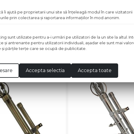
ă îi ajută pe proprietarii unui site să înţeleagă modul în care vizitatorii
urile prin colectarea şi raportarea informaţiilor în mod anonim.
 sunt utilizate pentru a-i urmări pe utilizatori de la un site la altul. I
te şi antrenante pentru utilizatorii individuali, aşadar ele sunt mai val
e şi părţile terţe care se ocupă de publicitate.
in stoc
esare
Accepta selectia
Accepta toate