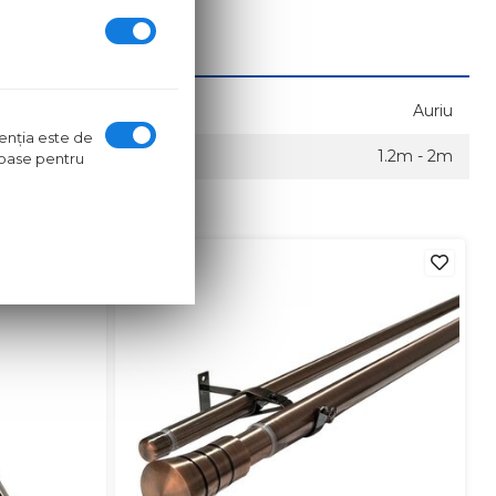
Auriu
ntenţia este de
1.2m - 2m
oroase pentru
in stoc