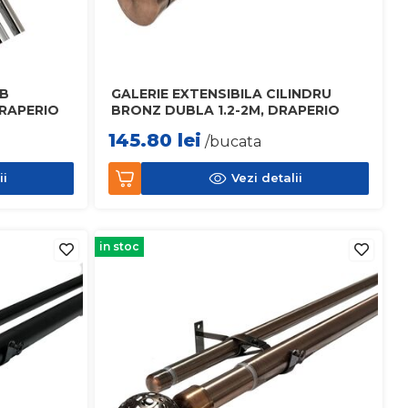
LB
GALERIE EXTENSIBILA CILINDRU
DRAPERIO
BRONZ DUBLA 1.2-2M, DRAPERIO
145.80
lei
/bucata
ii
Vezi detalii
in stoc