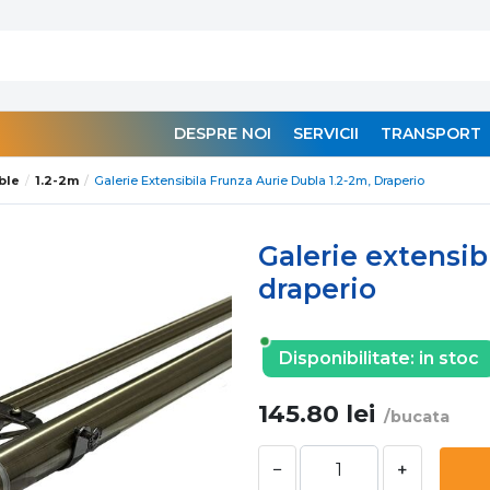
DESPRE NOI
SERVICII
TRANSPORT
ble
1.2-2m
Galerie Extensibila Frunza Aurie Dubla 1.2-2m, Draperio
Galerie extensib
draperio
Disponibilitate:
in stoc
145.80
lei
/bucata
−
+