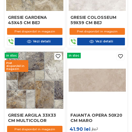
GRESIE GARDENA
GRESIE COLOSSEUM
45X45 CM BEJ
59X59 CM BEJ
Pret disponibil in magazin
Pret disponibil in magazin
Vezi detalii
Vezi detalii
in stoc
in stoc
Pret
disponibil in
magazin
GRESIE ARGILA 33X33
FAIANTA OPERA 50X20
CM MULTICOLOR
CM MARO
41.90
lei
2
Pret disponibil in magazin
/m