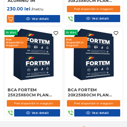
ALUMINIU 1M
30X25X60CM PLAN
D450
230.00
lei
/metru
Pret disponibil in magazin
Vezi detalii
Vezi detalii
in stoc
in stoc
Pret
Pret
disponibil in
disponibil in
magazin
magazin
BCA FORTEM
BCA FORTEM
25X25X60CM PLAN
20X25X60CM PLAN
D450
D450
Pret disponibil in magazin
Pret disponibil in magazin
Vezi detalii
Vezi detalii