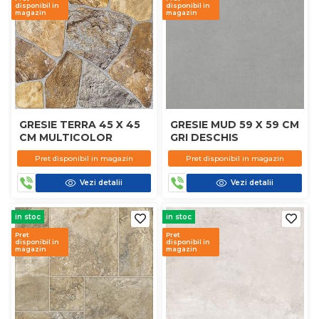
disponibil in
disponibil in
magazin
magazin
GRESIE TERRA 45 X 45
GRESIE MUD 59 X 59 CM
CM MULTICOLOR
GRI DESCHIS
Pret disponibil in magazin
Pret disponibil in magazin
Vezi detalii
Vezi detalii
in stoc
in stoc
Pret
Pret
disponibil in
disponibil in
magazin
magazin