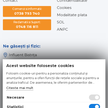
Contact
Confidentialitate
Cookies
Comenzi si informatii:
0738 793 740
Modalitate plata
SOL
Reclamatii si Suport:
0748 116 811
ANPC
Ne găsești și fizic:
Influent Bistrița
Influent Năsăud
Acest website foloseste cookies
Influent Baia Mare
Folosim cookie-uri pentru a personaliza conținutul și
Influent Dej
anunțurile, pentru a oferi funcții de rețele sociale și pentru a
analiza traficul. De asemenea, le oferim partenerilor de
rețele sociale, de publicitate și de analize informații cu privire
Citeste mai mult
© 2026 INFLUENT SRL
la modul în care folosiți site-ul nostru. Aceștia le pot combina
cu alte informații oferite de dvs. sau culese în urma folosirii
Necesare
Toate preturile sunt exprimate in lei si includ tva. Ofertele sunt
serviciilor lor.
valabile in limita stocului disponibil. | webdesign by
WEBNAME
|
Statistici
Hosted by
NameBox