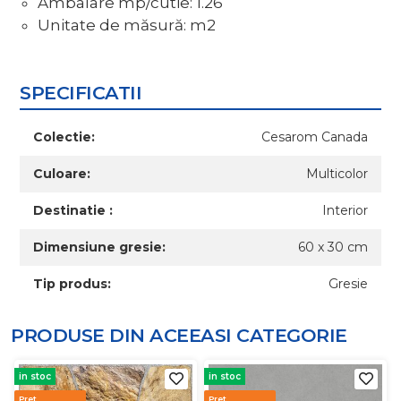
Ambalare mp/cutie: 1.26
Unitate de măsură: m2
SPECIFICATII
Colectie:
Cesarom Canada
Culoare:
Multicolor
Destinatie :
Interior
Dimensiune gresie:
60 x 30 cm
Tip produs:
Gresie
PRODUSE DIN ACEEASI
CATEGORIE
in stoc
in stoc
Pret
Pret