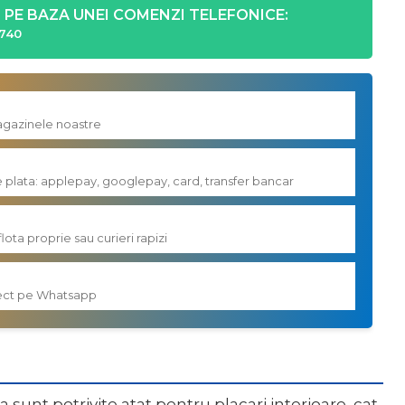
PE BAZA UNEI COMENZI TELEFONICE:
740
magazinele noastre
e plata: applepay, googlepay, card, transfer bancar
flota proprie sau curieri rapizi
irect pe Whatsapp
sunt potrivite atat pentru placari interioare, cat