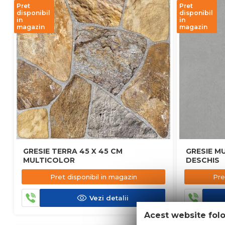
Pret
Pret
disponibil
disponibil
in
in
magazin
magazin
GRESIE TERRA 45 X 45 CM
GRESIE MU
MULTICOLOR
DESCHIS
Pret disponibil in magazin
Pre
Vezi detalii
Acest website fol