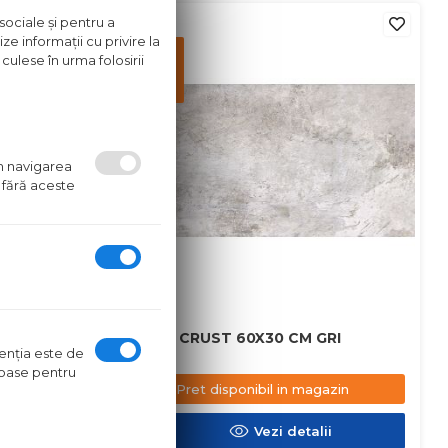
in stoc
sociale și pentru a
ze informații cu privire la
Pret
culese în urma folosirii
disponibil
in
magazin
um navigarea
 fără aceste
M MARO
GRESIE CRUST 60X30 CM GRI
ntenţia este de
oroase pentru
azin
Pret disponibil in magazin
ii
Vezi detalii