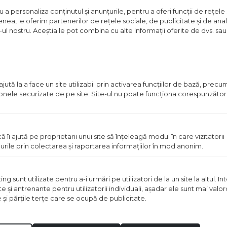
in stoc
a personaliza conținutul și anunțurile, pentru a oferi funcții de rețele 
nea, le oferim partenerilor de rețele sociale, de publicitate și de anali
Pret
e-ul nostru. Aceștia le pot combina cu alte informații oferite de dvs. sau 
disponibil
in
magazin
ută la a face un site utilizabil prin activarea funcţiilor de bază, prec
 zonele securizate de pe site. Site-ul nu poate funcţiona corespunzător
ă îi ajută pe proprietarii unui site să înţeleagă modul în care vizitatorii
urile prin colectarea şi raportarea informaţiilor în mod anonim.
OPERA 50X20 CM MARO
GRESIE GARRET 60X30 C
 sunt utilizate pentru a-i urmări pe utilizatori de la un site la altul. I
te şi antrenante pentru utilizatorii individuali, aşadar ele sunt mai val
ei
2
Pret disponibil in mag
/m
e şi părţile terţe care se ocupă de publicitate.
Vezi detalii
Vezi detal