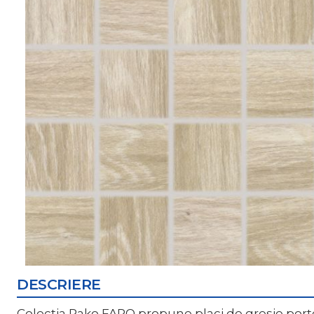
DESCRIERE
Colectia Rako FARO propune placi de gresie portel