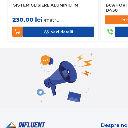
SISTEM GLISIERE ALUMINIU 1M
BCA FORT
D450
230.00
lei
Pre
/metru
Vezi detalii
Despre no