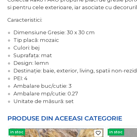
si pentru cele exterioare, iar asociate cu decoru
Caracteristici:
Dimensiune Gresie: 30 x 30 cm
Tip placă: mozaic
Culori: bej
Suprafața: mat
Design: lemn
Destinație: baie, exterior, living, spatii non-rezi
PEI: 4
Ambalare buc/cutie: 3
Ambalare mp/cutie: 0.27
Unitate de măsură: set
PRODUSE DIN ACEEASI
CATEGORIE
in stoc
in stoc