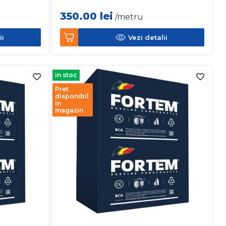
350.00
lei
/metru
ii
Vezi detalii
in stoc
Pret
disponibil
in
magazin