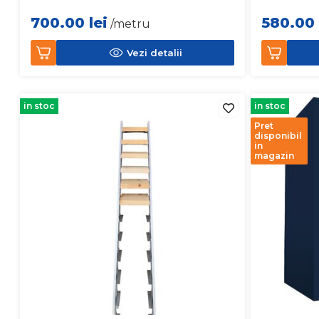
700.00
lei
580.00
/metru
Vezi detalii
in stoc
in stoc
Pret
disponibil
in
magazin