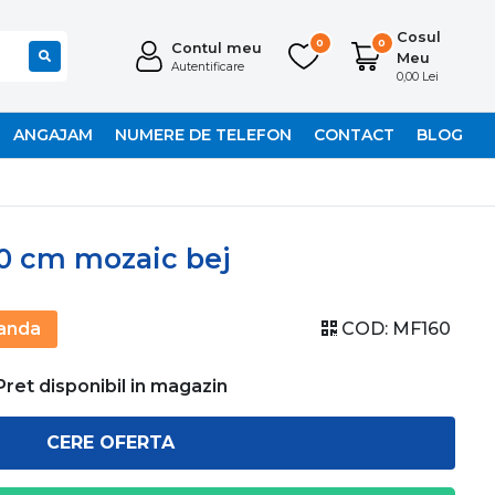
Cosul
0
0
Contul meu
Meu
Autentificare
0,00 Lei
ANGAJAM
NUMERE DE TELEFON
CONTACT
BLOG
30 cm mozaic bej
anda
COD:
MF160
Pret disponibil in magazin
CERE OFERTA