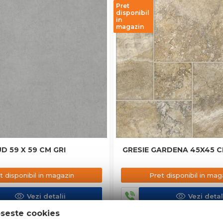
Pret
disponibil
in
magazin
D 59 X 59 CM GRI
GRESIE GARDENA 4
t disponibil in magazin
Pret disponibil in mag
Vezi detalii
Vezi detal
oseste cookies