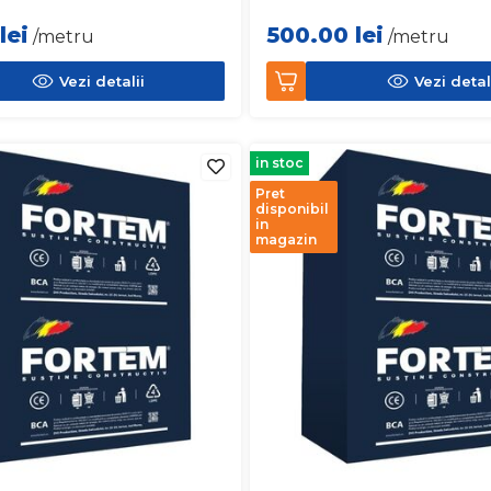
lei
500.00
lei
/metru
/metru
Vezi detalii
Vezi detal
in stoc
Pret
disponibil
in
magazin