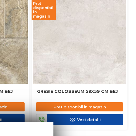
Pret
disponibil
in
magazin
5X45 CM BEJ
GRESIE COLOSSEUM 59X59 CM BEJ
azin
Pret disponibil in magazin
ii
Vezi detalii