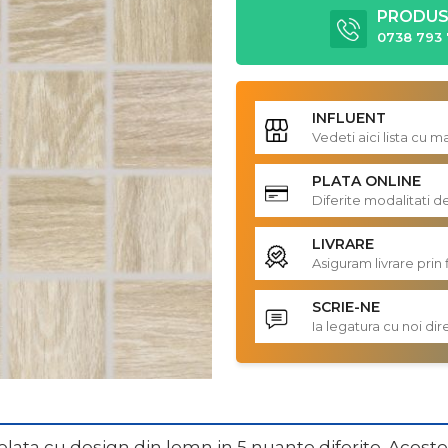
PRODUS 
0738 793 
INFLUENT
Vedeti aici lista cu 
PLATA ONLINE
Diferite modalitati d
LIVRARE
Asiguram livrare prin 
SCRIE-NE
Ia legatura cu noi d
ata cu design din lemn in 5 nuante diferite. Acestea 