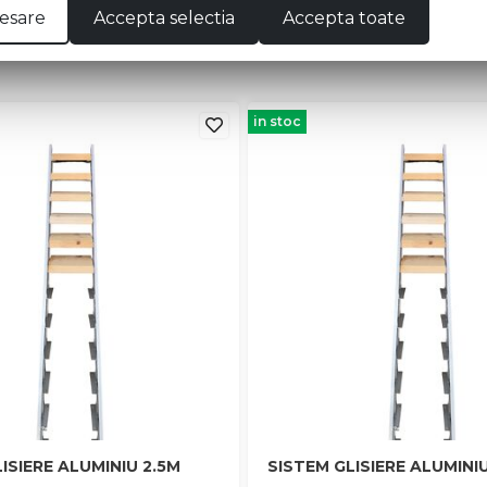
esare
Accepta selectia
Accepta toate
in stoc
ISIERE ALUMINIU 2.5M
SISTEM GLISIERE ALUMINI