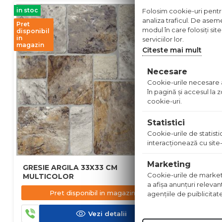
in stoc
in stoc
Folosim cookie-uri pentru 
analiza traficul. De aseme
Pret
modul în care folosiți sit
disponibil
in
serviciilor lor.
magazin
Citeste mai mult
Necesare
Cookie-urile necesare aj
în pagină şi accesul la
cookie-uri.
Statistici
Cookie-urile de statistic
interacţionează cu site-
Marketing
GRESIE ARGILA 33X33 CM
FAIANTA 
Cookie-urile de marketing
MULTICOLOR
a afişa anunţuri relevan
41.90
l
Pret disponibil in magazin
agenţiile de puiblicitat
Vezi detalii