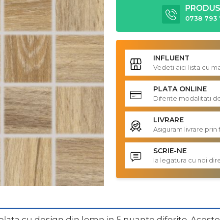
PRODUS 
0738 793 
INFLUENT
Vedeti aici lista cu 
PLATA ONLINE
Diferite modalitati d
LIVRARE
Asiguram livrare prin 
SCRIE-NE
Ia legatura cu noi d
ata cu design din lemn in 5 nuante diferite. Acestea 