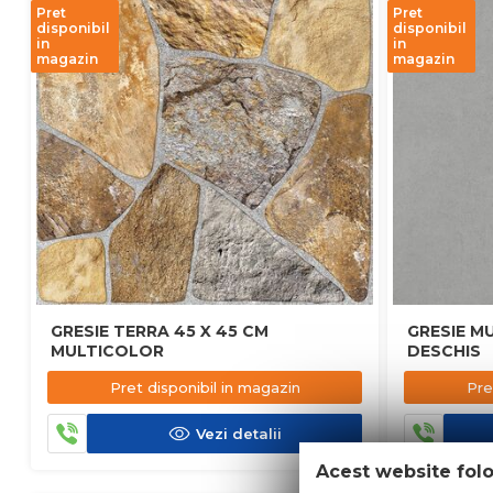
Pret
Pret
disponibil
disponibil
in
in
magazin
magazin
GRESIE TERRA 45 X 45 CM
GRESIE MU
MULTICOLOR
DESCHIS
Pret disponibil in magazin
Pre
Vezi detalii
Acest website fol