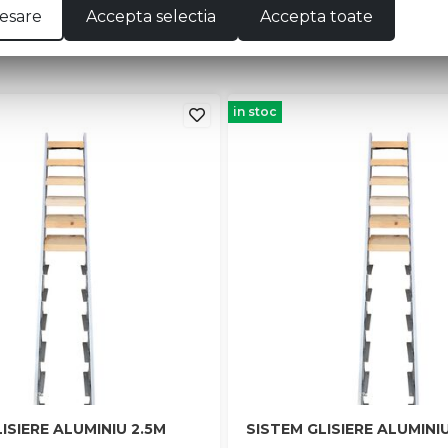
esare
Accepta selectia
Accepta toate
in stoc
ISIERE ALUMINIU 2.5M
SISTEM GLISIERE ALUMINI