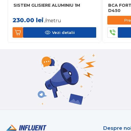
SISTEM GLISIERE ALUMINIU 1M
BCA FORT
D450
230.00
lei
Pre
/metru
Vezi detalii
Despre no