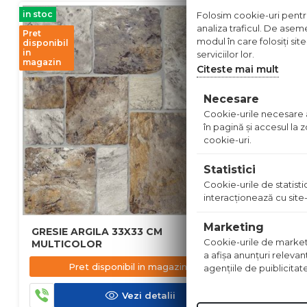
in stoc
in stoc
Folosim cookie-uri pentru 
analiza traficul. De aseme
Pret
modul în care folosiți sit
disponibil
in
serviciilor lor.
magazin
Citeste mai mult
Necesare
Cookie-urile necesare aj
în pagină şi accesul la
cookie-uri.
Statistici
Cookie-urile de statistic
interacţionează cu site-
Marketing
GRESIE ARGILA 33X33 CM
FAIANTA 
Cookie-urile de marketing
MULTICOLOR
a afişa anunţuri relevan
41.90
l
Pret disponibil in magazin
agenţiile de puiblicitat
Vezi detalii