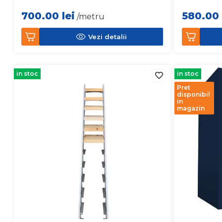
700.00
lei
580.00
/metru
Vezi detalii
in stoc
in stoc
Pret
disponibil
in
magazin