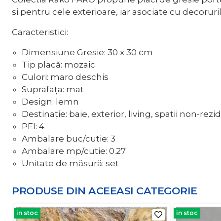
si pentru cele exterioare, iar asociate cu decoru
Caracteristici:
Dimensiune Gresie: 30 x 30 cm
Tip placă: mozaic
Culori: maro deschis
Suprafața: mat
Design: lemn
Destinație: baie, exterior, living, spatii non-rezi
PEI: 4
Ambalare buc/cutie: 3
Ambalare mp/cutie: 0.27
Unitate de măsură: set
PRODUSE DIN ACEEASI
CATEGORIE
in stoc
in stoc