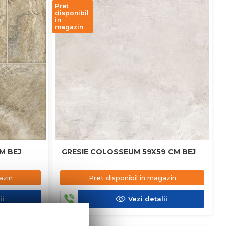
Pret
disponibil
in
magazin
5X45 CM BEJ
GRESIE COLOSSEUM 59X59 CM BEJ
azin
Pret disponibil in magazin
ii
Vezi detalii