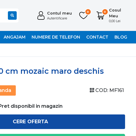
Cosul
0
0
Contul meu
Meu
Autentificare
0,00 Lei
ANGAJAM
NUMERE DE TELEFON
CONTACT
BLOG
30 cm mozaic maro deschis
anda
COD:
MF161
Pret disponibil in magazin
CERE OFERTA