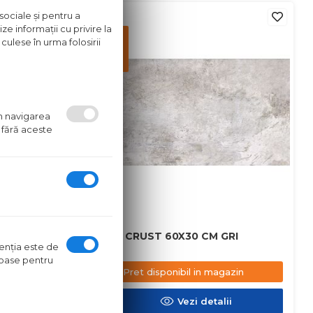
in stoc
sociale și pentru a
ze informații cu privire la
Pret
culese în urma folosirii
disponibil
in
magazin
um navigarea
 fără aceste
M MARO
GRESIE CRUST 60X30 CM GRI
ntenţia este de
oroase pentru
azin
Pret disponibil in magazin
ii
Vezi detalii