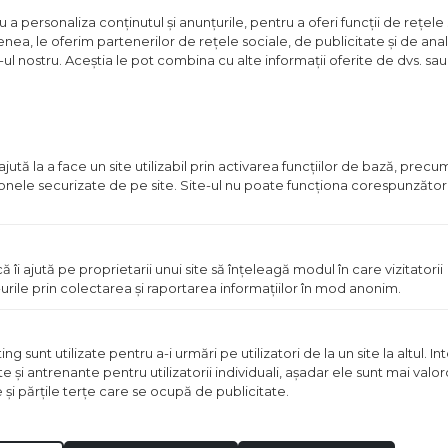
in stoc
a personaliza conținutul și anunțurile, pentru a oferi funcții de rețele 
nea, le oferim partenerilor de rețele sociale, de publicitate și de anali
Pret
e-ul nostru. Aceștia le pot combina cu alte informații oferite de dvs. sau 
disponibil
in
magazin
ută la a face un site utilizabil prin activarea funcţiilor de bază, prec
 zonele securizate de pe site. Site-ul nu poate funcţiona corespunzător
ă îi ajută pe proprietarii unui site să înţeleagă modul în care vizitatorii
urile prin colectarea şi raportarea informaţiilor în mod anonim.
OPERA 50X20 CM MARO
GRESIE GARRET 60X30 C
 sunt utilizate pentru a-i urmări pe utilizatori de la un site la altul. I
te şi antrenante pentru utilizatorii individuali, aşadar ele sunt mai val
ei
2
Pret disponibil in mag
/m
e şi părţile terţe care se ocupă de publicitate.
Vezi detalii
Vezi detal