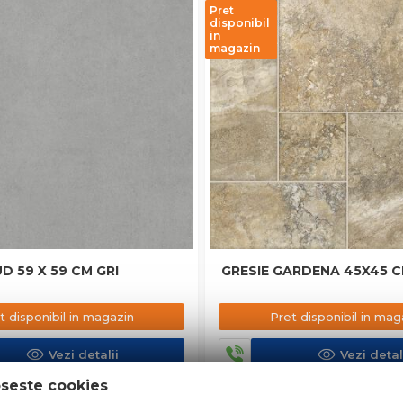
Pret
disponibil
in
magazin
D 59 X 59 CM GRI
GRESIE GARDENA 4
t disponibil in magazin
Pret disponibil in mag
Vezi detalii
Vezi detal
oseste cookies