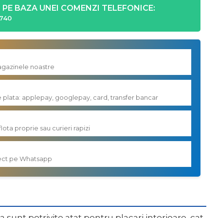
PE BAZA UNEI COMENZI TELEFONICE:
740
magazinele noastre
e plata: applepay, googlepay, card, transfer bancar
flota proprie sau curieri rapizi
irect pe Whatsapp
sunt potrivite atat pentru placari interioare, cat