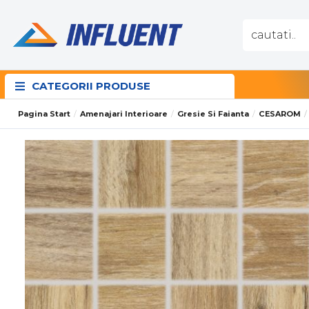
CATEGORII PRODUSE
Pagina Start
Amenajari Interioare
Gresie Si Faianta
CESAROM