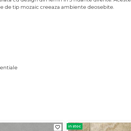
rile de tip mozaic creeaza ambiente deosebite.
dentiale
in stoc