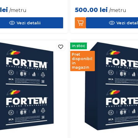
lei
500.00
lei
/metru
/metru
Vezi detalii
Vezi detal
in stoc
Pret
disponibil
in
magazin