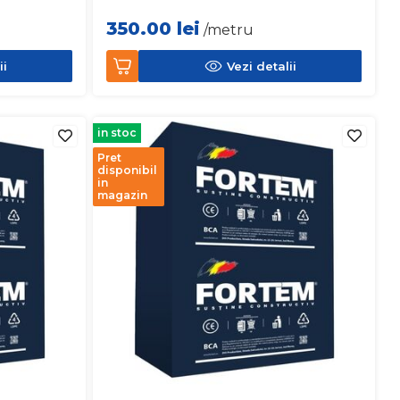
350.00
lei
/metru
ii
Vezi detalii
in stoc
Pret
disponibil
in
magazin