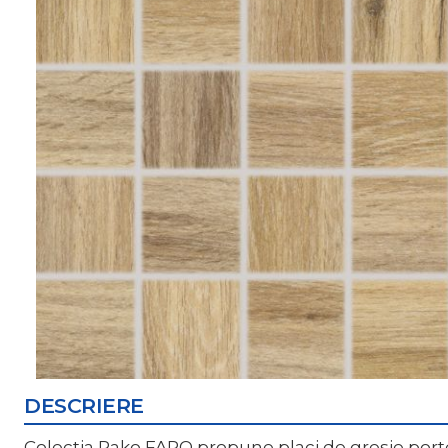
DESCRIERE
Colectia Rako FARO propune placi de gresie portel