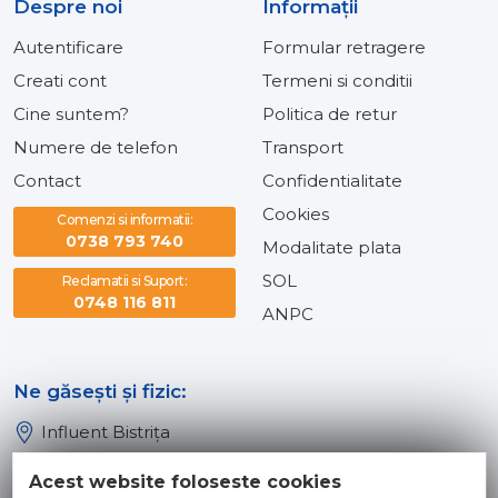
Despre noi
Informaţii
Autentificare
Formular retragere
Creati cont
Termeni si conditii
Cine suntem?
Politica de retur
Numere de telefon
Transport
Contact
Confidentialitate
Cookies
Comenzi si informatii:
0738 793 740
Modalitate plata
SOL
Reclamatii si Suport:
0748 116 811
ANPC
Ne găsești și fizic:
Influent Bistrița
Influent Năsăud
Acest website foloseste cookies