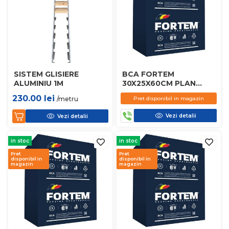
SISTEM GLISIERE
BCA FORTEM
ALUMINIU 1M
30X25X60CM PLAN
D450
230.00
lei
/metru
Pret disponibil in magazin
Vezi detalii
Vezi detalii
in stoc
in stoc
Pret
Pret
disponibil in
disponibil in
magazin
magazin