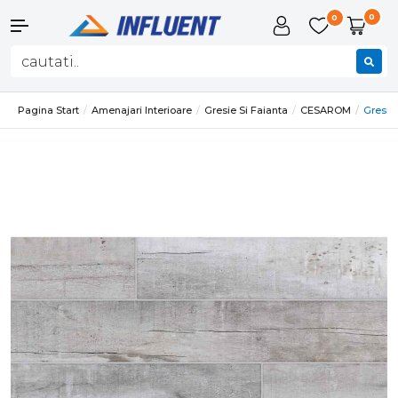
0
0
Pagina Start
Amenajari Interioare
Gresie Si Faianta
CESAROM
Gresie