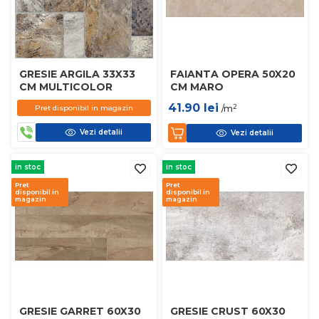
GRESIE ARGILA 33X33
FAIANTA OPERA 50X20
CM MULTICOLOR
CM MARO
41.90
lei
2
Pret disponibil in magazin
/m
Vezi detalii
Vezi detalii
in stoc
in stoc
Pret
Pret
disponibil in
disponibil in
magazin
magazin
GRESIE GARRET 60X30
GRESIE CRUST 60X30