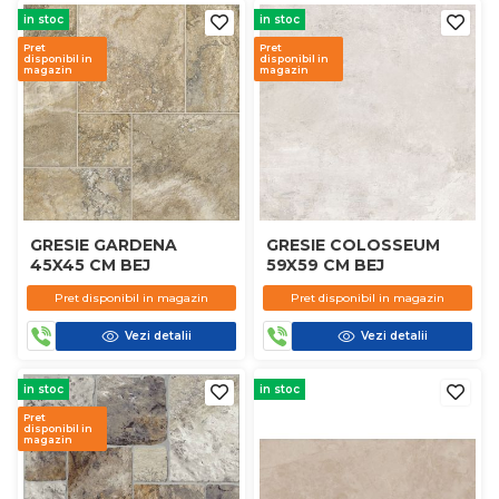
in stoc
in stoc
Pret
Pret
disponibil in
disponibil in
magazin
magazin
GRESIE GARDENA
GRESIE COLOSSEUM
45X45 CM BEJ
59X59 CM BEJ
Pret disponibil in magazin
Pret disponibil in magazin
Vezi detalii
Vezi detalii
in stoc
in stoc
Pret
disponibil in
magazin