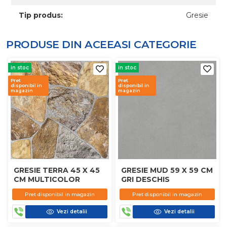
Tip produs:
Gresie
PRODUSE DIN ACEEASI
CATEGORIE
in stoc
in stoc
Pret
Pret
disponibil in
disponibil in
magazin
magazin
GRESIE TERRA 45 X 45
GRESIE MUD 59 X 59 CM
CM MULTICOLOR
GRI DESCHIS
Pret disponibil in magazin
Pret disponibil in magazin
Vezi detalii
Vezi detalii