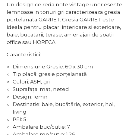
Un design ce reda note vintage unor esente
lemnoase in tonuri gri caracterizeaza gresia
portelanata GARRET. Gresia GARRET este
ideala pentru placari interioare si exterioare,
baie, bucatarii, terase, amenajari de spatii
office sau HORECA.
Caracteristici:
Dimensiune Gresie: 60 x 30 cm
Tip placă: gresie porțelanată
Culori: ASH, gri
Suprafața: mat, neted
Design: lemn
Destinație: baie, bucătărie, exterior, hol,
living
PEI: 5
Ambalare buc/cutie: 7
Ambalare mp/cutie: 1.26