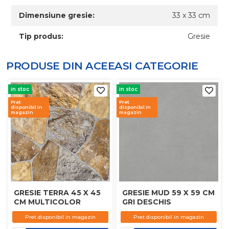
Dimensiune gresie:
33 x 33 cm
Tip produs:
Gresie
PRODUSE DIN ACEEASI
CATEGORIE
in stoc
in stoc
Pret
Pret
disponibil in
disponibil in
magazin
magazin
GRESIE TERRA 45 X 45
GRESIE MUD 59 X 59 CM
CM MULTICOLOR
GRI DESCHIS
Pret disponibil in magazin
Pret disponibil in magazin