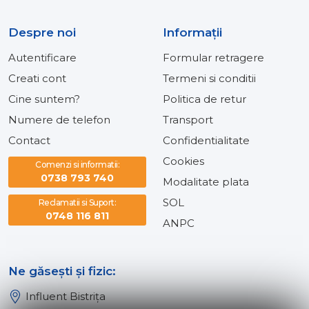
Despre noi
Informaţii
Autentificare
Formular retragere
Creati cont
Termeni si conditii
Cine suntem?
Politica de retur
Numere de telefon
Transport
Contact
Confidentialitate
Cookies
Comenzi si informatii:
0738 793 740
Modalitate plata
SOL
Reclamatii si Suport:
0748 116 811
ANPC
Ne găsești și fizic:
Influent Bistrița