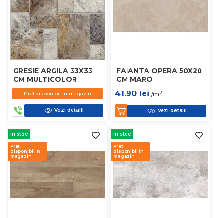
GRESIE ARGILA 33X33
FAIANTA OPERA 50X20
CM MULTICOLOR
CM MARO
41.90
lei
2
Pret disponibil in magazin
/m
Vezi detalii
Vezi detalii
in stoc
in stoc
Pret
Pret
disponibil in
disponibil in
magazin
magazin