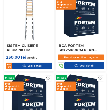
Pret
disponibil in
magazin
SISTEM GLISIERE
BCA FORTEM
ALUMINIU 1M
30X25X60CM PLAN
D450
230.00
lei
/metru
Pret disponibil in magazin
Vezi detalii
Vezi detalii
in stoc
in stoc
Pret
Pret
disponibil in
disponibil in
magazin
magazin