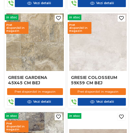
Vezi detalii
Vezi detalii
in stoc
in stoc
Pret
Pret
disponibil in
disponibil in
magazin
magazin
GRESIE GARDENA
GRESIE COLOSSEUM
45X45 CM BEJ
59X59 CM BEJ
Pret disponibil in magazin
Pret disponibil in magazin
Vezi detalii
Vezi detalii
in stoc
in stoc
Pret
disponibil in
magazin