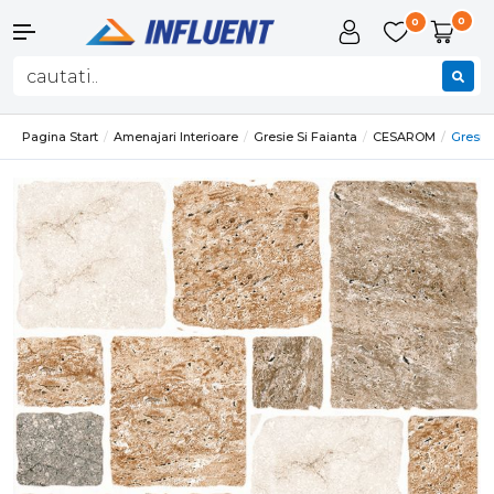
0
0
Pagina Start
Amenajari Interioare
Gresie Si Faianta
CESAROM
Gresie