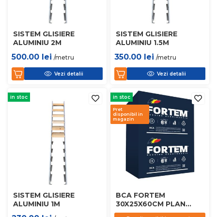
SISTEM GLISIERE
SISTEM GLISIERE
ALUMINIU 2M
ALUMINIU 1.5M
500.00
lei
350.00
lei
/metru
/metru
Vezi detalii
Vezi detalii
in stoc
in stoc
Pret
disponibil in
magazin
SISTEM GLISIERE
BCA FORTEM
ALUMINIU 1M
30X25X60CM PLAN
D450