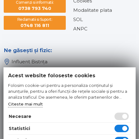
Cookies
Comenzi si informatii:
0738 793 740
Modalitate plata
SOL
Reclamatii si Suport:
0748 116 811
ANPC
Ne găsești și fizic:
Influent Bistrița
Influent Năsăud
Acest website foloseste cookies
Influent Baia Mare
Folosim cookie-uri pentru a personaliza conținutul și
Influent Dej
anunțurile, pentru a oferi funcții de rețele sociale și pentru a
analiza traficul. De asemenea, le oferim partenerilor de
rețele sociale, de publicitate și de analize informații cu privire
Citeste mai mult
© 2026 INFLUENT SRL
la modul în care folosiți site-ul nostru. Aceștia le pot combina
cu alte informații oferite de dvs. sau culese în urma folosirii
Necesare
Toate preturile sunt exprimate in lei si includ tva. Ofertele sunt
serviciilor lor.
valabile in limita stocului disponibil. | webdesign by
WEBNAME
|
Statistici
Hosted by
NameBox