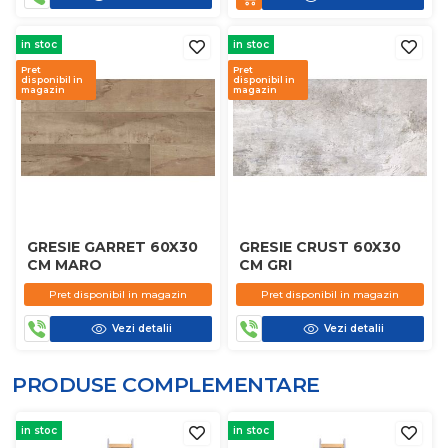
in stoc
in stoc
Pret
Pret
disponibil in
disponibil in
magazin
magazin
GRESIE GARRET 60X30
GRESIE CRUST 60X30
CM MARO
CM GRI
Pret disponibil in magazin
Pret disponibil in magazin
Vezi detalii
Vezi detalii
PRODUSE COMPLEMENTARE
in stoc
in stoc