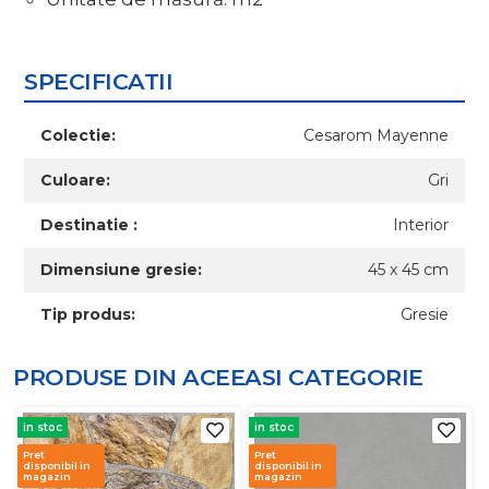
SPECIFICATII
Colectie:
Cesarom Mayenne
Culoare:
Gri
Destinatie :
Interior
Dimensiune gresie:
45 x 45 cm
Tip produs:
Gresie
PRODUSE DIN ACEEASI
CATEGORIE
in stoc
in stoc
Pret
Pret
disponibil in
disponibil in
magazin
magazin