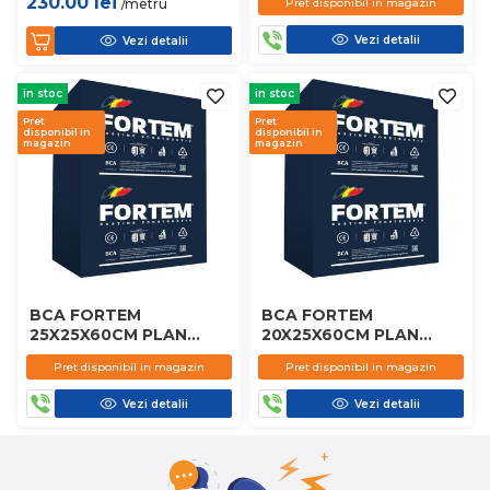
230.00
lei
/metru
Pret disponibil in magazin
Vezi detalii
Vezi detalii
in stoc
in stoc
Pret
Pret
disponibil in
disponibil in
magazin
magazin
BCA FORTEM
BCA FORTEM
25X25X60CM PLAN
20X25X60CM PLAN
D450
D450
Pret disponibil in magazin
Pret disponibil in magazin
Vezi detalii
Vezi detalii