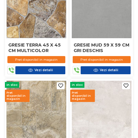
GRESIE TERRA 45 X 45
GRESIE MUD 59 X 59 CM
CM MULTICOLOR
GRI DESCHIS
Pret disponibil in magazin
Pret disponibil in magazin
Vezi detalii
Vezi detalii
in stoc
in stoc
Pret
Pret
disponibil in
disponibil in
magazin
magazin