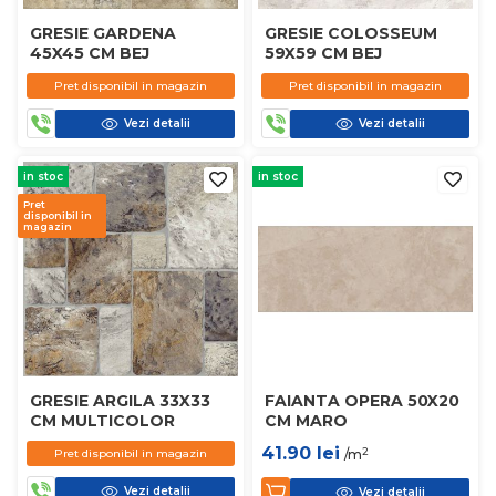
GRESIE GARDENA
GRESIE COLOSSEUM
45X45 CM BEJ
59X59 CM BEJ
Pret disponibil in magazin
Pret disponibil in magazin
Vezi detalii
Vezi detalii
in stoc
in stoc
Pret
disponibil in
magazin
GRESIE ARGILA 33X33
FAIANTA OPERA 50X20
CM MULTICOLOR
CM MARO
41.90
lei
2
Pret disponibil in magazin
/m
Vezi detalii
Vezi detalii