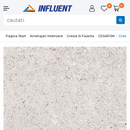
0
0
Pagina Start
Amenajari Interioare
Gresie Si Faianta
CESAROM
Gresie