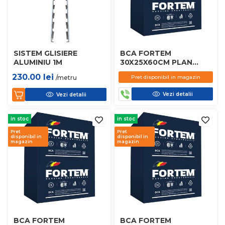
SISTEM GLISIERE
BCA FORTEM
ALUMINIU 1M
30X25X60CM PLAN
D450
230.00
lei
/metru
Pret disponibil in magazin
Vezi detalii
Vezi detalii
in stoc
in stoc
Pret
Pret
disponibil in
disponibil in
magazin
magazin
BCA FORTEM
BCA FORTEM