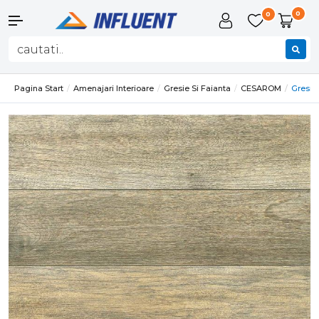
0
0
Pagina Start
Amenajari Interioare
Gresie Si Faianta
CESAROM
Gresie