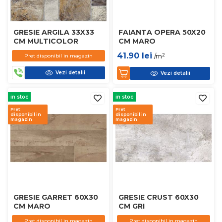
GRESIE ARGILA 33X33
FAIANTA OPERA 50X20
CM MULTICOLOR
CM MARO
41.90
lei
2
Pret disponibil in magazin
/m
Vezi detalii
Vezi detalii
in stoc
in stoc
Pret
Pret
disponibil in
disponibil in
magazin
magazin
GRESIE GARRET 60X30
GRESIE CRUST 60X30
CM MARO
CM GRI
Pret disponibil in magazin
Pret disponibil in magazin