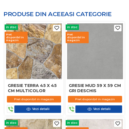
PRODUSE DIN ACEEASI
CATEGORIE
in stoc
in stoc
Pret
Pret
disponibil in
disponibil in
magazin
magazin
GRESIE TERRA 45 X 45
GRESIE MUD 59 X 59 CM
CM MULTICOLOR
GRI DESCHIS
Pret disponibil in magazin
Pret disponibil in magazin
Vezi detalii
Vezi detalii
in stoc
in stoc