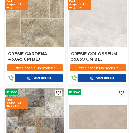
Pret
Pret
disponibil in
disponibil in
magazin
magazin
GRESIE GARDENA
GRESIE COLOSSEUM
45X45 CM BEJ
59X59 CM BEJ
Pret disponibil in magazin
Pret disponibil in magazin
Vezi detalii
Vezi detalii
in stoc
in stoc
Pret
disponibil in
magazin