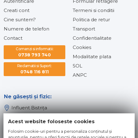
Autentificare
Formular retragere
Creati cont
Termeni si conditii
Cine suntem?
Politica de retur
Numere de telefon
Transport
Contact
Confidentialitate
Cookies
Comenzi si informatii:
0738 793 740
Modalitate plata
SOL
Reclamatii si Suport:
0748 116 811
ANPC
Ne găsești și fizic:
Influent Bistrița
Influent Năsăud
Acest website foloseste cookies
Influent Baia Mare
Folosim cookie-uri pentru a personaliza conținutul și
Influent Dej
anunțurile, pentru a oferi funcții de rețele sociale și pentru a