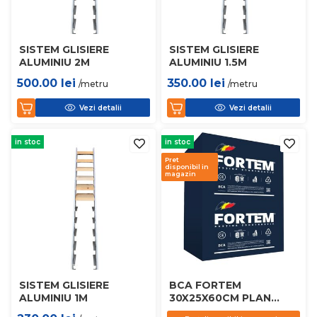
SISTEM GLISIERE
SISTEM GLISIERE
ALUMINIU 2M
ALUMINIU 1.5M
500.00
lei
350.00
lei
/metru
/metru
Vezi detalii
Vezi detalii
in stoc
in stoc
Pret
disponibil in
magazin
SISTEM GLISIERE
BCA FORTEM
ALUMINIU 1M
30X25X60CM PLAN
D450