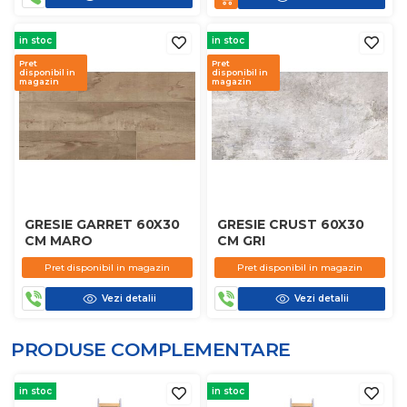
in stoc
in stoc
Pret
Pret
disponibil in
disponibil in
magazin
magazin
GRESIE GARRET 60X30
GRESIE CRUST 60X30
CM MARO
CM GRI
Pret disponibil in magazin
Pret disponibil in magazin
Vezi detalii
Vezi detalii
PRODUSE COMPLEMENTARE
in stoc
in stoc