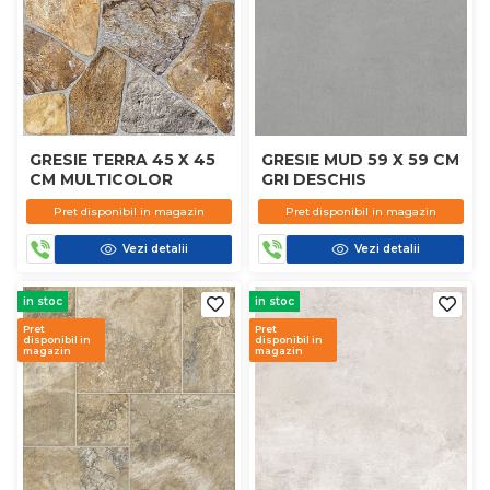
GRESIE TERRA 45 X 45
GRESIE MUD 59 X 59 CM
CM MULTICOLOR
GRI DESCHIS
Pret disponibil in magazin
Pret disponibil in magazin
Vezi detalii
Vezi detalii
in stoc
in stoc
Pret
Pret
disponibil in
disponibil in
magazin
magazin