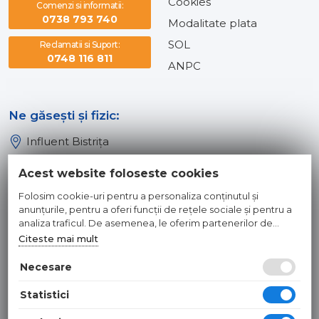
Cookies
Comenzi si informatii:
0738 793 740
Modalitate plata
SOL
Reclamatii si Suport:
0748 116 811
ANPC
Ne găsești și fizic:
Influent Bistrița
Influent Năsăud
Acest website foloseste cookies
Influent Baia Mare
Folosim cookie-uri pentru a personaliza conținutul și
Influent Dej
anunțurile, pentru a oferi funcții de rețele sociale și pentru a
analiza traficul. De asemenea, le oferim partenerilor de
rețele sociale, de publicitate și de analize informații cu privire
Citeste mai mult
© 2026 INFLUENT SRL
la modul în care folosiți site-ul nostru. Aceștia le pot combina
cu alte informații oferite de dvs. sau culese în urma folosirii
Necesare
Toate preturile sunt exprimate in lei si includ tva. Ofertele sunt
serviciilor lor.
valabile in limita stocului disponibil. | webdesign by
WEBNAME
|
Statistici
Hosted by
NameBox