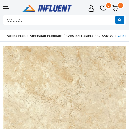
0
0
Pagina Start
Amenajari Interioare
Gresie Si Faianta
CESAROM
Gresie