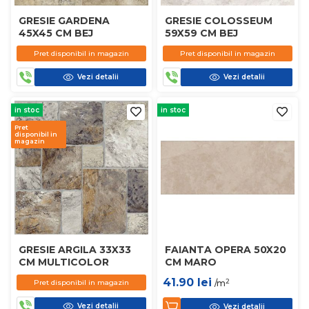
GRESIE GARDENA
GRESIE COLOSSEUM
45X45 CM BEJ
59X59 CM BEJ
Pret disponibil in magazin
Pret disponibil in magazin
Vezi detalii
Vezi detalii
in stoc
in stoc
Pret
disponibil in
magazin
GRESIE ARGILA 33X33
FAIANTA OPERA 50X20
CM MULTICOLOR
CM MARO
41.90
lei
2
Pret disponibil in magazin
/m
Vezi detalii
Vezi detalii