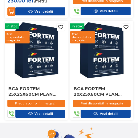
230.00
lei
/metru
Pret disponibil in magazin
Vezi detalii
Vezi detalii
in stoc
in stoc
Pret
Pret
disponibil in
disponibil in
magazin
magazin
BCA FORTEM
BCA FORTEM
25X25X60CM PLAN
20X25X60CM PLAN
D450
D450
Pret disponibil in magazin
Pret disponibil in magazin
Vezi detalii
Vezi detalii