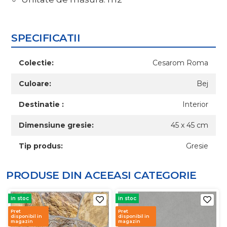
SPECIFICATII
Colectie:
Cesarom Roma
Culoare:
Bej
Destinatie :
Interior
Dimensiune gresie:
45 x 45 cm
Tip produs:
Gresie
PRODUSE DIN ACEEASI
CATEGORIE
in stoc
in stoc
Pret
Pret
disponibil in
disponibil in
magazin
magazin