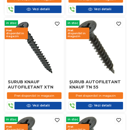
Vezi detalii
Vezi detalii
in stoc
in stoc
Pret
Pret
disponibil in
disponibil in
magazin
magazin
SURUB KNAUF
ȘURUB AUTOFILETANT
AUTOFILETANT XTN
KNAUF TN 55
Pret disponibil in magazin
Pret disponibil in magazin
Vezi detalii
Vezi detalii
in stoc
in stoc
Pret
Pret
disponibil in
disponibil in