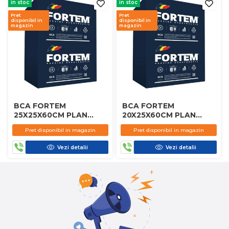
in stoc
in stoc
Pret
Pret
disponibil in
disponibil in
magazin
magazin
BCA FORTEM
BCA FORTEM
25X25X60CM PLAN
20X25X60CM PLAN
D450
D450
Pret disponibil in magazin
Pret disponibil in magazin
Vezi detalii
Vezi detalii