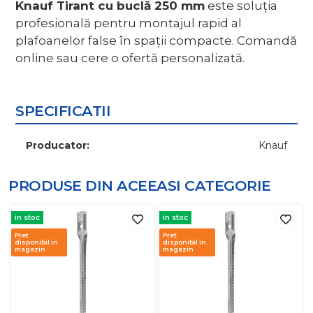
Knauf Tirant cu buclă 250 mm
este soluția
profesională pentru montajul rapid al
plafoanelor false în spații compacte. Comandă
online sau cere o ofertă personalizată.
SPECIFICATII
Producator:
Knauf
PRODUSE DIN ACEEASI
CATEGORIE
in stoc
in stoc
Pret
Pret
disponibil in
disponibil in
magazin
magazin