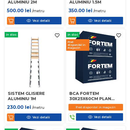
ALUMINIU 2M
ALUMINIU 1.5M
500.00
lei
350.00
lei
/metru
/metru
Vezi detalii
Vezi detalii
in stoc
in stoc
Pret
disponibil in
magazin
SISTEM GLISIERE
BCA FORTEM
ALUMINIU 1M
30X25X60CM PLAN
D450
230.00
lei
/metru
Pret disponibil in magazin
Vezi detalii
Vezi detalii