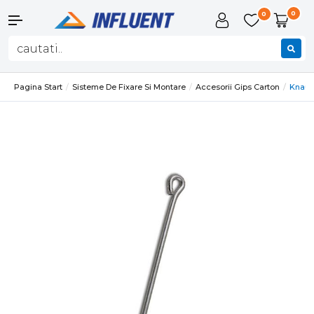
0
0
Pagina Start
Sisteme De Fixare Si Montare
Accesorii Gips Carton
Knauf