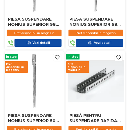
PIESA SUSPENDARE
PIESA SUSPENDARE
NONIUS SUPERIOR 98
NONIUS SUPERIOR 68
CM KNAUF
CM KNAUF
Pret disponibil in magazin
Pret disponibil in magazin
Vezi detalii
Vezi detalii
in stoc
in stoc
Pret
Pret
disponibil in
disponibil in
magazin
magazin
PIESA SUSPENDARE
PIESĂ PENTRU
NONIUS SUPERIOR 50
SUSPENDARE RAPIDĂ
CM KNAUF
CD 60 KNAUF
Pret disponibil in magazin
Pret disponibil in magazin