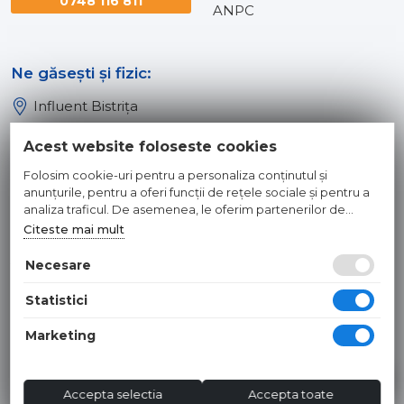
0748 116 811
ANPC
Ne găsești și fizic:
Influent Bistrița
Influent Năsăud
Acest website foloseste cookies
Influent Baia Mare
Folosim cookie-uri pentru a personaliza conținutul și
Influent Dej
anunțurile, pentru a oferi funcții de rețele sociale și pentru a
analiza traficul. De asemenea, le oferim partenerilor de
rețele sociale, de publicitate și de analize informații cu privire
Citeste mai mult
© 2026 INFLUENT SRL
la modul în care folosiți site-ul nostru. Aceștia le pot combina
cu alte informații oferite de dvs. sau culese în urma folosirii
Necesare
Toate preturile sunt exprimate in lei si includ tva. Ofertele sunt
serviciilor lor.
valabile in limita stocului disponibil. | webdesign by
WEBNAME
|
Statistici
Hosted by
NameBox
Marketing
Accepta selectia
Accepta toate