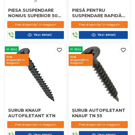
PIESA SUSPENDARE
PIESĂ PENTRU
NONIUS SUPERIOR 50
SUSPENDARE RAPIDĂ
CM KNAUF
CD 60 KNAUF
Pret disponibil in magazin
Pret disponibil in magazin
Vezi detalii
Vezi detalii
in stoc
in stoc
Pret
Pret
disponibil in
disponibil in
magazin
magazin
SURUB KNAUF
ȘURUB AUTOFILETANT
AUTOFILETANT XTN
KNAUF TN 55
Pret disponibil in magazin
Pret disponibil in magazin
Vezi detalii
Vezi detalii