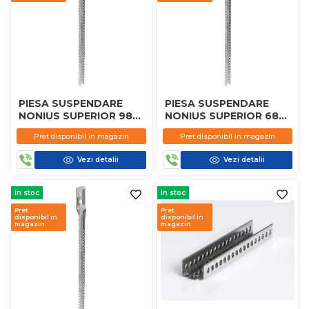
PIESA SUSPENDARE
PIESA SUSPENDARE
NONIUS SUPERIOR 98
NONIUS SUPERIOR 68
CM KNAUF
CM KNAUF
Pret disponibil in magazin
Pret disponibil in magazin
Vezi detalii
Vezi detalii
in stoc
in stoc
Pret
Pret
disponibil in
disponibil in
magazin
magazin