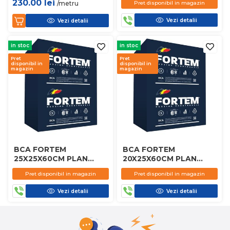
230.00
lei
/metru
Pret disponibil in magazin
Vezi detalii
Vezi detalii
in stoc
in stoc
Pret
Pret
disponibil in
disponibil in
magazin
magazin
BCA FORTEM
BCA FORTEM
25X25X60CM PLAN
20X25X60CM PLAN
D450
D450
Pret disponibil in magazin
Pret disponibil in magazin
Vezi detalii
Vezi detalii