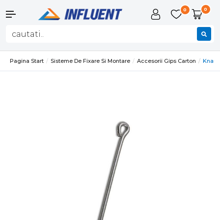
0
0
Pagina Start
Sisteme De Fixare Si Montare
Accesorii Gips Carton
Knauf