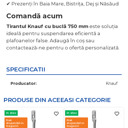
✔ Prezenți în Baia Mare, Bistrița, Dej și Năsăud
Comandă acum
Tirantul Knauf cu buclă 750 mm
este soluția
ideală pentru suspendarea eficientă a
plafoanelor false. Adaugă în coș sau
contactează-ne pentru o ofertă personalizată.
SPECIFICATII
Producator:
Knauf
PRODUSE DIN ACEEASI
CATEGORIE
in stoc
in stoc
Pret
Pret
disponibil in
disponibil in
magazin
magazin