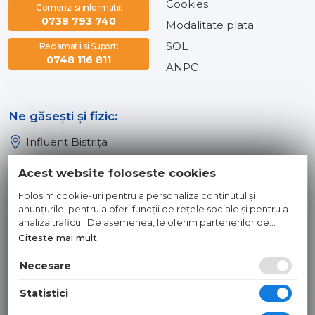
Cookies
Comenzi si informatii:
0738 793 740
Modalitate plata
SOL
Reclamatii si Suport:
0748 116 811
ANPC
Ne găsești și fizic:
Influent Bistrița
Influent Năsăud
Acest website foloseste cookies
Influent Baia Mare
Folosim cookie-uri pentru a personaliza conținutul și
Influent Dej
anunțurile, pentru a oferi funcții de rețele sociale și pentru a
analiza traficul. De asemenea, le oferim partenerilor de
rețele sociale, de publicitate și de analize informații cu privire
Citeste mai mult
© 2026 INFLUENT SRL
la modul în care folosiți site-ul nostru. Aceștia le pot combina
cu alte informații oferite de dvs. sau culese în urma folosirii
Necesare
Toate preturile sunt exprimate in lei si includ tva. Ofertele sunt
serviciilor lor.
valabile in limita stocului disponibil. | webdesign by
WEBNAME
|
Statistici
Hosted by
NameBox