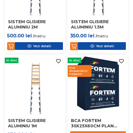
SISTEM GLISIERE
SISTEM GLISIERE
ALUMINIU 2M
ALUMINIU 1.5M
500.00
lei
350.00
lei
/metru
/metru
Vezi detalii
Vezi detalii
in stoc
in stoc
Pret
disponibil in
magazin
SISTEM GLISIERE
BCA FORTEM
ALUMINIU 1M
30X25X60CM PLAN
D450