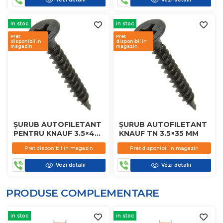
in stoc
in stoc
Pret
Pret
disponibil in
disponibil in
magazin
magazin
ȘURUB AUTOFILETANT
ȘURUB AUTOFILETANT
PENTRU KNAUF 3.5×45
KNAUF TN 3.5×35 MM
MM
Pret disponibil in magazin
Pret disponibil in magazin
Vezi detalii
Vezi detalii
PRODUSE COMPLEMENTARE
in stoc
in stoc