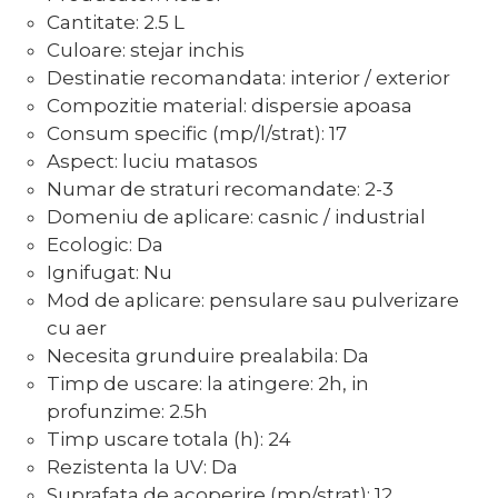
Cantitate: 2.5 L
Culoare: stejar inchis
Destinatie recomandata: interior / exterior
Compozitie material: dispersie apoasa
Consum specific (mp/l/strat): 17
Aspect: luciu matasos
Numar de straturi recomandate: 2-3
Domeniu de aplicare: casnic / industrial
Ecologic: Da
Ignifugat: Nu
Mod de aplicare: pensulare sau pulverizare
cu aer
Necesita grunduire prealabila: Da
Timp de uscare: la atingere: 2h, in
profunzime: 2.5h
Timp uscare totala (h): 24
Rezistenta la UV: Da
Suprafata de acoperire (mp/strat): 12