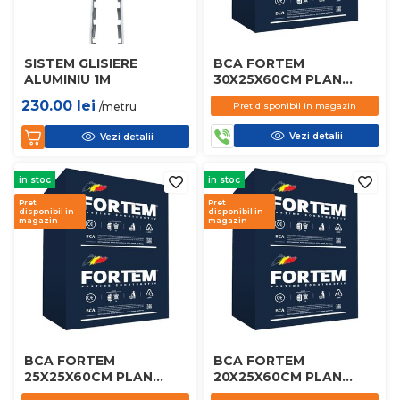
SISTEM GLISIERE
BCA FORTEM
ALUMINIU 1M
30X25X60CM PLAN
D450
230.00
lei
/metru
Pret disponibil in magazin
Vezi detalii
Vezi detalii
in stoc
in stoc
Pret
Pret
disponibil in
disponibil in
magazin
magazin
BCA FORTEM
BCA FORTEM
25X25X60CM PLAN
20X25X60CM PLAN
D450
D450