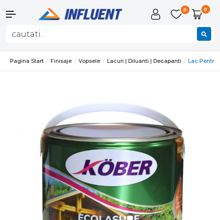
0
0
Pagina Start
Finisaje
Vopsele
Lacuri | Diluanti | Decapanti
Lac Pentru 