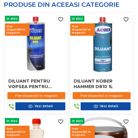
PRODUSE DIN ACEEASI
CATEGORIE
in stoc
in stoc
Pret
Pret
disponibil in
disponibil in
magazin
magazin
DILUANT PENTRU
DILUANT KOBER
VOPSEA PENTRU
HAMMER D810 1L
PARDOSELI / NEOMARK
Pret disponibil in magazin
Pret disponibil in magazin
KOBER D850
Vezi detalii
Vezi detalii
in stoc
in stoc
Pret
Pret
disponibil in
disponibil in
magazin
magazin