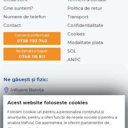
Cine suntem?
Politica de retur
Numere de telefon
Transport
Contact
Confidentialitate
Cookies
Comenzi si informatii:
0738 793 740
Modalitate plata
SOL
Reclamatii si Suport:
0748 116 811
ANPC
Ne găsești și fizic:
Influent Bistrița
Influent Năsăud
Acest website foloseste cookies
Influent Baia Mare
Folosim cookie-uri pentru a personaliza conținutul și
Influent Dej
anunțurile, pentru a oferi funcții de rețele sociale și pentru a
analiza traficul. De asemenea, le oferim partenerilor de