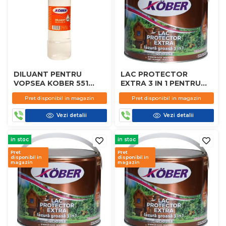
DILUANT PENTRU
LAC PROTECTOR
VOPSEA KOBER 551
EXTRA 3 IN 1 PENTRU
0.9L
LEMN KOBER CIRES 2.5L
Pret disponibil in magazin
Pret disponibil in magazin
Vezi detalii
Vezi detalii
in stoc
in stoc
Pret
Pret
disponibil in
disponibil in
magazin
magazin