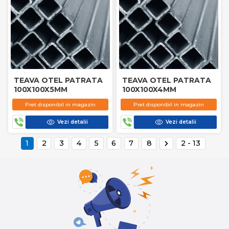
TEAVA OTEL PATRATA
TEAVA OTEL PATRATA
100X100X5MM
100X100X4MM
Pret disponibil in magazin
Pret disponibil in magazin
Vezi detalii
Vezi detalii
1
2
3
4
5
6
7
8
2 - 13