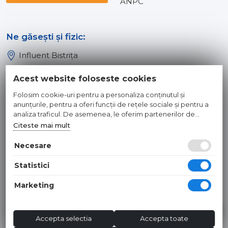
ANPC
Ne găsești și fizic:
Influent Bistrița
Influent Năsăud
Acest website foloseste cookies
Influent Baia Mare
Folosim cookie-uri pentru a personaliza conținutul și
Influent Dej
anunțurile, pentru a oferi funcții de rețele sociale și pentru a
analiza traficul. De asemenea, le oferim partenerilor de
rețele sociale, de publicitate și de analize informații cu privire
Citeste mai mult
© 2026 INFLUENT SRL
la modul în care folosiți site-ul nostru. Aceștia le pot combina
cu alte informații oferite de dvs. sau culese în urma folosirii
Necesare
Toate preturile sunt exprimate in lei si includ tva. Ofertele sunt
serviciilor lor.
valabile in limita stocului disponibil. | webdesign by
WEBNAME
|
Statistici
Hosted by
NameBox
Marketing
Accepta selectia
Accepta toate