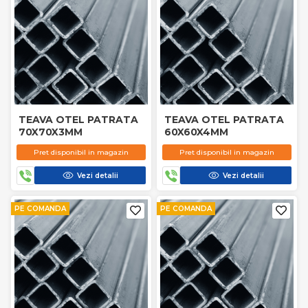
TEAVA OTEL PATRATA
TEAVA OTEL PATRATA
70X70X3MM
60X60X4MM
Pret disponibil in magazin
Pret disponibil in magazin
Vezi detalii
Vezi detalii
PE COMANDA
PE COMANDA