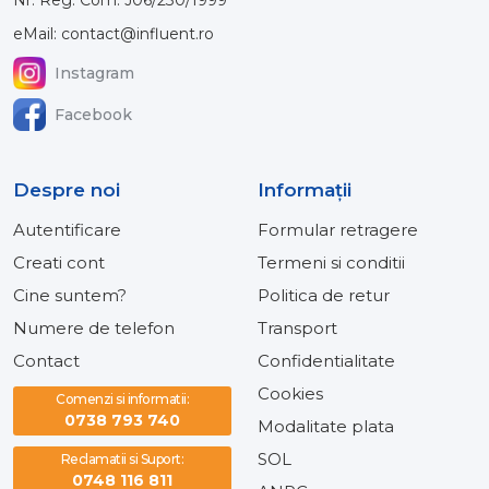
Nr. Reg. Com: J06/230/1999
eMail: contact@influent.ro
Instagram
Facebook
Despre noi
Informaţii
Autentificare
Formular retragere
Creati cont
Termeni si conditii
Cine suntem?
Politica de retur
Numere de telefon
Transport
Contact
Confidentialitate
Cookies
Comenzi si informatii:
0738 793 740
Modalitate plata
SOL
Reclamatii si Suport:
0748 116 811