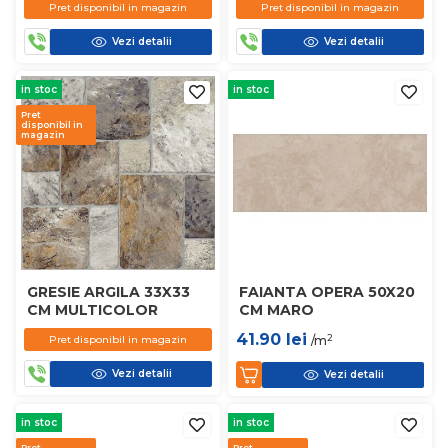
Pret disponibil in magazin
Pret disponibil in magazin
Vezi detalii
Vezi detalii
in stoc
in stoc
Pret
disponibil in
magazin
GRESIE ARGILA 33X33
FAIANTA OPERA 50X20
CM MULTICOLOR
CM MARO
41.90
lei
2
Pret disponibil in magazin
/m
Vezi detalii
Vezi detalii
in stoc
in stoc
Pret
Pret