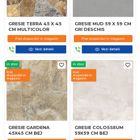
GRESIE TERRA 45 X 45
GRESIE MUD 59 X 59 CM
CM MULTICOLOR
GRI DESCHIS
Pret disponibil in magazin
Pret disponibil in magazin
Vezi detalii
Vezi detalii
in stoc
in stoc
Pret
Pret
disponibil in
disponibil in
magazin
magazin
GRESIE GARDENA
GRESIE COLOSSEUM
45X45 CM BEJ
59X59 CM BEJ