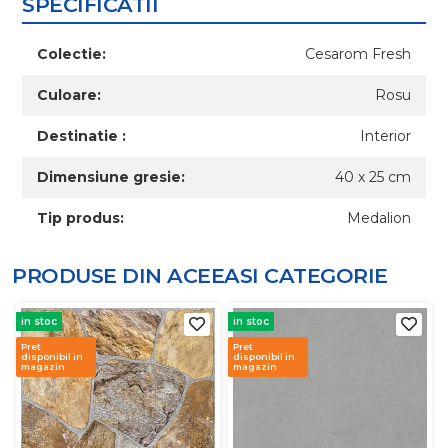
SPECIFICATII
Colectie:
Cesarom Fresh
Culoare:
Rosu
Destinatie :
Interior
Dimensiune gresie:
40 x 25 cm
Tip produs:
Medalion
PRODUSE DIN ACEEASI
CATEGORIE
in stoc
in stoc
Pret
Pret
disponibil in
disponibil in
magazin
magazin