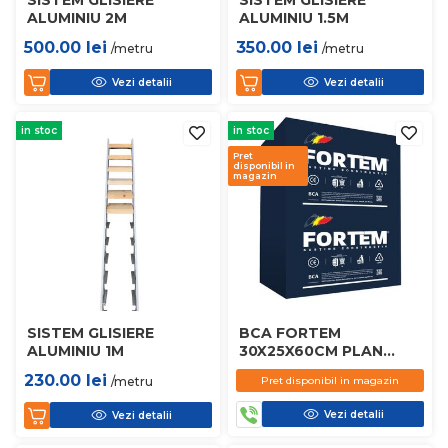
ALUMINIU 2M
ALUMINIU 1.5M
500.00
lei
350.00
lei
/metru
/metru
Vezi detalii
Vezi detalii
in stoc
in stoc
Pret
disponibil in
magazin
SISTEM GLISIERE
BCA FORTEM
ALUMINIU 1M
30X25X60CM PLAN
D450
230.00
lei
/metru
Pret disponibil in magazin
Vezi detalii
Vezi detalii