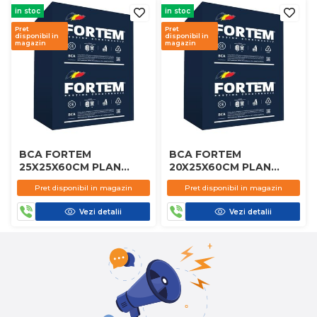
in stoc
in stoc
Pret
Pret
disponibil in
disponibil in
magazin
magazin
BCA FORTEM
BCA FORTEM
25X25X60CM PLAN
20X25X60CM PLAN
D450
D450
Pret disponibil in magazin
Pret disponibil in magazin
Vezi detalii
Vezi detalii