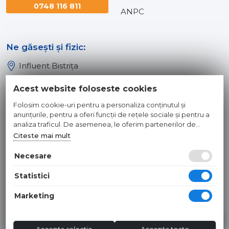
0748 116 811
ANPC
Ne găsești și fizic:
Influent Bistrița
Influent Năsăud
Acest website foloseste cookies
Influent Baia Mare
Folosim cookie-uri pentru a personaliza conținutul și
Influent Dej
anunțurile, pentru a oferi funcții de rețele sociale și pentru a
analiza traficul. De asemenea, le oferim partenerilor de
rețele sociale, de publicitate și de analize informații cu privire
Citeste mai mult
© 2026 INFLUENT SRL
la modul în care folosiți site-ul nostru. Aceștia le pot combina
cu alte informații oferite de dvs. sau culese în urma folosirii
Necesare
Toate preturile sunt exprimate in lei si includ tva. Ofertele sunt
serviciilor lor.
valabile in limita stocului disponibil. | webdesign by
WEBNAME
|
Statistici
Hosted by
NameBox
Marketing