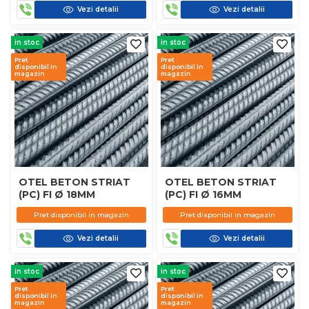
Vezi detalii
Vezi detalii
in stoc
in stoc
Pret
Pret
disponibil in
disponibil in
magazin
magazin
OTEL BETON STRIAT
OTEL BETON STRIAT
(PC) FI Ø 18MM
(PC) FI Ø 16MM
Pret disponibil in magazin
Pret disponibil in magazin
Vezi detalii
Vezi detalii
in stoc
in stoc
Pret
Pret
disponibil in
disponibil in
magazin
magazin