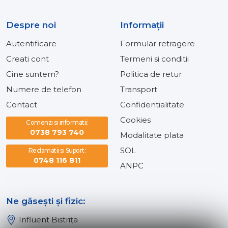
Despre noi
Informaţii
Autentificare
Formular retragere
Creati cont
Termeni si conditii
Cine suntem?
Politica de retur
Numere de telefon
Transport
Contact
Confidentialitate
Cookies
Comenzi si informatii:
0738 793 740
Modalitate plata
SOL
Reclamatii si Suport:
0748 116 811
ANPC
Ne găsești și fizic:
Influent Bistrița