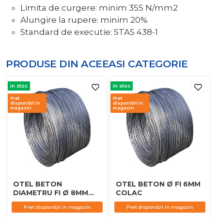
Limita de curgere: minim 355 N/mm2
Alungire la rupere: minim 20%
Standard de executie: STAS 438-1
PRODUSE DIN ACEEASI
CATEGORIE
in stoc
in stoc
Pret
Pret
disponibil in
disponibil in
magazin
magazin
OTEL BETON
OTEL BETON Ø FI 6MM
DIAMETRU FI Ø 8MM
COLAC
COLAC
Pret disponibil in magazin
Pret disponibil in magazin