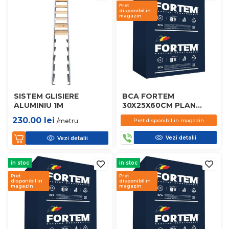
Pret
disponibil in
magazin
SISTEM GLISIERE
BCA FORTEM
ALUMINIU 1M
30X25X60CM PLAN
D450
230.00
lei
/metru
Pret disponibil in magazin
Vezi detalii
Vezi detalii
in stoc
in stoc
Pret
Pret
disponibil in
disponibil in
magazin
magazin