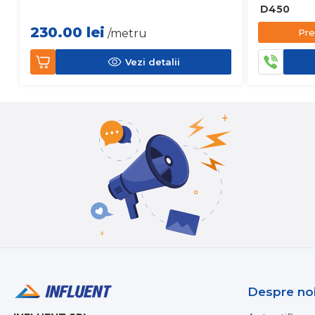
D450
230.00
lei
Pre
/metru
Vezi detalii
Despre no