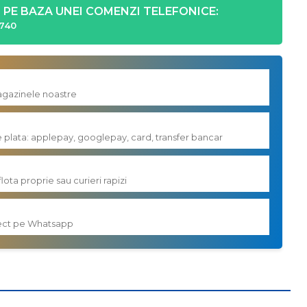
PE BAZA UNEI COMENZI TELEFONICE:
740
magazinele noastre
e plata: applepay, googlepay, card, transfer bancar
flota proprie sau curieri rapizi
irect pe Whatsapp