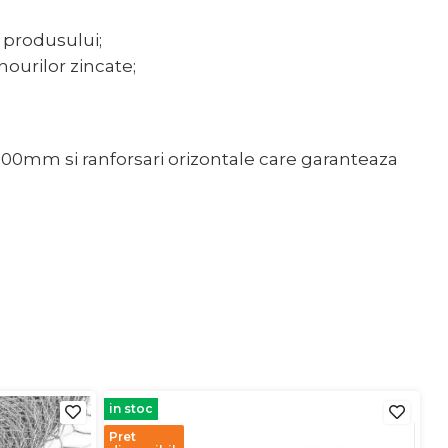
 produsului;
nourilor zincate;
00mm si ranforsari orizontale care garanteaza
in stoc
Pret