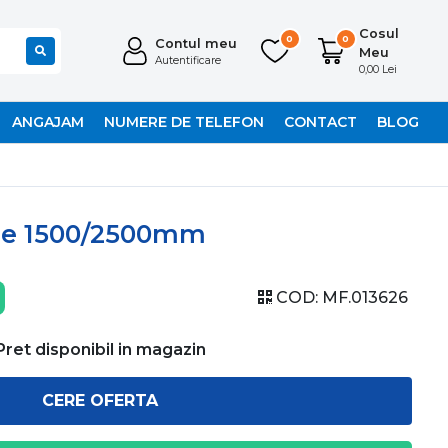
Cosul
0
0
Contul meu
Meu
Autentificare
0,00 Lei
ANGAJAM
NUMERE DE TELEFON
CONTACT
BLOG
de 1500/2500mm
COD:
MF.013626
Pret disponibil in magazin
CERE OFERTA