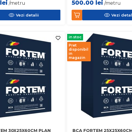
lei
500.00
lei
/metru
/metru
Vezi detalii
Vezi detal
in stoc
Pret
disponibil
in
magazin
EM 30X25X60CM PLAN
BCA FORTEM 25X25X60CM