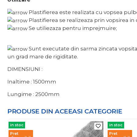
Plastifierea este realizata cu vopsea pul
Plastifierea se realizeaza prin vopsirea i
Se utiliezaza pentru imprejmuire;
Sunt executate din sarma zincata vopsita
un grad mare de rigiditate.
DIMENSIUNI :
Inaltime : 1500mm
Lungime : 2500mm
PRODUSE DIN ACEEASI
CATEGORIE
in stoc
in stoc
Pret
Pret