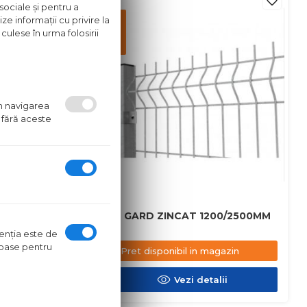
sociale și pentru a
Pret
ze informații cu privire la
disponibil
culese în urma folosirii
in
magazin
um navigarea
 fără aceste
0/2000MM
PANOU GARD ZINCAT 1200/2500MM
ntenţia este de
oroase pentru
azin
Pret disponibil in magazin
ii
Vezi detalii