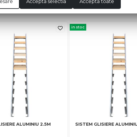
esare
Accepta selectia
Accepta toate
in stoc
ISIERE ALUMINIU 2.5M
SISTEM GLISIERE ALUMINI