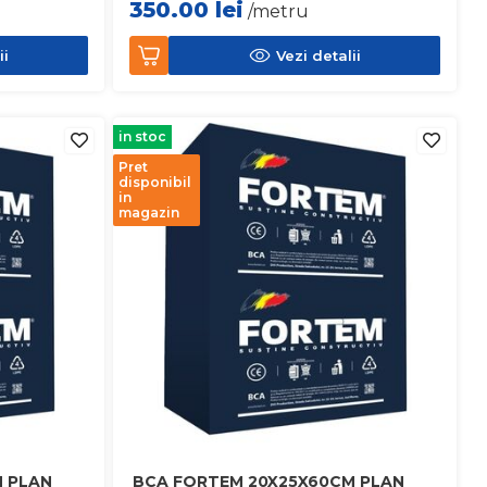
350.00
lei
/metru
ii
Vezi detalii
in stoc
Pret
disponibil
in
magazin
 PLAN
BCA FORTEM 20X25X60CM PLAN