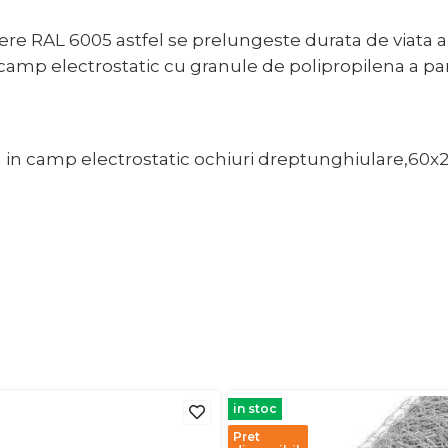
bere RAL 6005 astfel se prelungeste durata de viata a
n camp electrostatic cu granule de polipropilena a pa
 in camp electrostatic ochiuri dreptunghiulare,60x2
in stoc
Pret