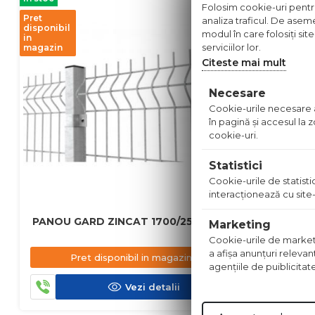
Folosim cookie-uri pentru 
Pret
Pret
analiza traficul. De aseme
disponibil
disponibil
modul în care folosiți sit
in
in
serviciilor lor.
magazin
magazin
Citeste mai mult
Necesare
Cookie-urile necesare aj
în pagină şi accesul la
cookie-uri.
Statistici
Cookie-urile de statistic
interacţionează cu site-
PANOU GARD ZINCAT 1700/2500MM
PANOU GA
Marketing
Cookie-urile de marketing
a afişa anunţuri relevan
Pret disponibil in magazin
Pre
agenţiile de puiblicitat
Vezi detalii