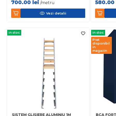
700.00
lei
580.00
/metru
Vezi detalii
in stoc
in stoc
Pret
disponibil
in
magazin
SISTEM GLISIERE ALUMINIU 1M
BCA FORT