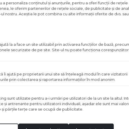
a personaliza conținutul și anunțurile, pentru a oferi funcții de rețele 
Pret
nea, le oferim partenerilor de rețele sociale, de publicitate și de anali
disponibil
e-ul nostru. Aceștia le pot combina cu alte informații oferite de dvs. sau 
in
magazin
ută la a face un site utilizabil prin activarea funcţiilor de bază, prec
 zonele securizate de pe site. Site-ul nu poate funcţiona corespunzător
ă îi ajută pe proprietarii unui site să înţeleagă modul în care vizitatorii
urile prin colectarea şi raportarea informaţiilor în mod anonim.
RD ZINCAT 1700/2000MM
PANOU GARD ZINCAT 150
 sunt utilizate pentru a-i urmări pe utilizatori de la un site la altul. I
te şi antrenante pentru utilizatorii individuali, aşadar ele sunt mai val
t disponibil in magazin
Pret disponibil in mag
e şi părţile terţe care se ocupă de publicitate.
Vezi detalii
Vezi detal