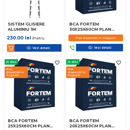
SISTEM GLISIERE
BCA FORTEM
ALUMINIU 1M
30X25X60CM PLAN
D450
230.00
lei
/metru
Pret disponibil in magazin
Vezi detalii
Vezi detalii
in stoc
in stoc
Pret
Pret
disponibil in
disponibil in
magazin
magazin
BCA FORTEM
BCA FORTEM
25X25X60CM PLAN
20X25X60CM PLAN