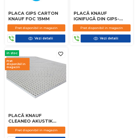
PLACA GIPS CARTON
PLACĂ KNAUF
KNAUF FOC 15MM
IGNIFUGĂ DIN GIPS-
CARTON
Pret disponibil in magazin
Pret disponibil in magazin
Vezi detalii
Vezi detalii
in stoc
Pret
disponibil in
magazin
PLACĂ KNAUF
CLEANEO AKUSTIK
1998 X 1188 X 12.5 MM
Pret disponibil in magazin