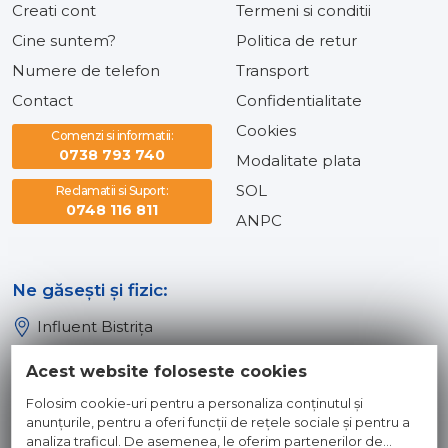
Creati cont
Termeni si conditii
Cine suntem?
Politica de retur
Numere de telefon
Transport
Contact
Confidentialitate
Cookies
Comenzi si informatii:
0738 793 740
Modalitate plata
SOL
Reclamatii si Suport:
0748 116 811
ANPC
Ne găsești și fizic:
Influent Bistrița
Influent Năsăud
Acest website foloseste cookies
Influent Baia Mare
Folosim cookie-uri pentru a personaliza conținutul și
Influent Dej
anunțurile, pentru a oferi funcții de rețele sociale și pentru a
analiza traficul. De asemenea, le oferim partenerilor de