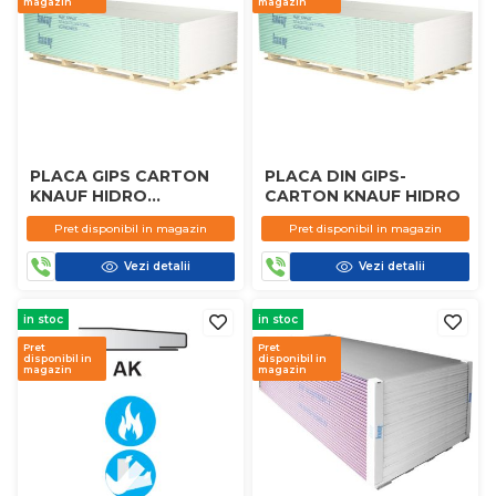
magazin
magazin
PLACA GIPS CARTON
PLACA DIN GIPS-
KNAUF HIDRO
CARTON KNAUF HIDRO
2000X1200X12.5 MM
Pret disponibil in magazin
Pret disponibil in magazin
Vezi detalii
Vezi detalii
in stoc
in stoc
Pret
Pret
disponibil in
disponibil in
magazin
magazin