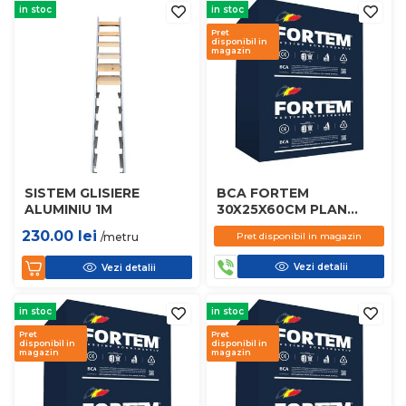
in stoc
in stoc
Pret
disponibil in
magazin
SISTEM GLISIERE
BCA FORTEM
ALUMINIU 1M
30X25X60CM PLAN
D450
230.00
lei
/metru
Pret disponibil in magazin
Vezi detalii
Vezi detalii
in stoc
in stoc
Pret
Pret
disponibil in
disponibil in
magazin
magazin