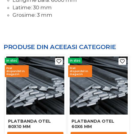
Lungime bara: 6000 mm
Latime: 30 mm
Grosime: 3 mm
PRODUSE DIN ACEEASI
CATEGORIE
in stoc
in stoc
Pret
Pret
disponibil in
disponibil in
magazin
magazin
PLATBANDA OTEL
PLATBANDA OTEL
80X10 MM
60X6 MM