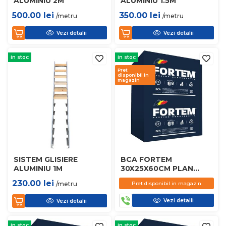
ALUMINIU 2M
ALUMINIU 1.5M
500.00
lei
350.00
lei
/metru
/metru
Vezi detalii
Vezi detalii
in stoc
in stoc
Pret
disponibil in
magazin
SISTEM GLISIERE
BCA FORTEM
ALUMINIU 1M
30X25X60CM PLAN
D450
230.00
lei
/metru
Pret disponibil in magazin
Vezi detalii
Vezi detalii
in stoc
in stoc