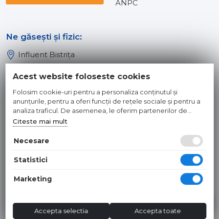
ANPC
Ne găsești și fizic:
Influent Bistrița
Influent Năsăud
Acest website foloseste cookies
Influent Baia Mare
Folosim cookie-uri pentru a personaliza conținutul și
Influent Dej
anunțurile, pentru a oferi funcții de rețele sociale și pentru a
analiza traficul. De asemenea, le oferim partenerilor de
rețele sociale, de publicitate și de analize informații cu privire
Citeste mai mult
© 2026 INFLUENT SRL
la modul în care folosiți site-ul nostru. Aceștia le pot combina
cu alte informații oferite de dvs. sau culese în urma folosirii
Necesare
Toate preturile sunt exprimate in lei si includ tva. Ofertele sunt
serviciilor lor.
valabile in limita stocului disponibil. | webdesign by
WEBNAME
|
Statistici
Hosted by
NameBox
Marketing
Accepta selectia
Accepta toate