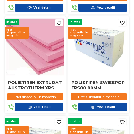
Vezi detalii
Vezi detalii
in stoc
in stoc
Pret
Pret
disponibil in
disponibil in
magazin
magazin
POLISTIREN EXTRUDAT
POLISTIREN SWISSPOR
AUSTROTHERM XPS
EPS80 80MM
10MM
Pret disponibil in magazin
Pret disponibil in magazin
Vezi detalii
Vezi detalii
in stoc
in stoc
Pret
Pret
disponibil in
disponibil in