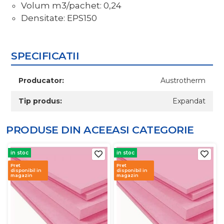
Volum m3/pachet: 0,24
Densitate: EPS150
SPECIFICATII
Producator:
Austrotherm
Tip produs:
Expandat
PRODUSE DIN ACEEASI
CATEGORIE
in stoc
in stoc
Pret
Pret
disponibil in
disponibil in
magazin
magazin