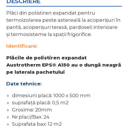
DESCRIERE
Plăci din polistiren expandat pentru
termoizolarea peste astereală la acoperişuri în
pantă, acoperişuri terasă, pardoseli interioare
şi termosisteme la spaţii frigorifice.
Identificare:
Plăcile de polistiren expandat
Austrotherm EPS® A150 au o dungă neagră
pe laterala pachetului
Date tehnice:
dimesiuni placă: 1000 x 500 mm
suprafaţă placă: 0,5 m2
Grosime: 20mm
Nr.placi/Bax: 24
Suprafata bax: 12 m2