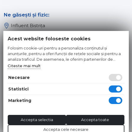
Ne găsești și fizic:
Influent Bistrița
Influent Năsăud
Acest website foloseste cookies
Influent Baia Mare
Folosim cookie-uri pentru a personaliza conținutul și
Influent Dej
anunțurile, pentru a oferi funcții de rețele sociale și pentru a
analiza traficul. De asemenea, le oferim partenerilor de
rețele sociale, de publicitate și de analize informații cu privire
Citeste mai mult
© 2026 INFLUENT SRL
la modul în care folosiți site-ul nostru. Aceștia le pot combina
cu alte informații oferite de dvs. sau culese în urma folosirii
Necesare
Toate preturile sunt exprimate in lei si includ tva. Ofertele sunt
serviciilor lor.
valabile in limita stocului disponibil. | webdesign by
WEBNAME
|
Statistici
Hosted by
NameBox
Marketing
Accepta selectia
Accepta toate
Accepta cele necesare