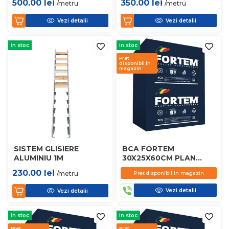
500.00
lei
350.00
lei
/metru
/metru
Vezi detalii
Vezi detalii
in stoc
in stoc
Pret
disponibil in
magazin
SISTEM GLISIERE
BCA FORTEM
ALUMINIU 1M
30X25X60CM PLAN
D450
230.00
lei
/metru
Pret disponibil in magazin
Vezi detalii
Vezi detalii
in stoc
in stoc
Pret
Pret