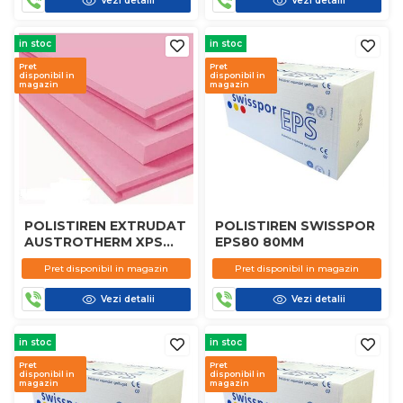
Vezi detalii
Vezi detalii
in stoc
in stoc
Pret
Pret
disponibil in
disponibil in
magazin
magazin
POLISTIREN EXTRUDAT
POLISTIREN SWISSPOR
AUSTROTHERM XPS
EPS80 80MM
10MM
Pret disponibil in magazin
Pret disponibil in magazin
Vezi detalii
Vezi detalii
in stoc
in stoc
Pret
Pret
disponibil in
disponibil in
magazin
magazin