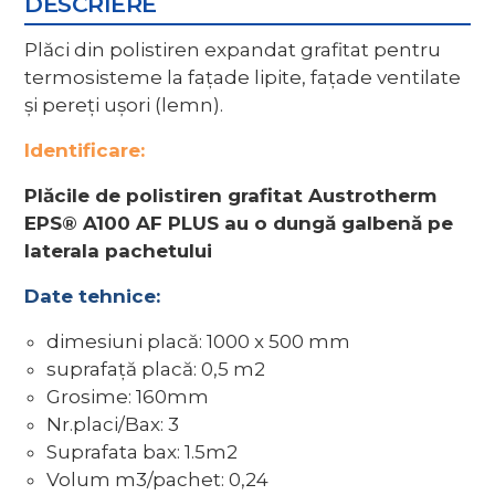
DESCRIERE
Plăci din polistiren expandat grafitat pentru
termosisteme la faţade lipite, faţade ventilate
şi pereţi uşori (lemn).
Identificare:
Plăcile de polistiren grafitat Austrotherm
EPS® A100 AF PLUS au o dungă galbenă pe
laterala pachetului
Date tehnice:
dimesiuni placă: 1000 x 500 mm
suprafaţă placă: 0,5 m2
Grosime: 160mm
Nr.placi/Bax: 3
Suprafata bax: 1.5m2
Volum m3/pachet: 0,24