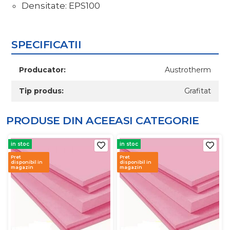
Densitate: EPS100
SPECIFICATII
Producator:
Austrotherm
Tip produs:
Grafitat
PRODUSE DIN ACEEASI
CATEGORIE
in stoc
in stoc
Pret
Pret
disponibil in
disponibil in
magazin
magazin