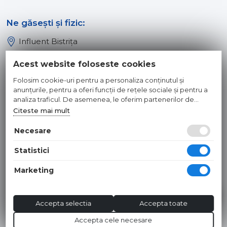
Ne găsești și fizic:
Influent Bistrița
Influent Năsăud
Acest website foloseste cookies
Influent Baia Mare
Folosim cookie-uri pentru a personaliza conținutul și
Influent Dej
anunțurile, pentru a oferi funcții de rețele sociale și pentru a
analiza traficul. De asemenea, le oferim partenerilor de
rețele sociale, de publicitate și de analize informații cu privire
Citeste mai mult
© 2026 INFLUENT SRL
la modul în care folosiți site-ul nostru. Aceștia le pot combina
cu alte informații oferite de dvs. sau culese în urma folosirii
Necesare
Toate preturile sunt exprimate in lei si includ tva. Ofertele sunt
serviciilor lor.
valabile in limita stocului disponibil. | webdesign by
WEBNAME
|
Statistici
Hosted by
NameBox
Marketing
Accepta selectia
Accepta toate
Accepta cele necesare