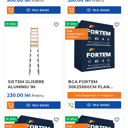
500.00
lei
350.00
lei
/metru
/metru
Vezi detalii
Vezi detalii
in stoc
in stoc
Pret
disponibil in
magazin
SISTEM GLISIERE
BCA FORTEM
ALUMINIU 1M
30X25X60CM PLAN
D450
230.00
lei
/metru
Pret disponibil in magazin
Vezi detalii
Vezi detalii
in stoc
in stoc
Pret
Pret