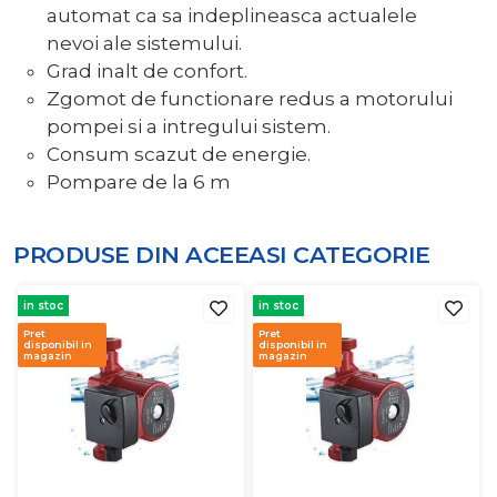
automat ca sa indeplineasca actualele
nevoi ale sistemului.
Grad inalt de confort.
Zgomot de functionare redus a motorului
pompei si a intregului sistem.
Consum scazut de energie.
Pompare de la 6 m
PRODUSE DIN ACEEASI
CATEGORIE
in stoc
in stoc
Pret
Pret
disponibil in
disponibil in
magazin
magazin