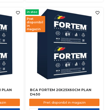
in stoc
Pret
disponibil
in
magazin
 PLAN
BCA FORTEM 20X25X60CM PLAN
D450
azin
Pret disponibil in magazin