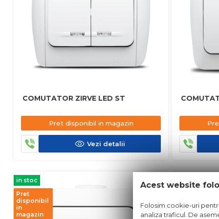
COMUTATOR ZIRVE LED ST
COMUTAT
Pret disponibil in magazin
Pre
Vezi detalii
in stoc
in stoc
Acest website fol
Pret
Pret
disponibil
disponibil
Folosim cookie-uri pentru 
in
in
analiza traficul. De aseme
magazin
magazin