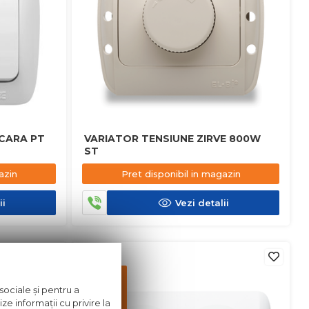
CARA PT
VARIATOR TENSIUNE ZIRVE 800W
ST
azin
Pret disponibil in magazin
ii
Vezi detalii
in stoc
Pret
disponibil
sociale și pentru a
in
ze informații cu privire la
magazin