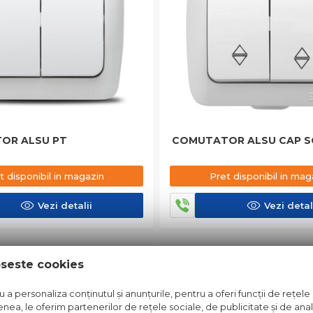
OR ALSU PT
COMUTATOR ALSU CAP S
t disponibil in magazin
Pret disponibil in mag
Vezi detalii
Vezi detal
in stoc
oseste cookies
Pret
disponibil
a personaliza conținutul și anunțurile, pentru a oferi funcții de rețele 
in
nea, le oferim partenerilor de rețele sociale, de publicitate și de anali
magazin