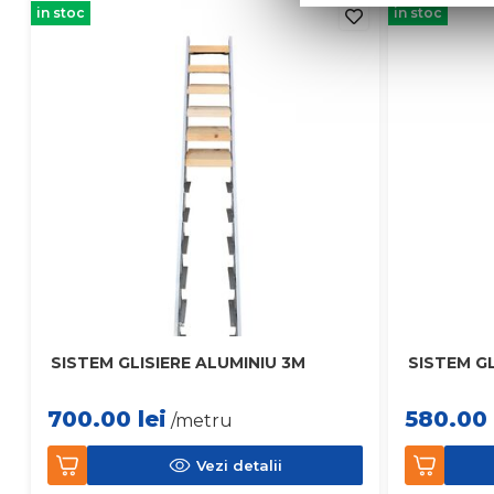
in stoc
in stoc
SISTEM GLISIERE ALUMINIU 3M
SISTEM GL
700.00
lei
580.00
/metru
Vezi detalii