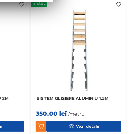
in stoc
U 2M
SISTEM GLISIERE ALUMINIU 1.5M
350.00
lei
/metru
ii
Vezi detalii