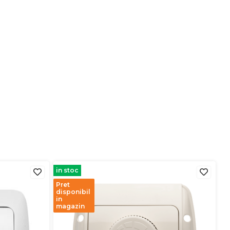
in stoc
Pret
disponibil
in
magazin