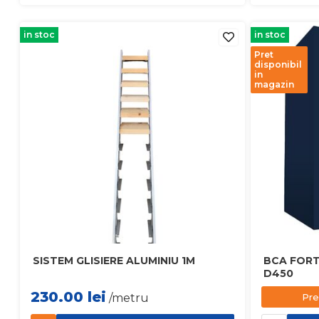
in stoc
in stoc
Pret
disponibil
in
magazin
SISTEM GLISIERE ALUMINIU 1M
BCA FORT
D450
230.00
lei
Pre
/metru