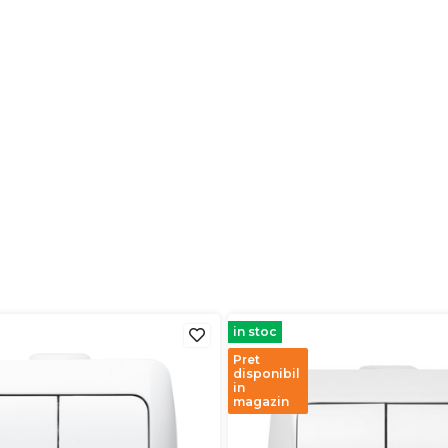
in stoc
Pret
disponibil
in
magazin