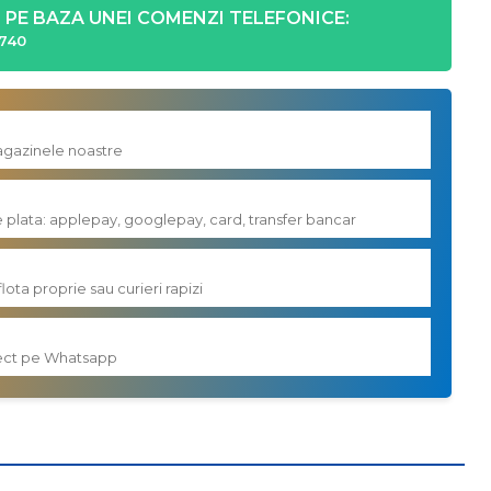
PE BAZA UNEI COMENZI TELEFONICE:
740
magazinele noastre
e plata: applepay, googlepay, card, transfer bancar
flota proprie sau curieri rapizi
irect pe Whatsapp