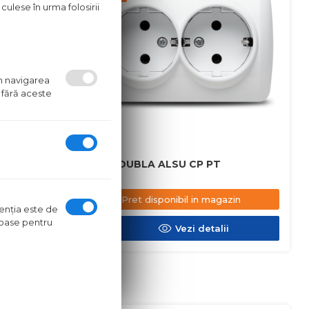
culese în urma folosirii
um navigarea
 fără aceste
RO ST
PRIZA DUBLA ALSU CP PT
azin
Pret disponibil in magazin
ntenţia este de
oroase pentru
ii
Vezi detalii