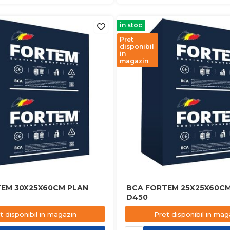
in stoc
Pret
disponibil
in
magazin
EM 30X25X60CM PLAN
BCA FORTEM 25X25X60CM
D450
t disponibil in magazin
Pret disponibil in mag