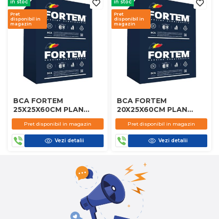
in stoc
in stoc
Pret
Pret
disponibil in
disponibil in
magazin
magazin
BCA FORTEM
BCA FORTEM
25X25X60CM PLAN
20X25X60CM PLAN
D450
D450
Pret disponibil in magazin
Pret disponibil in magazin
Vezi detalii
Vezi detalii