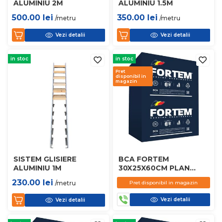
ALUMINIU 2M
ALUMINIU 1.5M
500.00
lei
350.00
lei
/metru
/metru
Vezi detalii
Vezi detalii
in stoc
in stoc
Pret
disponibil in
magazin
SISTEM GLISIERE
BCA FORTEM
ALUMINIU 1M
30X25X60CM PLAN
D450
230.00
lei
/metru
Pret disponibil in magazin
Vezi detalii
Vezi detalii