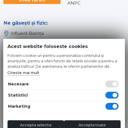
0748 116 811
ANPC
Ne găsești și fizic:
Influent Bistrița
Influent Năsăud
Acest website foloseste cookies
Influent Baia Mare
Folosim cookie-uri pentru a personaliza conținutul și
Influent Dej
anunțurile, pentru a oferi funcții de rețele sociale și pentru a
analiza traficul. De asemenea, le oferim partenerilor de
rețele sociale, de publicitate și de analize informații cu privire
Citeste mai mult
© 2026 INFLUENT SRL
la modul în care folosiți site-ul nostru. Aceștia le pot combina
cu alte informații oferite de dvs. sau culese în urma folosirii
Necesare
Toate preturile sunt exprimate in lei si includ tva. Ofertele sunt
serviciilor lor.
valabile in limita stocului disponibil. | webdesign by
WEBNAME
|
Statistici
Hosted by
NameBox
Marketing
Accepta selectia
Accepta toate