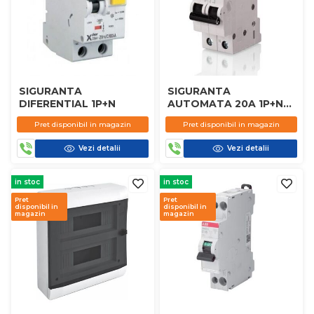
SIGURANTA
SIGURANTA
DIFERENTIAL 1P+N
AUTOMATA 20A 1P+N
MOEL
Pret disponibil in magazin
Pret disponibil in magazin
Vezi detalii
Vezi detalii
in stoc
in stoc
Pret
Pret
disponibil in
disponibil in
magazin
magazin