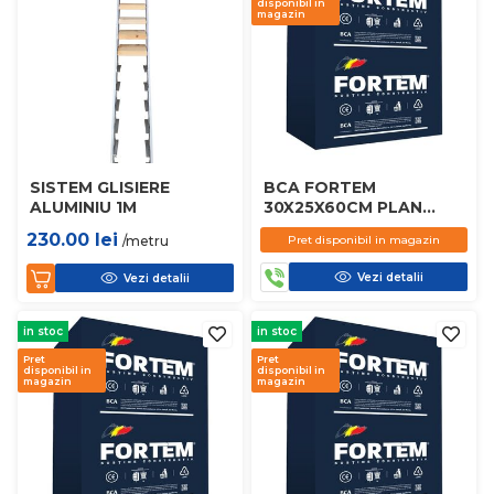
disponibil in
magazin
SISTEM GLISIERE
BCA FORTEM
ALUMINIU 1M
30X25X60CM PLAN
D450
230.00
lei
/metru
Pret disponibil in magazin
Vezi detalii
Vezi detalii
in stoc
in stoc
Pret
Pret
disponibil in
disponibil in
magazin
magazin