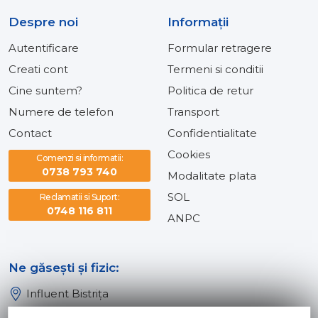
Despre noi
Informaţii
Autentificare
Formular retragere
Creati cont
Termeni si conditii
Cine suntem?
Politica de retur
Numere de telefon
Transport
Contact
Confidentialitate
Cookies
Comenzi si informatii:
0738 793 740
Modalitate plata
SOL
Reclamatii si Suport:
0748 116 811
ANPC
Ne găsești și fizic:
Influent Bistrița
Influent Năsăud