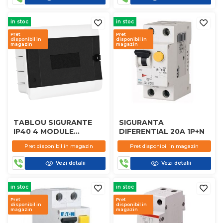
in stoc
in stoc
Pret
Pret
disponibil in
disponibil in
magazin
magazin
TABLOU SIGURANTE
SIGURANTA
IP40 4 MODULE
DIFERENTIAL 20A 1P+N
APLICAT
Pret disponibil in magazin
Pret disponibil in magazin
Vezi detalii
Vezi detalii
in stoc
in stoc
Pret
Pret
disponibil in
disponibil in
magazin
magazin