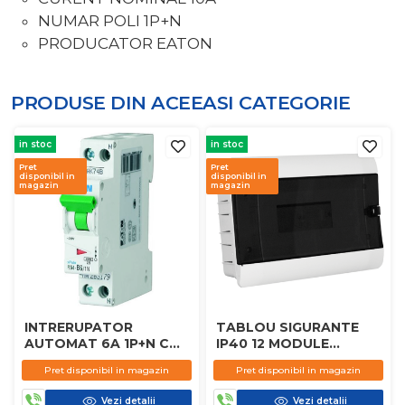
NUMAR POLI 1P+N
PRODUCATOR EATON
PRODUSE DIN ACEEASI
CATEGORIE
in stoc
in stoc
Pret
Pret
disponibil in
disponibil in
magazin
magazin
INTRERUPATOR
TABLOU SIGURANTE
AUTOMAT 6A 1P+N C
IP40 12 MODULE
4.5KA
APLICAT
Pret disponibil in magazin
Pret disponibil in magazin
Vezi detalii
Vezi detalii